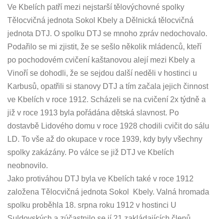
Ve Kbelích patří mezi nejstarší tělovýchovné spolky
Tělocvičná jednota Sokol Kbely a Dělnická tělocvičná
jednota DTJ. O spolku DTJ se mnoho zpráv nedochovalo.
Podařilo se mi zjistit, že se sešlo několik mládenců, kteří
po pochodovém cvičení kaštanovou alejí mezi Kbely a
Vinoří se dohodli, že se sejdou další neděli v hostinci u
Karbusů, opatřili si stanovy DTJ a tím začala jejich činnost
ve Kbelích v roce 1912. Scházeli se na cvičení 2x týdně a
již v roce 1913 byla pořádána dětská slavnost. Po
dostavbě Lidového domu v roce 1928 chodili cvičit do sálu
LD. To vše až do okupace v roce 1939, kdy byly všechny
spolky zakázány. Po válce se již DTJ ve Kbelích
neobnovilo.
Jako protiváhou DTJ byla ve Kbelích také v roce 1912
založena Tělocvičná jednota Sokol Kbely. Valná hromada
spolku proběhla 18. srpna roku 1912 v hostinci U
Suldovských a zúčastnilo se jí 21 zakládajících členů.