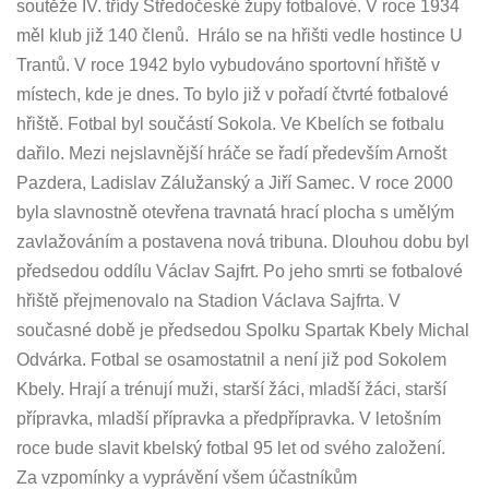
soutěže IV. třídy Středočeské župy fotbalové. V roce 1934
měl klub již 140 členů. Hrálo se na hřišti vedle hostince U
Trantů. V roce 1942 bylo vybudováno sportovní hřiště v
místech, kde je dnes. To bylo již v pořadí čtvrté fotbalové
hřiště. Fotbal byl součástí Sokola. Ve Kbelích se fotbalu
dařilo. Mezi nejslavnější hráče se řadí především Arnošt
Pazdera, Ladislav Zálužanský a Jiří Samec. V roce 2000
byla slavnostně otevřena travnatá hrací plocha s umělým
zavlažováním a postavena nová tribuna. Dlouhou dobu byl
předsedou oddílu Václav Sajfrt. Po jeho smrti se fotbalové
hřiště přejmenovalo na Stadion Václava Sajfrta. V
současné době je předsedou Spolku Spartak Kbely Michal
Odvárka. Fotbal se osamostatnil a není již pod Sokolem
Kbely. Hrají a trénují muži, starší žáci, mladší žáci, starší
přípravka, mladší přípravka a předpřípravka. V letošním
roce bude slavit kbelský fotbal 95 let od svého založení.
Za vzpomínky a vyprávění všem účastníkům