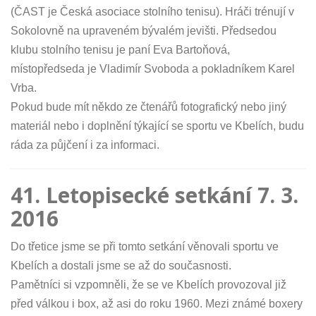
(ČAST je Česká asociace stolního tenisu). Hráči trénují v
Sokolovně na upraveném bývalém jevišti. Předsedou
klubu stolního tenisu je paní Eva Bartoňová,
místopředseda je Vladimír Svoboda a pokladníkem Karel
Vrba.
Pokud bude mít někdo ze čtenářů fotografický nebo jiný
materiál nebo i doplnění týkající se sportu ve Kbelích, budu
ráda za půjčení i za informaci.
41. Letopisecké setkání 7. 3.
2016
Do třetice jsme se při tomto setkání věnovali sportu ve
Kbelích a dostali jsme se až do současnosti.
Pamětníci si vzpomněli, že se ve Kbelích provozoval již
před válkou i box, až asi do roku 1960. Mezi známé boxery