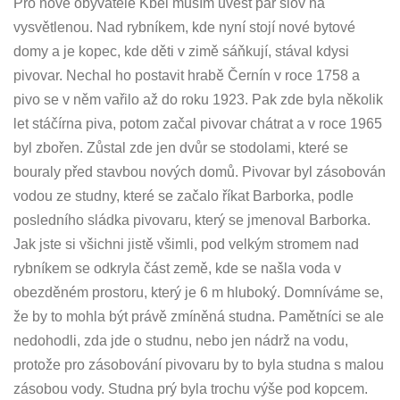
Pro nové obyvatele Kbel musím uvést pár slov na
vysvětlenou. Nad rybníkem, kde nyní stojí nové bytové
domy a je kopec, kde děti v zimě sáňkují, stával kdysi
pivovar. Nechal ho postavit hrabě Černín v roce 1758 a
pivo se v něm vařilo až do roku 1923. Pak zde byla několik
let stáčírna piva, potom začal pivovar chátrat a v roce 1965
byl zbořen. Zůstal zde jen dvůr se stodolami, které se
bouraly před stavbou nových domů. Pivovar byl zásobován
vodou ze studny, které se začalo říkat Barborka, podle
posledního sládka pivovaru, který se jmenoval Barborka.
Jak jste si všichni jistě všimli, pod velkým stromem nad
rybníkem se odkryla část země, kde se našla voda v
obezděném prostoru, který je 6 m hluboký. Domníváme se,
že by to mohla být právě zmíněná studna. Pamětníci se ale
nedohodli, zda jde o studnu, nebo jen nádrž na vodu,
protože pro zásobování pivovaru by to byla studna s malou
zásobou vody. Studna prý byla trochu výše pod kopcem.