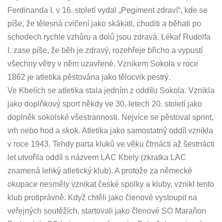
Ferdinanda I. v 16. století vydal „Pegiment zdraví“, kde se
píše, že tělesná cvičení jako skákati, choditi a běhati po
schodech rychle vzhůru a dolů jsou zdravá. Lékař Rudolfa
I. zase píše, že běh je zdravý, rozehřeje břicho a vypustí
všechny větry v něm uzavřené. Vznikem Sokola v roce
1862 je atletika pěstována jako tělocvik pestrý.
Ve Kbelích se atletika stala jedním z oddílu Sokola. Vznikla
jako doplňkový sport někdy ve 30. letech 20. století jako
doplněk sokolské všestrannosti. Nejvíce se pěstoval sprint,
vrh nebo hod a skok. Atletika jako samostatný oddíl vznikla
v roce 1943. Tehdy parta kluků ve věku čtrnácti až šestnácti
let utvořila oddíl s názvem LAC Kbely (zkratka LAC
znamená lehký atletický klub). A protože za německé
okupace nesměly vznikat české spolky a kluby, vznikl tento
klub protiprávně. Když chtěli jako členové vystoupit na
veřejných soutěžích, startovali jako členové SO Maraňon