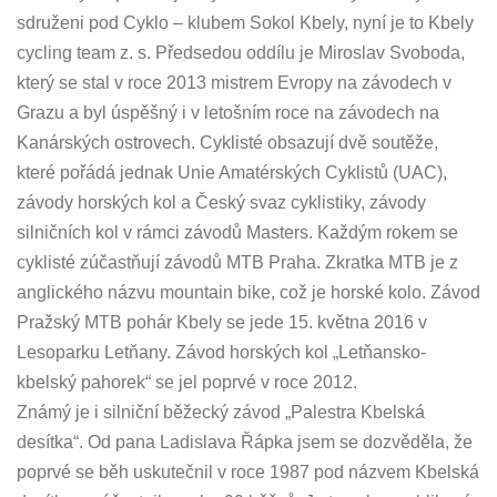
sdruženi pod Cyklo – klubem Sokol Kbely, nyní je to Kbely
cycling team z. s. Předsedou oddílu je Miroslav Svoboda,
který se stal v roce 2013 mistrem Evropy na závodech v
Grazu a byl úspěšný i v letošním roce na závodech na
Kanárských ostrovech. Cyklisté obsazují dvě soutěže,
které pořádá jednak Unie Amatérských Cyklistů (UAC),
závody horských kol a Český svaz cyklistiky, závody
silničních kol v rámci závodů Masters. Každým rokem se
cyklisté zúčastňují závodů MTB Praha. Zkratka MTB je z
anglického názvu mountain bike, což je horské kolo. Závod
Pražský MTB pohár Kbely se jede 15. května 2016 v
Lesoparku Letňany. Závod horských kol „Letňansko-
kbelský pahorek“ se jel poprvé v roce 2012.
Známý je i silniční běžecký závod „Palestra Kbelská
desítka“. Od pana Ladislava Řápka jsem se dozvěděla, že
poprvé se běh uskutečnil v roce 1987 pod názvem Kbelská