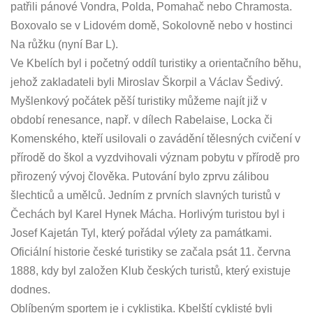
patřili pánové Vondra, Polda, Pomahač nebo Chramosta.
Boxovalo se v Lidovém domě, Sokolovně nebo v hostinci
Na růžku (nyní Bar L).
Ve Kbelích byl i početný oddíl turistiky a orientačního běhu,
jehož zakladateli byli Miroslav Škorpil a Václav Šedivý.
Myšlenkový počátek pěší turistiky můžeme najít již v
období renesance, např. v dílech Rabelaise, Locka či
Komenského, kteří usilovali o zavádění tělesných cvičení v
přírodě do škol a vyzdvihovali význam pobytu v přírodě pro
přirozený vývoj člověka. Putování bylo zprvu zálibou
šlechticů a umělců. Jedním z prvních slavných turistů v
Čechách byl Karel Hynek Mácha. Horlivým turistou byl i
Josef Kajetán Tyl, který pořádal výlety za památkami.
Oficiální historie české turistiky se začala psát 11. června
1888, kdy byl založen Klub českých turistů, který existuje
dodnes.
Oblíbeným sportem je i cyklistika. Kbelští cyklisté byli