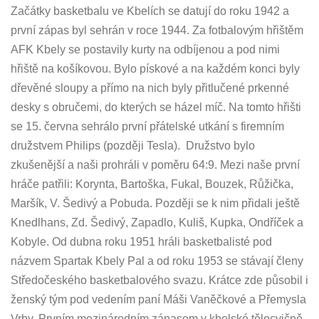
Začátky basketbalu ve Kbelích se datují do roku 1942 a
první zápas byl sehrán v roce 1944. Za fotbalovým hřištěm
AFK Kbely se postavily kurty na odbíjenou a pod nimi
hřiště na košíkovou. Bylo pískové a na každém konci byly
dřevěné sloupy a přímo na nich byly přitlučené prkenné
desky s obručemi, do kterých se házel míč. Na tomto hřišti
se 15. června sehrálo první přátelské utkání s firemním
družstvem Philips (později Tesla). Družstvo bylo
zkušenější a naši prohráli v poměru 64:9. Mezi naše první
hráče patřili: Korynta, Bartoška, Fukal, Bouzek, Růžička,
Maršík, V. Šedivý a Pobuda. Později se k nim přidali ještě
Knedlhans, Zd. Šedivý, Zapadlo, Kuliš, Kupka, Ondříček a
Kobyle. Od dubna roku 1951 hráli basketbalisté pod
názvem Spartak Kbely Pal a od roku 1953 se stávají členy
Středočeského basketbalového svazu. Krátce zde působil i
ženský tým pod vedením paní Máši Vaněčkové a Přemysla
Vrby. Prvním mezinárodním zápasem v kbelské tělocvičně