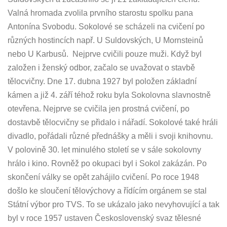
Valná hromada zvolila prvního starostu spolku pana
Antonína Svobodu. Sokolové se scházeli na cvičení po
různých hostincích např. U Suldovských, U Mornsteinů
nebo U Karbusů. Nejprve cvičili pouze muži. Když byl
založen i ženský odbor, začalo se uvažovat o stavbě
tělocvičny. Dne 17. dubna 1927 byl položen základní
kámen a již 4. září téhož roku byla Sokolovna slavnostně
otevřena. Nejprve se cvičila jen prostná cvičení, po
dostavbě tělocvičny se přidalo i nářadí. Sokolové také hráli
divadlo, pořádali různé přednášky a měli i svoji knihovnu.
V polovině 30. let minulého století se v sále sokolovny
hrálo i kino. Rovněž po okupaci byl i Sokol zakázán. Po
skončení války se opět zahájilo cvičení. Po roce 1948
došlo ke sloučení tělovýchovy a řídícím orgánem se stal
Státní výbor pro TVS. To se ukázalo jako nevyhovující a tak
byl v roce 1957 ustaven Československý svaz tělesné