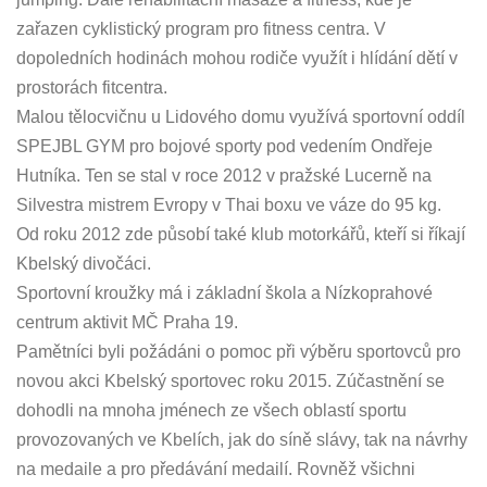
zařazen cyklistický program pro fitness centra. V
dopoledních hodinách mohou rodiče využít i hlídání dětí v
prostorách fitcentra.
Malou tělocvičnu u Lidového domu využívá sportovní oddíl
SPEJBL GYM pro bojové sporty pod vedením Ondřeje
Hutníka. Ten se stal v roce 2012 v pražské Lucerně na
Silvestra mistrem Evropy v Thai boxu ve váze do 95 kg.
Od roku 2012 zde působí také klub motorkářů, kteří si říkají
Kbelský divočáci.
Sportovní kroužky má i základní škola a Nízkoprahové
centrum aktivit MČ Praha 19.
Pamětníci byli požádáni o pomoc při výběru sportovců pro
novou akci Kbelský sportovec roku 2015. Zúčastnění se
dohodli na mnoha jménech ze všech oblastí sportu
provozovaných ve Kbelích, jak do síně slávy, tak na návrhy
na medaile a pro předávání medailí. Rovněž všichni