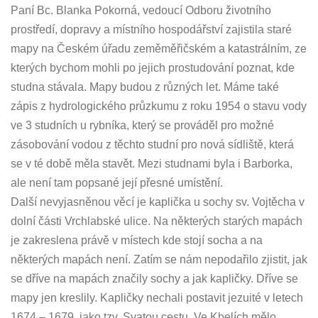
Paní Bc. Blanka Pokorná, vedoucí Odboru životního
prostředí, dopravy a místního hospodářství zajistila staré
mapy na Českém úřadu zeměměřičském a katastrálním, ze
kterých bychom mohli po jejich prostudování poznat, kde
studna stávala. Mapy budou z různých let. Máme také
zápis z hydrologického průzkumu z roku 1954 o stavu vody
ve 3 studních u rybníka, který se prováděl pro možné
zásobování vodou z těchto studní pro nová sídliště, která
se v té době měla stavět. Mezi studnami byla i Barborka,
ale není tam popsané její přesné umístění.
Další nevyjasněnou věcí je kaplička u sochy sv. Vojtěcha v
dolní části Vrchlabské ulice. Na některých starých mapách
je zakreslena právě v místech kde stojí socha a na
některých mapách není. Zatím se nám nepodařilo zjistit, jak
se dříve na mapách značily sochy a jak kapličky. Dříve se
mapy jen kreslily. Kapličky nechali postavit jezuité v letech
1674 – 1679, jako tzv. Svatou cestu. Ve Kbelích mělo