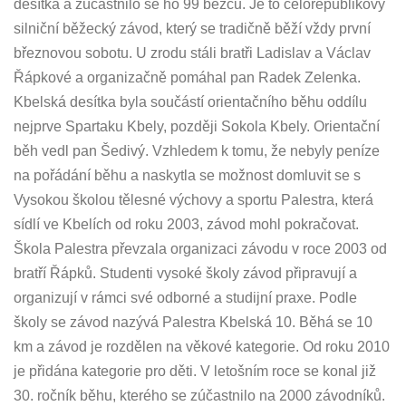
desítka a zúčastnilo se ho 99 běžců. Je to celorepublikový
silniční běžecký závod, který se tradičně běží vždy první
březnovou sobotu. U zrodu stáli bratři Ladislav a Václav
Řápkové a organizačně pomáhal pan Radek Zelenka.
Kbelská desítka byla součástí orientačního běhu oddílu
nejprve Spartaku Kbely, později Sokola Kbely. Orientační
běh vedl pan Šedivý. Vzhledem k tomu, že nebyly peníze
na pořádání běhu a naskytla se možnost domluvit se s
Vysokou školou tělesné výchovy a sportu Palestra, která
sídlí ve Kbelích od roku 2003, závod mohl pokračovat.
Škola Palestra převzala organizaci závodu v roce 2003 od
bratří Řápků. Studenti vysoké školy závod připravují a
organizují v rámci své odborné a studijní praxe. Podle
školy se závod nazývá Palestra Kbelská 10. Běhá se 10
km a závod je rozdělen na věkové kategorie. Od roku 2010
je přidána kategorie pro děti. V letošním roce se konal již
30. ročník běhu, kterého se zúčastnilo na 2000 závodníků.