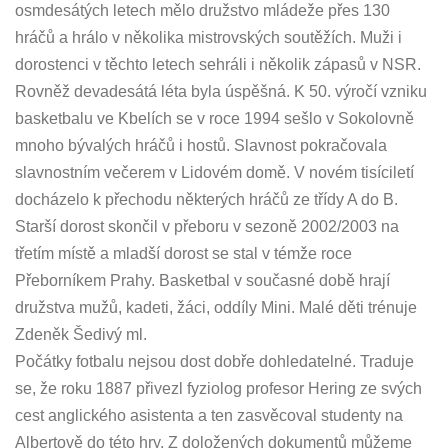
osmdesátých letech mělo družstvo mládeže přes 130
hráčů a hrálo v několika mistrovských soutěžích. Muži i
dorostenci v těchto letech sehráli i několik zápasů v NSR.
Rovněž devadesátá léta byla úspěšná. K 50. výročí vzniku
basketbalu ve Kbelích se v roce 1994 sešlo v Sokolovně
mnoho bývalých hráčů i hostů. Slavnost pokračovala
slavnostním večerem v Lidovém domě. V novém tisíciletí
docházelo k přechodu některých hráčů ze třídy A do B.
Starší dorost skončil v přeboru v sezoně 2002/2003 na
třetím místě a mladší dorost se stal v témže roce
Přeborníkem Prahy. Basketbal v současné době hrají
družstva mužů, kadeti, žáci, oddíly Mini. Malé děti trénuje
Zdeněk Šedivý ml.
Počátky fotbalu nejsou dost dobře dohledatelné. Traduje
se, že roku 1887 přivezl fyziolog profesor Hering ze svých
cest anglického asistenta a ten zasvěcoval studenty na
Albertově do této hry. Z doložených dokumentů můžeme