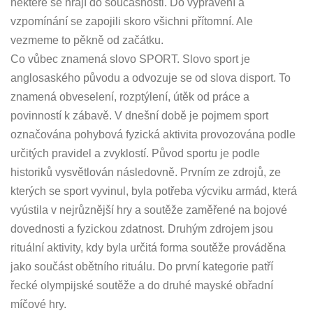
některé se hrají do současnosti. Do vyprávění a
vzpomínání se zapojili skoro všichni přítomní. Ale
vezmeme to pěkně od začátku.
Co vůbec znamená slovo SPORT. Slovo sport je
anglosaského původu a odvozuje se od slova disport. To
znamená obveselení, rozptýlení, útěk od práce a
povinností k zábavě. V dnešní době je pojmem sport
označována pohybová fyzická aktivita provozována podle
určitých pravidel a zvyklostí. Původ sportu je podle
historiků vysvětlován následovně. Prvním ze zdrojů, ze
kterých se sport vyvinul, byla potřeba výcviku armád, která
vyústila v nejrůznější hry a soutěže zaměřené na bojové
dovednosti a fyzickou zdatnost. Druhým zdrojem jsou
rituální aktivity, kdy byla určitá forma soutěže prováděna
jako součást obětního rituálu. Do první kategorie patří
řecké olympijské soutěže a do druhé mayské obřadní
míčové hry.