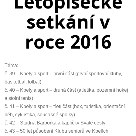
Letopisecké
setkán
í
v
roce 2016
Téma:
č. 39 – Kbely a sport – první část (první sportovní kluby,
basketbal, fotbal)
č. 40 – Kbely a sport – druhá část (atletika, pozemní hokej
a stolní tenis)
č. 41 – Kbely a sport – třetí část (box, turistika, orientační
běh, cyklistika, současné spolky)
č. 42 – Studna Barborka a kapličky Svaté cesty
č. 43 – 50 let působení Klubu seniorů ve Kbelích