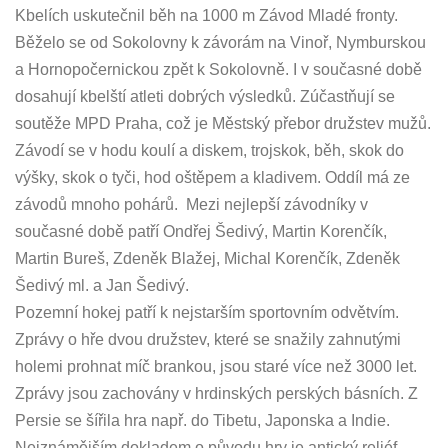
Kbelích uskutečnil běh na 1000 m Závod Mladé fronty.
Běželo se od Sokolovny k závorám na Vinoř, Nymburskou
a Hornopočernickou zpět k Sokolovně. I v současné době
dosahují kbelští atleti dobrých výsledků. Zúčastňují se
soutěže MPD Praha, což je Městský přebor družstev mužů.
Závodí se v hodu koulí a diskem, trojskok, běh, skok do
výšky, skok o tyči, hod oštěpem a kladivem. Oddíl má ze
závodů mnoho pohárů. Mezi nejlepší závodníky v
současné době patří Ondřej Šedivý, Martin Korenčík,
Martin Bureš, Zdeněk Blažej, Michal Korenčík, Zdeněk
Šedivý ml. a Jan Šedivý.
Pozemní hokej patří k nejstarším sportovním odvětvím.
Zprávy o hře dvou družstev, které se snažily zahnutými
holemi prohnat míč brankou, jsou staré více než 3000 let.
Zprávy jsou zachovány v hrdinských perských básních. Z
Persie se šířila hra např. do Tibetu, Japonska a Indie.
Nejznámějším dokladem o původu hry je antický reliéf