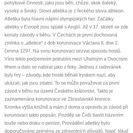
pohybové činnosti, jako jsou běh, chůze, skok daleký,
vysoký a široký. Slovo atletika je z řeckého slova athleon.
Atletika byla hlavní náplní olympijských her. Začátky
atletiky v Evropě jsou spjaté s Anglií. Již v 17. století se zde
konaly závody v běhu. V Čechách je první dochovaná
zmínka o „atletice“ z dob korunovace Václava II. dne 2.
června 1297. Na svou korunovaci sezval spoustu hostů.
Víno teklo podzemním potrubím mezi Uhelným a Ovocným
trhem a dalo se nabírat jako z řeky. Jednou z radovánek
byly hry – závody, kde hosté běhali tryskem nazí, aby
ukázali, jak jsou zdatní. To se může považovat za první
závod v běhu na území Českého království. Takto je
zaznamenána korunovace ve Zbraslavské kronice.
Kronika vyšla knižně a mám jí doma a opravdu je závod při
korunovaci takto popsán. Později se Češi bavili házením
touše nebo disku o peníze. Provádění atletiky bylo
doporučováno zejména ze zdravotních důvodů. Např. lékař