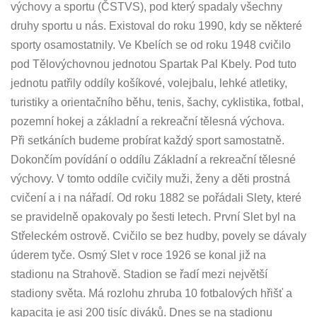
výchovy a sportu (ČSTVS), pod který spadaly všechny
druhy sportu u nás. Existoval do roku 1990, kdy se některé
sporty osamostatnily. Ve Kbelích se od roku 1948 cvičilo
pod Tělovýchovnou jednotou Spartak Pal Kbely. Pod tuto
jednotu patřily oddíly košíkové, volejbalu, lehké atletiky,
turistiky a orientačního běhu, tenis, šachy, cyklistika, fotbal,
pozemní hokej a základní a rekreační tělesná výchova.
Při setkáních budeme probírat každý sport samostatně.
Dokončím povídání o oddílu Základní a rekreační tělesné
výchovy. V tomto oddíle cvičily muži, ženy a děti prostná
cvičení a i na nářadí. Od roku 1882 se pořádali Slety, které
se pravidelně opakovaly po šesti letech. První Slet byl na
Střeleckém ostrově. Cvičilo se bez hudby, povely se dávaly
úderem tyče. Osmý Slet v roce 1926 se konal již na
stadionu na Strahově. Stadion se řadí mezi největší
stadiony světa. Má rozlohu zhruba 10 fotbalových hřišť a
kapacita je asi 200 tisíc diváků. Dnes se na stadionu