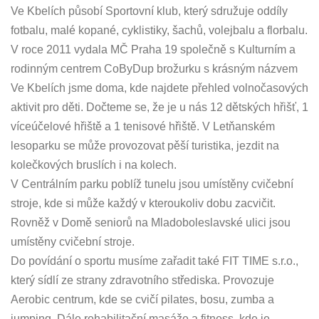
Ve Kbelích působí Sportovní klub, který sdružuje oddíly
fotbalu, malé kopané, cyklistiky, šachů, volejbalu a florbalu.
V roce 2011 vydala MČ Praha 19 společně s Kulturním a
rodinným centrem CoByDup brožurku s krásným názvem
Ve Kbelích jsme doma, kde najdete přehled volnočasových
aktivit pro děti. Dočteme se, že je u nás 12 dětských hřišť, 1
víceúčelové hřiště a 1 tenisové hřiště. V Letňanském
lesoparku se může provozovat pěší turistika, jezdit na
kolečkových bruslích i na kolech.
V Centrálním parku poblíž tunelu jsou umístěny cvičební
stroje, kde si může každý v kteroukoliv dobu zacvičit.
Rovněž v Domě seniorů na Mladoboleslavské ulici jsou
umístěny cvičební stroje.
Do povídání o sportu musíme zařadit také FIT TIME s.r.o.,
který sídlí ze strany zdravotního střediska. Provozuje
Aerobic centrum, kde se cvičí pilates, bosu, zumba a
jumping. Dále rehabilitační masáže a fitness, kde je