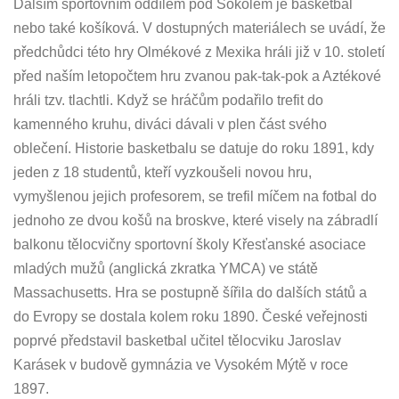
Dalším sportovním oddílem pod Sokolem je basketbal
nebo také košíková. V dostupných materiálech se uvádí, že
předchůdci této hry Olmékové z Mexika hráli již v 10. století
před naším letopočtem hru zvanou pak-tak-pok a Aztékové
hráli tzv. tlachtli. Když se hráčům podařilo trefit do
kamenného kruhu, diváci dávali v plen část svého
oblečení. Historie basketbalu se datuje do roku 1891, kdy
jeden z 18 studentů, kteří vyzkoušeli novou hru,
vymyšlenou jejich profesorem, se trefil míčem na fotbal do
jednoho ze dvou košů na broskve, které visely na zábradlí
balkonu tělocvičny sportovní školy Křesťanské asociace
mladých mužů (anglická zkratka YMCA) ve státě
Massachusetts. Hra se postupně šířila do dalších států a
do Evropy se dostala kolem roku 1890. České veřejnosti
poprvé představil basketbal učitel tělocviku Jaroslav
Karásek v budově gymnázia ve Vysokém Mýtě v roce
1897.