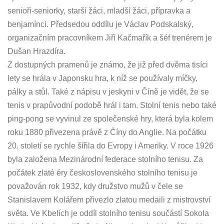
senioři-seniorky, starší žáci, mladší žáci, přípravka a
benjamínci. Předsedou oddílu je Václav Podskalský,
organizačním pracovníkem Jiří Kačmařík a šéf trenérem je
Dušan Hrazdíra.
Z dostupných pramenů je známo, že již před dvěma tisíci
lety se hrála v Japonsku hra, k níž se používaly míčky,
pálky a stůl. Také z nápisu v jeskyni v Číně je vidět, že se
tenis v prapůvodní podobě hrál i tam. Stolní tenis nebo také
ping-pong se vyvinul ze společenské hry, která byla kolem
roku 1880 přivezena právě z Číny do Anglie. Na počátku
20. století se rychle šířila do Evropy i Ameriky. V roce 1926
byla založena Mezinárodní federace stolního tenisu. Za
počátek zlaté éry československého stolního tenisu je
považován rok 1932, kdy družstvo mužů v čele se
Stanislavem Kolářem přivezlo zlatou medaili z mistrovství
světa. Ve Kbelích je oddíl stolního tenisu součástí Sokola