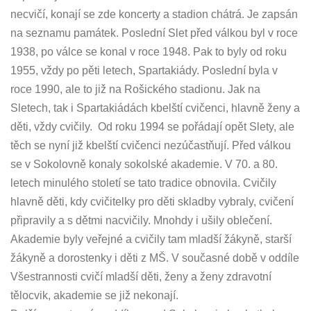
necvičí, konají se zde koncerty a stadion chátrá. Je zapsán
na seznamu památek. Poslední Slet před válkou byl v roce
1938, po válce se konal v roce 1948. Pak to byly od roku
1955, vždy po pěti letech, Spartakiády. Poslední byla v
roce 1990, ale to již na Rošického stadionu. Jak na
Sletech, tak i Spartakiádách kbelští cvičenci, hlavně ženy a
děti, vždy cvičily. Od roku 1994 se pořádají opět Slety, ale
těch se nyní již kbelští cvičenci nezúčastňují. Před válkou
se v Sokolovně konaly sokolské akademie. V 70. a 80.
letech minulého století se tato tradice obnovila. Cvičily
hlavně děti, kdy cvičitelky pro děti skladby vybraly, cvičení
připravily a s dětmi nacvičily. Mnohdy i ušily oblečení.
Akademie byly veřejné a cvičily tam mladší žákyně, starší
žákyně a dorostenky i děti z MŠ. V současné době v oddíle
Všestrannosti cvičí mladší děti, ženy a ženy zdravotní
tělocvik, akademie se již nekonají.