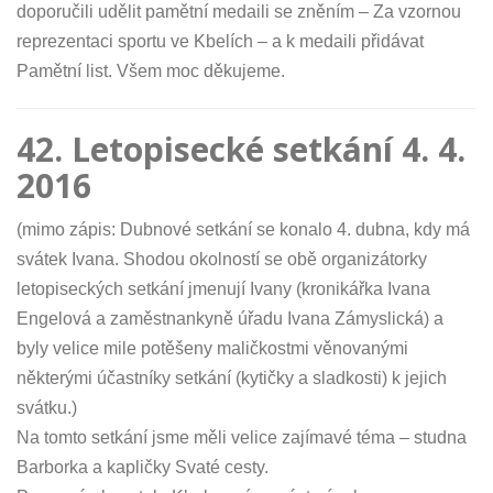
doporučili udělit pamětní medaili se zněním – Za vzornou
reprezentaci sportu ve Kbelích – a k medaili přidávat
Pamětní list. Všem moc děkujeme.
42. Letopisecké setkání 4. 4.
2016
(mimo zápis: Dubnové setkání se konalo 4. dubna, kdy má
svátek Ivana. Shodou okolností se obě organizátorky
letopiseckých setkání jmenují Ivany (kronikářka Ivana
Engelová a zaměstnankyně úřadu Ivana Zámyslická) a
byly velice mile potěšeny maličkostmi věnovanými
některými účastníky setkání (kytičky a sladkosti) k jejich
svátku.)
Na tomto setkání jsme měli velice zajímavé téma – studna
Barborka a kapličky Svaté cesty.