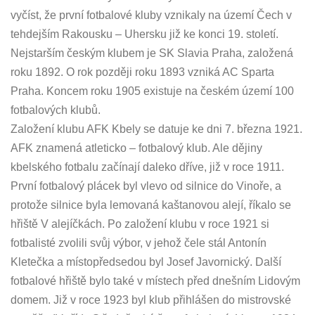
vyčíst, že první fotbalové kluby vznikaly na území Čech v
tehdejším Rakousku – Uhersku již ke konci 19. století.
Nejstarším českým klubem je SK Slavia Praha, založená
roku 1892. O rok později roku 1893 vzniká AC Sparta
Praha. Koncem roku 1905 existuje na českém území 100
fotbalových klubů.
Založení klubu AFK Kbely se datuje ke dni 7. března 1921.
AFK znamená atleticko – fotbalový klub. Ale dějiny
kbelského fotbalu začínají daleko dříve, již v roce 1911.
První fotbalový plácek byl vlevo od silnice do Vinoře, a
protože silnice byla lemovaná kaštanovou alejí, říkalo se
hřiště V alejíčkách. Po založení klubu v roce 1921 si
fotbalisté zvolili svůj výbor, v jehož čele stál Antonín
Kletečka a místopředsedou byl Josef Javornický. Další
fotbalové hřiště bylo také v místech před dnešním Lidovým
domem. Již v roce 1923 byl klub přihlášen do mistrovské