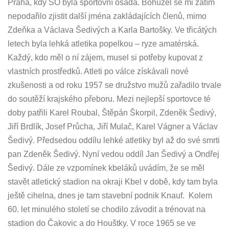
Praha, kdy SO byla sportovní osada. Bohužel se mi zatím
nepodařilo zjistit další jména zakládajících členů, mimo
Zdeňka a Václava Šedivých a Karla Bartošky. Ve třicátých
letech byla lehká atletika popelkou – ryze amatérská.
Každý, kdo měl o ní zájem, musel si potřeby kupovat z
vlastních prostředků. Atleti po válce získávali nové
zkušenosti a od roku 1957 se družstvo mužů zařadilo trvale
do soutěží krajského přeboru. Mezi nejlepší sportovce té
doby patřili Karel Roubal, Štěpán Škorpil, Zdeněk Šedivý,
Jiří Brdlík, Josef Průcha, Jiří Mulač, Karel Vágner a Václav
Šedivý. Předsedou oddílu lehké atletiky byl až do své smrti
pan Zdeněk Šedivý. Nyní vedou oddíl Jan Šedivý a Ondřej
Šedivý. Dále ze vzpomínek kbeláků uvádím, že se měl
stavět atletický stadion na okraji Kbel v době, kdy tam byla
ještě cihelna, dnes je tam stavební podnik Knauf. Kolem
60. let minulého století se chodilo závodit a trénovat na
stadion do Čakovic a do Houštky. V roce 1965 se ve