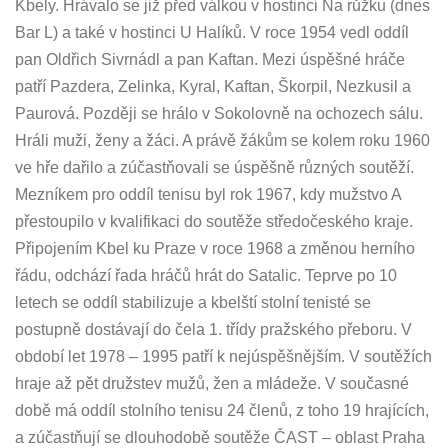
Kbely. Hrávalo se již před válkou v hostinci Na růžku (dnes
Bar L) a také v hostinci U Halíků. V roce 1954 vedl oddíl
pan Oldřich Sivrnádl a pan Kaftan. Mezi úspěšné hráče
patří Pazdera, Zelinka, Kyral, Kaftan, Škorpil, Nezkusil a
Paurová. Později se hrálo v Sokolovně na ochozech sálu.
Hráli muži, ženy a žáci. A právě žákům se kolem roku 1960
ve hře dařilo a zúčastňovali se úspěšně různých soutěží.
Mezníkem pro oddíl tenisu byl rok 1967, kdy mužstvo A
přestoupilo v kvalifikaci do soutěže středočeského kraje.
Připojením Kbel ku Praze v roce 1968 a změnou herního
řádu, odchází řada hráčů hrát do Satalic. Teprve po 10
letech se oddíl stabilizuje a kbelští stolní tenisté se
postupně dostávají do čela 1. třídy pražského přeboru. V
období let 1978 – 1995 patří k nejúspěšnějším. V soutěžích
hraje až pět družstev mužů, žen a mládeže. V současné
době má oddíl stolního tenisu 24 členů, z toho 19 hrajících,
a zúčastňují se dlouhodobě soutěže ČAST – oblast Praha