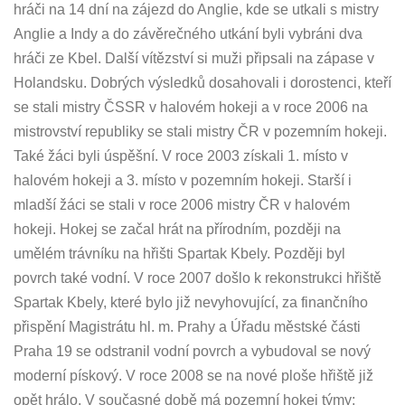
hráči na 14 dní na zájezd do Anglie, kde se utkali s mistry
Anglie a Indy a do závěrečného utkání byli vybráni dva
hráči ze Kbel. Další vítězství si muži připsali na zápase v
Holandsku. Dobrých výsledků dosahovali i dorostenci, kteří
se stali mistry ČSSR v halovém hokeji a v roce 2006 na
mistrovství republiky se stali mistry ČR v pozemním hokeji.
Také žáci byli úspěšní. V roce 2003 získali 1. místo v
halovém hokeji a 3. místo v pozemním hokeji. Starší i
mladší žáci se stali v roce 2006 mistry ČR v halovém
hokeji. Hokej se začal hrát na přírodním, později na
umělém trávníku na hřišti Spartak Kbely. Později byl
povrch také vodní. V roce 2007 došlo k rekonstrukci hřiště
Spartak Kbely, které bylo již nevyhovující, za finančního
přispění Magistrátu hl. m. Prahy a Úřadu městské části
Praha 19 se odstranil vodní povrch a vybudoval se nový
moderní pískový. V roce 2008 se na nové ploše hřiště již
opět hrálo. V současné době má pozemní hokej týmy: