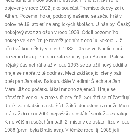
objevený v roce 1922 jako součást Themistokleovy zdi u
Athén. Pozemní hokej podobný našemu se začal hrát v
polovině 19. století na anglických školách. U nás byl Český
hokejový svaz založen v roce 1908. Oddíl pozemního
hokeje ve Kbelích je rovněž jedním z oddílu Sokola. Již
před válkou někdy v letech 1932 – 35 se ve Kbelích hrál
pozemní hokej. Při jeho založení byl pan Baloun. Pak se
nějaký čas nehrál a až v roce 1963 se založil nový oddíl a
hraje se nepřetržitě dodnes. Mezi zakládající členy patří
opět pan Jaroslav Baloun, dále Vladimír Šlechta a Jan
Mára. Již od počátku lákal mnoho zájemců. Hraje se
převážně venku, v zimě v tělocvičně. Soutěží se zúčastňují
družstva mladších a starších žáků, dorostenci a muži. Muži
hráli až do roku 2000 nejvyšší celostátní soutěž – extraligu.
K největším úspěchům patří 2. místo v celostátní lize v roce
1988 (první byla Bratislava). V témže roce, tj. 1988 jeli