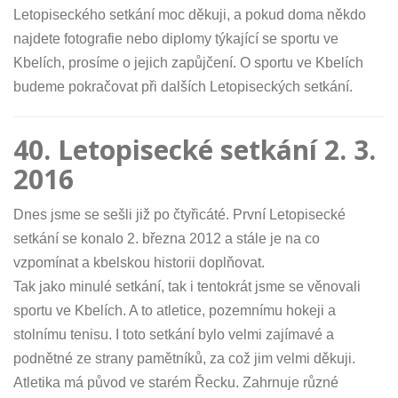
Letopiseckého setkání moc děkuji, a pokud doma někdo
najdete fotografie nebo diplomy týkající se sportu ve
Kbelích, prosíme o jejich zapůjčení. O sportu ve Kbelích
budeme pokračovat při dalších Letopiseckých setkání.
40. Letopisecké setkání 2. 3.
2016
Dnes jsme se sešli již po čtyřicáté. První Letopisecké
setkání se konalo 2. března 2012 a stále je na co
vzpomínat a kbelskou historii doplňovat.
Tak jako minulé setkání, tak i tentokrát jsme se věnovali
sportu ve Kbelích. A to atletice, pozemnímu hokeji a
stolnímu tenisu. I toto setkání bylo velmi zajímavé a
podnětné ze strany pamětníků, za což jim velmi děkuji.
Atletika má původ ve starém Řecku. Zahrnuje různé