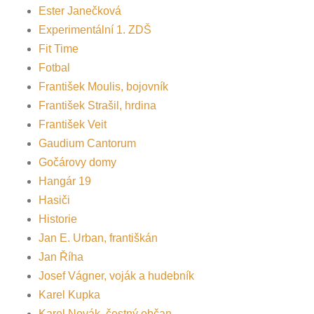
Ester Janečková
Experimentální 1. ZDŠ
Fit Time
Fotbal
František Moulis, bojovník
František Strašil, hrdina
František Veit
Gaudium Cantorum
Gočárovy domy
Hangár 19
Hasiči
Historie
Jan E. Urban, františkán
Jan Říha
Josef Vágner, voják a hudebník
Karel Kupka
Karel Novák, čestný občan