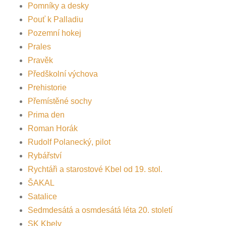
Pomníky a desky
Pouť k Palladiu
Pozemní hokej
Prales
Pravěk
Předškolní výchova
Prehistorie
Přemístěné sochy
Prima den
Roman Horák
Rudolf Polanecký, pilot
Rybářství
Rychtáři a starostové Kbel od 19. stol.
ŠAKAL
Satalice
Sedmdesátá a osmdesátá léta 20. století
SK Kbely