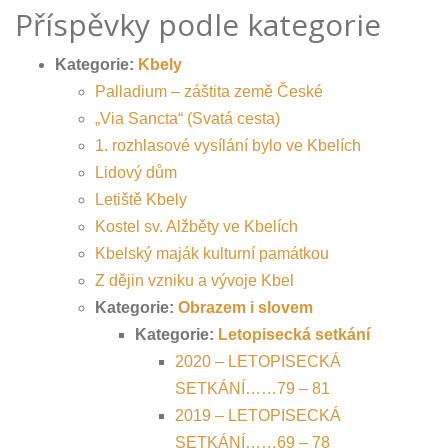
Příspěvky podle kategorie
Kategorie:
Kbely
Palladium – záštita země České
„Via Sancta“ (Svatá cesta)
1. rozhlasové vysílání bylo ve Kbelích
Lidový dům
Letiště Kbely
Kostel sv. Alžběty ve Kbelích
Kbelský maják kulturní památkou
Z dějin vzniku a vývoje Kbel
Kategorie:
Obrazem i slovem
Kategorie:
Letopisecká setkání
2020 – LETOPISECKÁ
SETKÁNÍ……79 – 81
2019 – LETOPISECKÁ
SETKÁNÍ……69 – 78