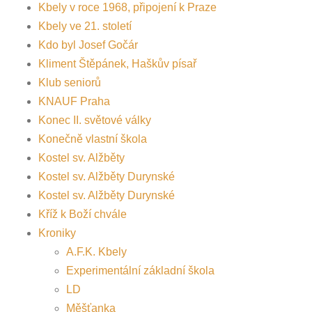
Kbely v roce 1968, připojení k Praze
Kbely ve 21. století
Kdo byl Josef Gočár
Kliment Štěpánek, Haškův písař
Klub seniorů
KNAUF Praha
Konec II. světové války
Konečně vlastní škola
Kostel sv. Alžběty
Kostel sv. Alžběty Durynské
Kostel sv. Alžběty Durynské
Kříž k Boží chvále
Kroniky
A.F.K. Kbely
Experimentální základní škola
LD
Měšťanka