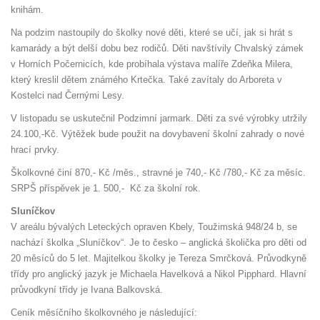
knihám.
Na podzim nastoupily do školky nové děti, které se učí, jak si hrát s
kamarády a být delší dobu bez rodičů. Děti navštívily Chvalský zámek
v Horních Počernicích, kde probíhala výstava malíře Zdeňka Milera,
který kreslil dětem známého Krtečka. Také zavítaly do Arboreta v
Kostelci nad Černými Lesy.
V listopadu se uskutečnil Podzimní jarmark. Děti za své výrobky utržily
24.100,-Kč. Výtěžek bude použit na dovybavení školní zahrady o nové
hrací prvky.
Školkovné činí 870,- Kč /měs., stravné je 740,- Kč /780,- Kč za měsíc.
SRPŠ příspěvek je 1. 500,- Kč za školní rok.
Sluníčkov
V areálu bývalých Leteckých opraven Kbely, Toužimská 948/24 b, se
nachází školka „Sluníčkov“. Je to česko – anglická školička pro děti od
20 měsíců do 5 let. Majitelkou školky je Tereza Smrčková. Průvodkyně
třídy pro anglický jazyk je Michaela Havelková a Nikol Pipphard. Hlavní
průvodkyní třídy je Ivana Balkovská.
Ceník měsíčního školkovného je následující: