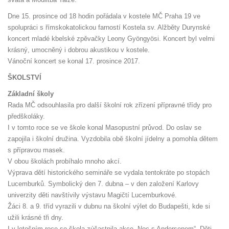
Dne 15. prosince od 18 hodin pořádala v kostele MČ Praha 19 ve
spolupráci s římskokatolickou farností Kostela sv. Alžběty Durynské
koncert mladé kbelské zpěvačky Leony Gyöngyösi. Koncert byl velmi
krásný, umocněný i dobrou akustikou v kostele.
Vánoční koncert se konal 17. prosince 2017.
ŠKOLSTVÍ
Základní školy
Rada MČ odsouhlasila pro další školní rok zřízení přípravné třídy pro
předškoláky.
I v tomto roce se ve škole konal Masopustní průvod. Do oslav se
zapojila i školní družina. Vyzdobila obě školní jídelny a pomohla dětem
s přípravou masek.
V obou školách probíhalo mnoho akcí.
Výprava dětí historického semináře se vydala tentokráte po stopách
Lucemburků. Symbolický den 7. dubna – v den založení Karlovy
univerzity děti navštívily výstavu Magičtí Lucemburkové.
Žáci 8. a 9. tříd vyrazili v dubnu na školní výlet do Budapešti, kde si
užili krásné tři dny.
I v letošním roce se škola zúčastnila akce „Noc s Andersenem“. Děti