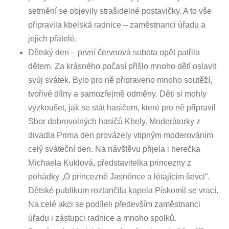
setmění se objevily strašidelné postavičky. A to vše
připravila kbelská radnice – zaměstnanci úřadu a
jejich přátelé.
Dětský den – první červnová sobota opět patřila
dětem. Za krásného počasí přišlo mnoho dětí oslavit
svůj svátek. Bylo pro ně připraveno mnoho soutěží,
tvořivé dílny a samozřejmě odměny. Děti si mohly
vyzkoušet, jak se stát hasičem, které pro ně připravil
Sbor dobrovolných hasičů Kbely. Moderátorky z
divadla Prima den provázely vtipným moderováním
celý sváteční den. Na návštěvu přijela i herečka
Michaela Kuklová, představitelka princezny z
pohádky „O princezně Jasněnce a létajícím ševci“.
Dětské publikum roztančila kapela Pískomil se vrací.
Na celé akci se podíleli především zaměstnanci
úřadu i zástupci radnice a mnoho spolků.