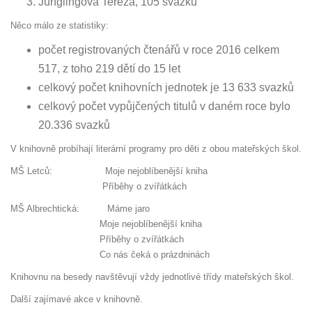
Jünglingová Tereza, 105 svazků
Něco málo ze statistiky:
počet registrovaných čtenářů v roce 2016 celkem
517, z toho 219 dětí do 15 let
celkový počet knihovních jednotek je 13 633 svazků
celkový počet vypůjčených titulů v daném roce bylo
20.336 svazků
V knihovně probíhají literární programy pro děti z obou mateřských škol.
MŠ Letců: Moje nejoblíbenější kniha
Příběhy o zvířátkách
MŠ Albrechtická: Máme jaro
Moje nejoblíbenější kniha
Příběhy o zvířátkách
Co nás čeká o prázdninách
Knihovnu na besedy navštěvují vždy jednotlivé třídy mateřských škol.
Další zajímavé akce v knihovně.