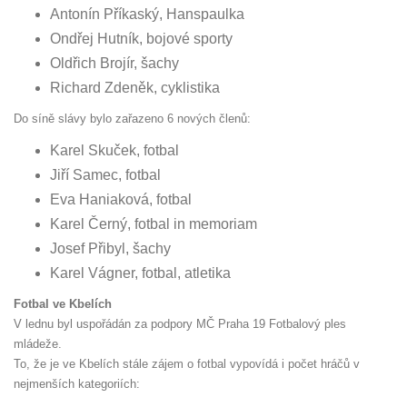
Antonín Příkaský, Hanspaulka
Ondřej Hutník, bojové sporty
Oldřich Brojír, šachy
Richard Zdeněk, cyklistika
Do síně slávy bylo zařazeno 6 nových členů:
Karel Skuček, fotbal
Jiří Samec, fotbal
Eva Haniaková, fotbal
Karel Černý, fotbal in memoriam
Josef Přibyl, šachy
Karel Vágner, fotbal, atletika
Fotbal ve Kbelích
V lednu byl uspořádán za podpory MČ Praha 19 Fotbalový ples
mládeže.
To, že je ve Kbelích stále zájem o fotbal vypovídá i počet hráčů v
nejmenších kategoriích: