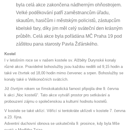
byla celá akce zakončena nádherným ohňostrojem.
Velké poděkování patří zaměstnancům úřadu,
skautům, hasičům i městským policistů, zástupcům
kbelské fary, díky jim měl celý sváteční den krásným
průběh. Celá akce byla pořádána MČ Praha 19 pod
záštitou pana starosty Pavla Žďárského.
Kostel
I v letošním roce se v našem kostele sv. Alžběty Durynské konaly
různé akce. Pravidelné bohoslužby jsou každou neděli od 9,15 hodin a
také ve čtvrtek od 18,00 hodin mimo červenec a srpen. Bohoslužby se
konaly také o Velikonočních svátcích.
Již čtvrtým rokem se římskokatolická farnost připojila dne 9. června
k akci „Noc kostelů“. Tato akce vytváří prostor pro setkávání a
probouzení zájmu o společenskou a kulturní hodnotu kostelů.
V kostele se také uklízí. Věřící si tentokráte uklízeli v kostele 7. června
a 23. října.
Adventní duchovní obnova se uskutečnila 9. prosince, kdy byla Mše
svatá a Modlitba Taize.