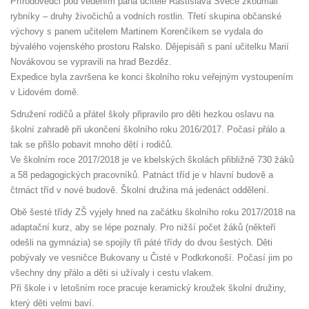
Přírodovědci pod vedením pana učitele Rastislava Švece zkoumali
rybníky – druhy živočichů a vodních rostlin. Třetí skupina občanské
výchovy s panem učitelem Martinem Korenčíkem se vydala do
bývalého vojenského prostoru Ralsko. Dějepisáři s paní učitelku Marií
Novákovou se vypravili na hrad Bezděz.
Expedice byla završena ke konci školního roku veřejným vystoupením
v Lidovém domě.
Sdružení rodičů a přátel školy připravilo pro děti hezkou oslavu na
školní zahradě při ukončení školního roku 2016/2017. Počasí přálo a
tak se přišlo pobavit mnoho dětí i rodičů.
Ve školním roce 2017/2018 je ve kbelských školách přibližně 730 žáků
a 58 pedagogických pracovníků. Patnáct tříd je v hlavní budově a
čtrnáct tříd v nové budově. Školní družina má jedenáct oddělení.
Obě šesté třídy ZŠ vyjely hned na začátku školního roku 2017/2018 na
adaptační kurz, aby se lépe poznaly. Pro nižší počet žáků (někteří
odešli na gymnázia) se spojily tři páté třídy do dvou šestých. Děti
pobývaly ve vesničce Bukovany u Čisté v Podkrkonoší. Počasí jim po
všechny dny přálo a děti si užívaly i cestu vlakem.
Při škole i v letošním roce pracuje keramický kroužek školní družiny,
který děti velmi baví.