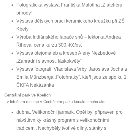
Fotografická výstava Františka Malotína „Z ateliéru
přírody“
Výstava dětských prací keramického kroužku při ZŠ
Kbely
Výroba Indiánského lapače snů – lektorka Andrea
Říhová, cena kurzu 300,-Kč/os.
Výstava olejomaleb a kreseb Aleny Nezbedové
„Zahradní slavnost, láskokvěty“
Výstava fotografií Vladislava Vrby, Jaroslava Jocha a
Emila Münzberga „Fotohrátky“, kteří jsou ze spolku 1.
ČKFA Nekázanka
Centrální park ve Kbelích
I v letošním roce se v Centrálním parku konalo mnoho akcí:
dubna, Velikonoční jarmark. Opět byl připraven pro
návštěvníky krásný program s velikonočními
tradicemi. Nechyběly tvořivé dílny, stánky s