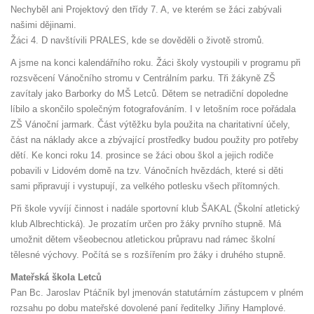
Nechyběl ani Projektový den třídy 7. A, ve kterém se žáci zabývali
našimi dějinami.
Žáci 4. D navštívili PRALES, kde se dověděli o životě stromů.
A jsme na konci kalendářního roku. Žáci školy vystoupili v programu při
rozsvěcení Vánočního stromu v Centrálním parku. Tři žákyně ZŠ
zavítaly jako Barborky do MŠ Letců. Dětem se netradiční dopoledne
líbilo a skončilo společným fotografováním. I v letošním roce pořádala
ZŠ Vánoční jarmark. Část výtěžku byla použita na charitativní účely,
část na náklady akce a zbývající prostředky budou použity pro potřeby
dětí. Ke konci roku 14. prosince se žáci obou škol a jejich rodiče
pobavili v Lidovém domě na tzv. Vánočních hvězdách, které si děti
sami připravují i vystupují, za velkého potlesku všech přítomných.
Při škole vyvíjí činnost i nadále sportovní klub ŠAKAL (Školní atletický
klub Albrechtická). Je prozatím určen pro žáky prvního stupně. Má
umožnit dětem všeobecnou atletickou průpravu nad rámec školní
tělesné výchovy. Počítá se s rozšířením pro žáky i druhého stupně.
Mateřská škola Letců
Pan Bc. Jaroslav Ptáčník byl jmenován statutárním zástupcem v plném
rozsahu po dobu mateřské dovolené paní ředitelky Jiřiny Hamplové.