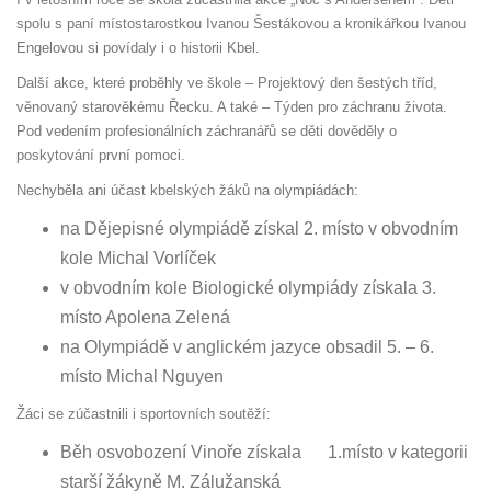
spolu s paní místostarostkou Ivanou Šestákovou a kronikářkou Ivanou
Engelovou si povídaly i o historii Kbel.
Další akce, které proběhly ve škole – Projektový den šestých tříd,
věnovaný starověkému Řecku. A také – Týden pro záchranu života.
Pod vedením profesionálních záchranářů se děti dověděly o
poskytování první pomoci.
Nechyběla ani účast kbelských žáků na olympiádách:
na Dějepisné olympiádě získal 2. místo v obvodním
kole Michal Vorlíček
v obvodním kole Biologické olympiády získala 3.
místo Apolena Zelená
na Olympiádě v anglickém jazyce obsadil 5. – 6.
místo Michal Nguyen
Žáci se zúčastnili i sportovních soutěží:
Běh osvobození Vinoře získala 1.místo v kategorii
starší žákyně M. Zálužanská