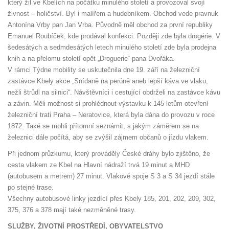
který žil ve Kbelích na počátku minulého století a provozoval svojí
živnost – holičství. Byl i malířem a hudebníkem. Obchod vede pravnuk
Antonína Vrby pan Jan Vrba. Původně měl obchod za první republiky
Emanuel Roubíček, kde prodával konfekci. Později zde byla drogérie. V
šedesátých a sedmdesátých letech minulého století zde byla prodejna
knih a na přelomu století opět „Droguerie“ pana Dvořáka.
V rámci Týdne mobility se uskutečnila dne 19. září na železniční
zastávce Kbely akce „Snídaně na peróně aneb lepší káva ve vlaku,
nežli štrůdl na silnici“. Návštěvníci i cestující obdrželi na zastávce kávu
a závin. Měli možnost si prohlédnout výstavku k 145 letům otevření
železniční trati Praha – Neratovice, která byla dána do provozu v roce
1872. Také se mohli přítomní seznámit, s jakým záměrem se na
železnici dále počítá, aby se zvýšil zájmem občanů o jízdu vlakem.
Při jednom průzkumu, který prováděly České dráhy bylo zjištěno, že
cesta vlakem ze Kbel na Hlavní nádraží trvá 19 minut a MHD
(autobusem a metrem) 27 minut. Vlakové spoje S 3 a S 34 jezdí stále
po stejné trase.
Všechny autobusové linky jezdící přes Kbely 185, 201, 202, 209, 302,
375, 376 a 378 mají také nezměněné trasy.
SLUŽBY, ŽIVOTNÍ PROSTŘEDÍ, OBYVATELSTVO