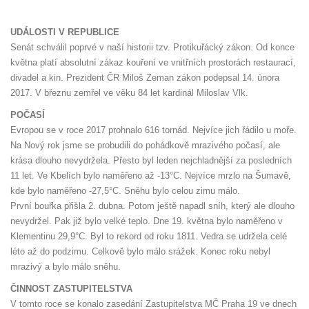
UDÁLOSTI V REPUBLICE
Senát schválil poprvé v naší historii tzv. Protikuřácký zákon. Od konce
května platí absolutní zákaz kouření ve vnitřních prostorách restaurací,
divadel a kin. Prezident ČR Miloš Zeman zákon podepsal 14. února
2017. V březnu zemřel ve věku 84 let kardinál Miloslav Vlk.
POČASÍ
Evropou se v roce 2017 prohnalo 616 tornád. Nejvíce jich řádilo u moře.
Na Nový rok jsme se probudili do pohádkově mrazivého počasí, ale
krása dlouho nevydržela. Přesto byl leden nejchladnější za posledních
11 let. Ve Kbelích bylo naměřeno až -13°C. Nejvíce mrzlo na Šumavě,
kde bylo naměřeno -27,5°C. Sněhu bylo celou zimu málo.
První bouřka přišla 2. dubna. Potom ještě napadl sníh, který ale dlouho
nevydržel. Pak již bylo velké teplo. Dne 19. května bylo naměřeno v
Klementinu 29,9°C. Byl to rekord od roku 1811. Vedra se udržela celé
léto až do podzimu. Celkově bylo málo srážek. Konec roku nebyl
mrazivý a bylo málo sněhu.
ČINNOST ZASTUPITELSTVA
V tomto roce se konalo zasedání Zastupitelstva MČ Praha 19 ve dnech