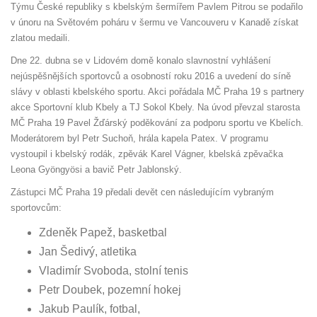
Týmu České republiky s kbelským šermířem Pavlem Pitrou se podařilo
v únoru na Světovém poháru v šermu ve Vancouveru v Kanadě získat
zlatou medaili.
Dne 22. dubna se v Lidovém domě konalo slavnostní vyhlášení
nejúspěšnějších sportovců a osobností roku 2016 a uvedení do síně
slávy v oblasti kbelského sportu. Akci pořádala MČ Praha 19 s partnery
akce Sportovní klub Kbely a TJ Sokol Kbely. Na úvod převzal starosta
MČ Praha 19 Pavel Žďárský poděkování za podporu sportu ve Kbelích.
Moderátorem byl Petr Suchoň, hrála kapela Patex. V programu
vystoupil i kbelský rodák, zpěvák Karel Vágner, kbelská zpěvačka
Leona Gyöngyösi a bavič Petr Jablonský.
Zástupci MČ Praha 19 předali devět cen následujícím vybraným
sportovcům:
Zdeněk Papež, basketbal
Jan Šedivý, atletika
Vladimír Svoboda, stolní tenis
Petr Doubek, pozemní hokej
Jakub Paulík, fotbal,