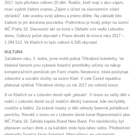
2017, bylo přivítáno celkem 20 dětí. Rodiče, kteří mají o akci zájem,
musí vyplnit žádost zvanou „Zájem o účast na slavnostním vítání
občánků“, kde uvedou svojí adresu a jméno dítěte. Na základě této
žádosti je jim doručena pozvánka. Podmínkou je trvalý pobyt na území
MČ Praha 19. Slavnostní akt se koná v Obřadní síni vedle Lidového
domu. Celkový počet obyvatel v Praze dosáhl do konce roku 2017 –
1.294.513. Ve Kbelích to bylo celkem 6.505 obyvatel.
KULTURA
Začátkem roku, 5. ledna, jsme mohli potkat Tříkrálové koledníky. Ve
kbelské farnosti jsou vybrané finanční prostředky určeny na nákup
kompenzačních pomůcek pro Farní charitu Neratovice, která poskytuje
zdravotní a sociální služby na území Kbel. V celé České republice
překonal výtěžek Tříkrálové sbírky za rok 2017 sto milionů korun.
A ve Kbelích se v Lidovém domě opět „plesalo“. V únoru se sešly děti s
rodiči v Lidovém domě na již tradiční dětský karneval, kde nechyběly
soutěže a řádění. Za krásné masky si děti odnesly barevné pohádkové
perníčky. Rovněž v únoru se v Lidovém domě konal Reprezentační ples
MČ Praha 19. Zahrála kapela Brand Nero Band. Pro návštěvníky byl
připraven uvítací drink a na každém stole byla lahev sektu. Předtančení
předvedla Taneční škola Standard. Před půlnocí se uskutečnilo