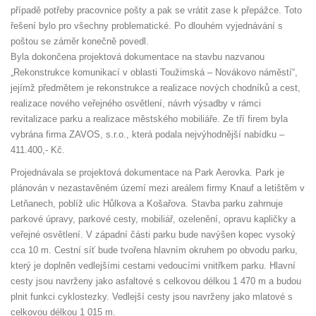
případě potřeby pracovnice pošty a pak se vrátit zase k přepážce. Toto
řešení bylo pro všechny problematické. Po dlouhém vyjednávání s
poštou se záměr konečně povedl.
Byla dokončena projektová dokumentace na stavbu nazvanou
„Rekonstrukce komunikací v oblasti Toužimská – Novákovo náměstí“,
jejímž předmětem je rekonstrukce a realizace nových chodníků a cest,
realizace nového veřejného osvětlení, návrh výsadby v rámci
revitalizace parku a realizace městského mobiliáře. Ze tří firem byla
vybrána firma ZAVOS, s.r.o., která podala nejvýhodnější nabídku –
411.400,- Kč.
Projednávala se projektová dokumentace na Park Aerovka. Park je
plánován v nezastavěném území mezi areálem firmy Knauf a letištěm v
Letňanech, poblíž ulic Hůlkova a Košařova. Stavba parku zahrnuje
parkové úpravy, parkové cesty, mobiliář, ozelenění, opravu kapličky a
veřejné osvětlení. V západní části parku bude navýšen kopec vysoký
cca 10 m. Cestní síť bude tvořena hlavním okruhem po obvodu parku,
který je doplněn vedlejšími cestami vedoucími vnitřkem parku. Hlavní
cesty jsou navrženy jako asfaltové s celkovou délkou 1 470 m a budou
plnit funkci cyklostezky. Vedlejší cesty jsou navrženy jako mlatové s
celkovou délkou 1 015 m.