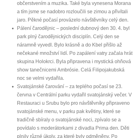
občerstvením a muzika. Také byla vynesena Morana
a tím jsme se nadobro rozloučili se zimou a přivítali
jaro. Pěkné počasí provázelo návštěvníky celý den.
Pálení čarodějnic – poslední dubnový den 30. 4. byl
park plný čarodějnických disciplín. Celý den se
náramně vyvedl. Bylo krásně a do Kbel přišlo až
nečekané množství lidí. Po zapálení vatry začala hrát
skupina Holokrci. Byla připravena i mystická ohňová
show tanečnicemi Ambrósie. Celá Filipojakubská
noc se velmi vydařila.
Svatojánské čarování – za teplého počasí se 23.
června v Centrální parku vydařil svatojánský večer. V
Restauraci u Srubu bylo pro návštěvníky připraveno
svatojánské menu, v parku pak květiny, které se
tradičně sbíraly o svatojánské noci, zpívalo se a
povídalo s moderátorkami z divadla Prima den. Děti
plnily různé úkoly, za které byly odměněny. Po