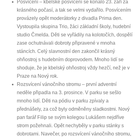
Posvícení – kbelské posvícení se konalo 23. září za
krásného počasí, a tak se velmi vydařilo. Posvícením
provázely opět moderátorky z divadla Prima den.
Vystoupila skupina Trio, žáci základní školy, hudební
studio Čmelda. Děti se vyřádily na kolotočích, dospělí
zase ochutnávali dobroty připravené v mnoha
stáncích. Celý slavnostní den zakončil krásný
ohňostroj s hudebním doprovodem. Mnoho lidí se
shoduje, že je kbelský ohňostroj vždy hezčí, než je v
Praze na Nový rok.
Rozsvícení vánočního stromu – první adventní
neděle připadla na 3. prosince. V parku se sešlo
mnoho lidí. Děti na pódiu v parku zpívaly a
přednášely, za což byly odměněny sladkostmi. Nový
pan farář Filip se svým kolegou Lukášem nejdříve
strom požehnali. Opět nechyběly v parku stánky s
dobrotami. Navečer, po rozsvícení vánočního stromu,