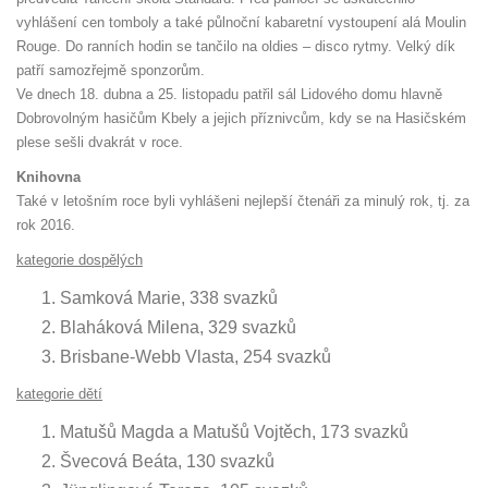
vyhlášení cen tomboly a také půlnoční kabaretní vystoupení alá Moulin
Rouge. Do ranních hodin se tančilo na oldies – disco rytmy. Velký dík
patří samozřejmě sponzorům.
Ve dnech 18. dubna a 25. listopadu patřil sál Lidového domu hlavně
Dobrovolným hasičům Kbely a jejich příznivcům, kdy se na Hasičském
plese sešli dvakrát v roce.
Knihovna
Také v letošním roce byli vyhlášeni nejlepší čtenáři za minulý rok, tj. za
rok 2016.
kategorie dospělých
Samková Marie, 338 svazků
Blaháková Milena, 329 svazků
Brisbane-Webb Vlasta, 254 svazků
kategorie dětí
Matušů Magda a Matušů Vojtěch, 173 svazků
Švecová Beáta, 130 svazků