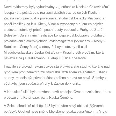
Nové cyklotrasy byly vybudovány v „Letňansko-Kbelsko-Čakovickém“
lesoparku a počítá se s realizací dalších tras po celých Kbelích.
Začala se připravovat a projednávat studie cyklostezky Via Sancta
podél kapliček na k.ú. Kbely, Vinoř a Vysočany s cílem co nejvíce
sledovat historický průběh poutní cesty vedoucí z Prahy do Staré
Boleslavi. Dále v rámci realizace koncepce cyklodopravy probíhalo
projednávání Severovýchodní cyklomagistrály (Vysočany – Kbely –
Satalice – Černý Most) a etapy 2.1 cyklostezky při ulici
Mladoboleslavská v úseku Košařova – Knauf v délce 503 m, která
navazuje na již realizovanou 1. etapu u ulice Košařova.
I nadále se provádí rekonstrukce staré pivovarské studny, která je nad
rybníkem proti zdravotnímu středisku. Vzhledem ke špatnému stavu
studny, musela být původní část zbořena a staví se nová. Snímky z
výstavby jsou součástí přílohy k Zápisu do kroniky.
V Katusické ulici byla otevřena nově prodejna Ovoce – zelenina, kterou
provozuje fa Keter s.r.o. pana Radka Černého.
V Železnobrodské ulici čp. 148 byl otevřen nový obchod „Výtvarné
potřeby“. Obchod nese jméno kbelského rodáka pana Antonína Vrby,