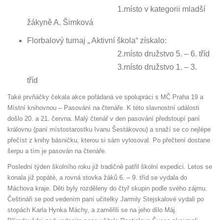
1.místo v kategorii mladší
žákyně A. Šimková
Florbalový turnaj „ Aktivní škola“ získalo:
2.místo družstvo 5. – 6. tříd
3.místo družstvo 1. – 3.
tříd
Také prvňáčky čekala akce pořádaná ve spolupráci s MČ Praha 19 a
Místní knihovnou – Pasování na čtenáře. K této slavnostní události
došlo 20. a 21. června. Malý čtenář v den pasování předstoupí paní
královnu (paní místostarostku Ivanu Šestákovou) a snaží se co nejlépe
přečíst z knihy básničku, kterou si sám vylosoval. Po přečtení dostane
šerpu a tím je pasován na čtenáře.
Poslední týden školního roku již tradičně patřil školní expedici. Letos se
konala již popáté, a rovná stovka žáků 6. – 9. tříd se vydala do
Máchova kraje. Děti byly rozděleny do čtyř skupin podle svého zájmu.
Češtináři se pod vedením paní učitelky Jarmily Stejskalové vydali po
stopách Karla Hynka Máchy, a zaměřili se na jeho dílo Máj.