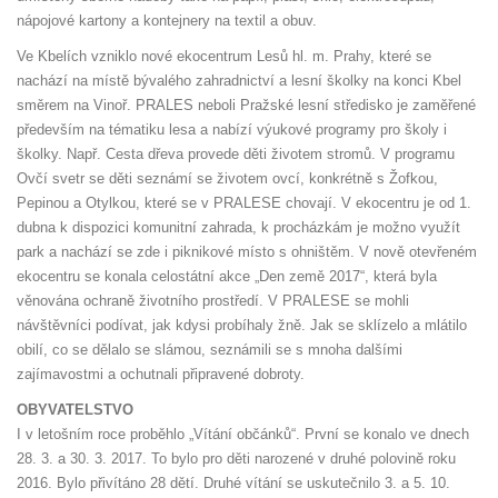
nápojové kartony a kontejnery na textil a obuv.
Ve Kbelích vzniklo nové ekocentrum Lesů hl. m. Prahy, které se
nachází na místě bývalého zahradnictví a lesní školky na konci Kbel
směrem na Vinoř. PRALES neboli Pražské lesní středisko je zaměřené
především na tématiku lesa a nabízí výukové programy pro školy i
školky. Např. Cesta dřeva provede děti životem stromů. V programu
Ovčí svetr se děti seznámí se životem ovcí, konkrétně s Žofkou,
Pepinou a Otylkou, které se v PRALESE chovají. V ekocentru je od 1.
dubna k dispozici komunitní zahrada, k procházkám je možno využít
park a nachází se zde i piknikové místo s ohništěm. V nově otevřeném
ekocentru se konala celostátní akce „Den země 2017“, která byla
věnována ochraně životního prostředí. V PRALESE se mohli
návštěvníci podívat, jak kdysi probíhaly žně. Jak se sklízelo a mlátilo
obilí, co se dělalo se slámou, seznámili se s mnoha dalšími
zajímavostmi a ochutnali připravené dobroty.
OBYVATELSTVO
I v letošním roce proběhlo „Vítání občánků“. První se konalo ve dnech
28. 3. a 30. 3. 2017. To bylo pro děti narozené v druhé polovině roku
2016. Bylo přivítáno 28 dětí. Druhé vítání se uskutečnilo 3. a 5. 10.