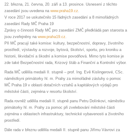
22. března, 21. června, 20. září a 13. prosince. Usnesení z těchto
zasedání jsou uvedena na
www.praha19.cz
.
V roce 2017 se uskutečnilo 15 řádných zasedání a 8 mimořádných
zasedání Rady MČ Praha 19
Zprávy o činnosti Rady MČ pro zasedání ZMČ předkládá pan starosta a
jsou zveřejněny na
www.praha19.cz
.
Při MČ pracují také komise: kultury, bezpečnostní, dopravy, životního
prostředí, výstavby a rozvoje, bytová, školství, sportu, pro kroniku a
historii, likvidační a škodní a komise povodňová. Mimo tyto komise je
zde také Bezpečnostní rada, Krizový štáb a Finanční a Kontrolní výbor.
Rada MČ udělila medaili II. stupně – prof. Ing. Evě Kislingerové, CSc.
náměstkyni primátorky hl. m. Prahy za mimořádné zásluhy o pomoc
MČ Praha 19 v oblasti dotačních vztahů a kapitálových výdajů pro
městské části, zejména v resortu školství.
Rada rovněž udělila medaili II. stupně panu Petru Dolínkovi, náměstku
primátorky hl. m. Prahy za pomoc při zvelebování městské části
zejména v oblastech infrastruktury, technické vybavenosti a životního
prostředí.
Dále rada v březnu udělila medaili II. stupně panu Jiřímu Vávrovi za