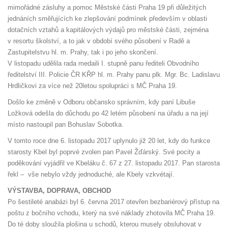
mimořádné zásluhy a pomoc Městské části Praha 19 při důležitých
jednáních směřujících ke zlepšování podmínek především v oblasti
dotačních vztahů a kapitálových výdajů pro městské části, zejména
v resortu školství, a to jak v období svého působení v Radě a
Zastupitelstvu hl. m. Prahy, tak i po jeho skončení.
V listopadu udělila rada medaili I. stupně panu řediteli Obvodního
ředitelství III. Policie ČR KŘP hl. m. Prahy panu plk. Mgr. Bc. Ladislavu
Hrdličkovi za více než 20letou spolupráci s MČ Praha 19.
Došlo ke změně v Odboru občansko správním, kdy paní Libuše
Ložková odešla do důchodu po 42 letém působení na úřadu a na její
místo nastoupil pan Bohuslav Sobotka.
V tomto roce dne 6. listopadu 2017 uplynulo již 20 let, kdy do funkce
starosty Kbel byl poprvé zvolen pan Pavel Žďárský. Své pocity a
poděkování vyjádřil ve Kbeláku č. 67 z 27. listopadu 2017. Pan starosta
řekl – vše nebylo vždy jednoduché, ale Kbely vzkvétají.
VÝSTAVBA, DOPRAVA, OBCHOD
Po šestileté anabázi byl 6. června 2017 otevřen bezbariérový přístup na
poštu z bočního vchodu, který na své náklady zhotovila MČ Praha 19.
Do té doby sloužila plošina u schodů, kterou musely obsluhovat v