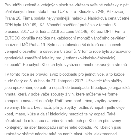
Pro údržbu zeleně a veřejných ploch se vítězem veřejné zakázky z pěti
přihlášených firem stala firma TÚZ s. r. o. Klouzkova 248, Pitkovice,
Praha 10. Firma podala nejvýhodnější nabídku. Nabídková cena včetně
DPH byla 180.169,- Kč. Vánoční osvětlení proběhlo v termínu 3.
prosince 2017 až 6. ledna 2018 za cenu 92.146,- Kč bez DPH. Firma
ELTODO doručila nabídku na každoroční montáž vánočního osvětlení
na území MČ Praha 19. Bylo nainstalováno 54 dekorů na sloupech
veřejného osvětlení a osvětlení 8 stromů. V tomto roce bylo zpracováno
geodetické zaměření lokality pro „Letňansko-kbelsko-čakovický
lesopark“. Po celých Kbelích bylo vysázeno mnoho okrasných stromů.
I v tomto roce se provádí svoz bioodpadu pro jednotlivce, a to každé
sudé úterý od 3. dubna do 27. listopadu 2017. Uživatelé této služby
jsou upozorněni, co patří a nepatří do bioodpadu. Bioodpad je organická
hmota, která v sobě váže spousty živin, které můžeme ve formě
kompostu navracet do půdy. Patří sem např. tráva, zbytky ovoce a
zeleniny, hlína z květináčů, piliny, zbytky rostlin. A nepatří jedlé oleje,
kosti, maso, kůže a další biologicky nerozložitelný odpad. Také
několikrát do roka jsou na určených místech po Kbelích přistaveny
kontejnery na sběr bioodpadu i směsného odpadu. Po Kbelích jsou
umístěny sběrné nádoby také na papír, plast, sklo, elektroodpad,