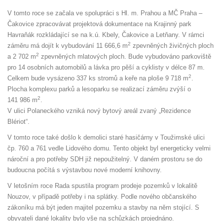
V tomto roce se začala ve spolupráci s Hl. m. Prahou a MČ Praha –
Čakovice zpracovávat projektová dokumentace na Krajinný park
Havraňák rozkládající se na k.ú. Kbely, Čakovice a Letňany. V rámci
2
záměru má dojít k vybudování 11 666,6 m
zpevněných živičných ploch
2
a 2 702 m
zpevněných mlatových ploch. Bude vybudováno parkoviště
pro 14 osobních automobilů a lávka pro pěší a cyklisty v délce 87 m.
2
Celkem bude vysázeno 337 ks stromů a keře na ploše 9 718 m
.
Plocha komplexu parků a lesoparku se realizací záměru zvýší o
2
141 986 m
.
V ulici Polaneckého vzniká nový bytový areál zvaný „Rezidence
Blériot“.
V tomto roce také došlo k demolici staré hasičárny v Toužimské ulici
čp. 760 a 761 vedle Lidového domu. Tento objekt byl energeticky velmi
nároční a pro potřeby SDH již nepoužitelný. V daném prostoru se do
budoucna počítá s výstavbou nové moderní knihovny.
V letošním roce Rada spustila program prodeje pozemků v lokalitě
Nouzov, v případě potřeby i na splátky. Podle nového občanského
zákoníku má být jeden majitel pozemku a stavby na něm stojící. S
obyvateli dané lokality bylo vše na schůzkách projednáno.