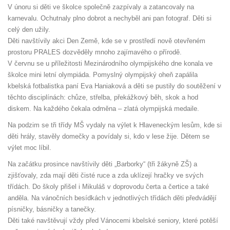
V únoru si děti ve školce společně zazpívaly a zatancovaly na
karnevalu. Ochutnaly plno dobrot a nechyběl ani pan fotograf. Děti si
celý den užily.
Děti navštívily akci Den Země, kde se v prostředí nově otevřeném
prostoru PRALES dozvěděly mnoho zajímavého o přírodě.
V červnu se u příležitosti Mezinárodního olympijského dne konala ve
školce mini letní olympiáda. Pomyslný olympijský oheň zapálila
kbelská fotbalistka paní Eva Haniaková a děti se pustily do soutěžení v
těchto disciplínách: chůze, střelba, překážkový běh, skok a hod
diskem. Na každého čekala odměna – zlatá olympijská medaile.
Na podzim se tři třídy MŠ vydaly na výlet k Hlaveneckým lesům, kde si
děti hrály, stavěly domečky a povídaly si, kdo v lese žije. Dětem se
výlet moc líbil.
Na začátku prosince navštívily děti „Barborky“ (tři žákyně ZŠ) a
zjišťovaly, zda mají děti čisté ruce a zda uklízejí hračky ve svých
třídách. Do školy přišel i Mikuláš v doprovodu čerta a čertice a také
anděla. Na vánočních besídkách v jednotlivých třídách děti předvádějí
písničky, básničky a tanečky.
Děti také navštěvují vždy před Vánocemi kbelské seniory, které potěší