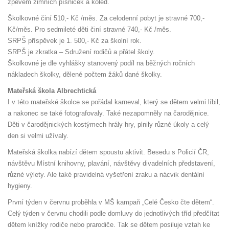
zpěvem zimních písniček a koled.
Školkovné činí 510,- Kč /měs. Za celodenní pobyt je stravné 700,-
Kč/měs. Pro sedmileté děti činí stravné 740,- Kč /měs.
SRPŠ příspěvek je 1. 500,- Kč za školní rok.
SRPŠ je zkratka – Sdružení rodičů a přátel školy.
Školkovné je dle vyhlášky stanovený podíl na běžných ročních
nákladech školky, dělené počtem žáků dané školky.
Mateřská škola Albrechtická
I v této mateřské školce se pořádal karneval, který se dětem velmi líbil,
a nakonec se také fotografovaly. Také nezapomněly na čarodějnice.
Děti v čarodějnických kostýmech hrály hry, plnily různé úkoly a celý
den si velmi užívaly.
Mateřská školka nabízí dětem spoustu aktivit. Besedu s Policií ČR,
návštěvu Místní knihovny, plavání, návštěvy divadelních představení,
různé výlety. Ale také pravidelná vyšetření zraku a nácvik dentální
hygieny.
První týden v červnu proběhla v MŠ kampaň „Celé Česko čte dětem“.
Celý týden v červnu chodili podle domluvy do jednotlivých tříd předčítat
dětem knížky rodiče nebo prarodiče. Tak se dětem posiluje vztah ke