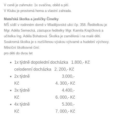
V ceně je zahrnuto: 1x svačina, oběd a pití.
V Klubu je prostorná herna a vlastní zahrada.
Mateřská školka a jesličky Činelky
MŠ sídlí v rodinném domě v Mladějovské ulici čp. 358. Ředitelkou je
Mgr. Adéla Semecká, zástupce ředitelky Mgr. Kamila Krajíčková a
učitelka Ing. Adéla Bohatová. Školka je zaměřená i na malé děti.
Soukromá školka je s rozšířenou výukou výtvarné a hudební výchovy.
Měsíční školkovné činí:
pro děti do dvou let
1x týdně dopolední docházka 1.800,- Kč
celodenní docházka 2. 200,- Kč
2x týdně 3.000,-
Kč 4. 300,- Kč
3x týdně 4.400,-
Kč 6. 000,- Kč
4x týdně 5.300,-
Kč 7. 000,- Kč