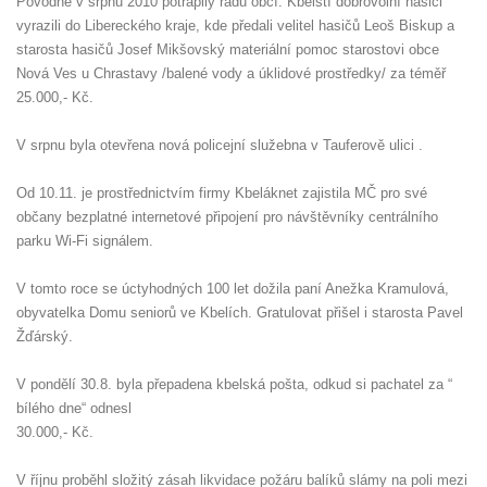
Povodně v srpnu 2010 potrápily řadu obcí. Kbelští dobrovolní hasiči
vyrazili do Libereckého kraje, kde předali velitel hasičů Leoš Biskup a
starosta hasičů Josef Mikšovský materiální pomoc starostovi obce
Nová Ves u Chrastavy /balené vody a úklidové prostředky/ za téměř
25.000,- Kč.
V srpnu byla otevřena nová policejní služebna v Tauferově ulici .
Od 10.11. je prostřednictvím firmy Kbeláknet zajistila MČ pro své
občany bezplatné internetové připojení pro návštěvníky centrálního
parku Wi-Fi signálem.
V tomto roce se úctyhodných 100 let dožila paní Anežka Kramulová,
obyvatelka Domu seniorů ve Kbelích. Gratulovat přišel i starosta Pavel
Žďárský.
V pondělí 30.8. byla přepadena kbelská pošta, odkud si pachatel za “
bílého dne“ odnesl
30.000,- Kč.
V říjnu proběhl složitý zásah likvidace požáru balíků slámy na poli mezi