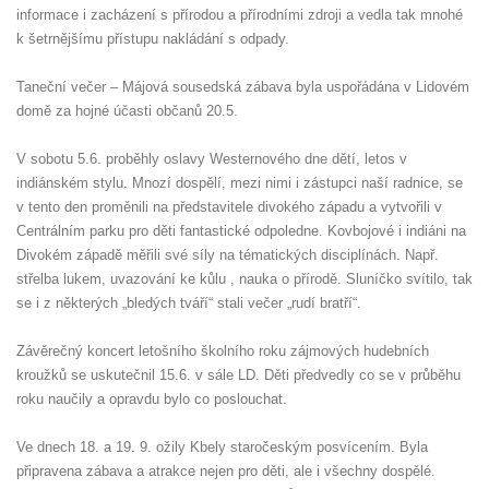
informace i zacházení s přírodou a přírodními zdroji a vedla tak mnohé
k šetrnějšímu přístupu nakládání s odpady.
Taneční večer – Májová sousedská zábava byla uspořádána v Lidovém
domě za hojné účasti občanů 20.5.
V sobotu 5.6. proběhly oslavy Westernového dne dětí, letos v
indiánském stylu. Mnozí dospělí, mezi nimi i zástupci naší radnice, se
v tento den proměnili na představitele divokého západu a vytvořili v
Centrálním parku pro děti fantastické odpoledne. Kovbojové i indiáni na
Divokém západě měřili své síly na tématických disciplínách. Např.
střelba lukem, uvazování ke kůlu , nauka o přírodě. Sluníčko svítilo, tak
se i z některých „bledých tváří“ stali večer „rudí bratří“.
Závěrečný koncert letošního školního roku zájmových hudebních
kroužků se uskutečnil 15.6. v sále LD. Děti předvedly co se v průběhu
roku naučily a opravdu bylo co poslouchat.
Ve dnech 18. a 19. 9. ožily Kbely staročeským posvícením. Byla
připravena zábava a atrakce nejen pro děti, ale i všechny dospělé.