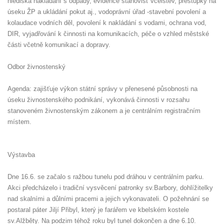
hlediska nakládání s odpady, evidence stanovišť včelstev, přestupky na
úseku ŽP a ukládání pokut aj., vodoprávní úřad -stavební povolení a
kolaudace vodních děl, povolení k nakládání s vodami, ochrana vod,
DIR, vyjadřování k činnosti na komunikacích, péče o vzhled městské
části včetně komunikací a dopravy.
Odbor živnostenský
Agenda: zajišťuje výkon státní správy v přenesené působnosti na
úseku živnostenského podnikání, vykonává činnosti v rozsahu
stanoveném živnostenským zákonem a je centrálním registračním
místem.
Výstavba
Dne 16.6. se začalo s ražbou tunelu pod dráhou v centrálním parku.
Akci předcházelo i tradiční vysvěcení patronky sv.Barbory, dohlížitelky
nad skalními a důlními pracemi a jejich vykonavateli. O požehnání se
postaral páter Jiljí Přibyl, který je farářem ve kbelském kostele
sv.Alžběty. Na podzim téhož roku byl tunel dokončen a dne 6.10.