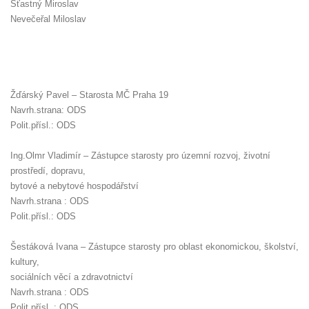
Šťastný Miroslav
Nevečeřal Miloslav
Žďárský Pavel – Starosta MČ Praha 19
Navrh.strana: ODS
Polit.přísl.: ODS
Ing.Olmr Vladimír – Zástupce starosty pro územní rozvoj, životní
prostředí, dopravu,
bytové a nebytové hospodářství
Navrh.strana : ODS
Polit.přísl.: ODS
Šestáková Ivana – Zástupce starosty pro oblast ekonomickou, školství,
kultury,
sociálních věcí a zdravotnictví
Navrh.strana : ODS
Polit.přísl. : ODS