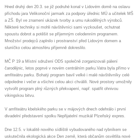
Hned druhý den 20.3. se již podruhé konal v Lidovém domě na oslavu
příchodu jara Velikonoční jarmark za podpory úřednic MÚ a učitelek MŠ
a ZŠ. Byl ve znamení ukázek tvorby a umu rukodělných výrobců.
Některé techniky si mohli návštěvníci sami vyzkoušet, ochutnat
spoustu dobrot a potěšit se příjemným celodenním programem.
Množství prodejců zaplnilo i prostranství před Lidovým domem a
sluníčko celou atmosféru příjemně dokreslilo.
MČ P 19 a Místní sdružení ODS společně zorganizovali pálení
čarodějnic, letos poprvé v novém centrálním parku.Vatra byla přímo v
amfiteátru parku. Bohatý program bavil velké i malé návštěvníky celé
odpoledne i večer a všichni celou akci chválili. Nové prostory umožnily
vytvořit program plný různých překvapení, např. spatřit ohnivou
vikingskou bitvu.
V amfiteátru kbelského parku se v májových dnech odehrálo i první
divadelní představení spolku Nepřijatelní muzikál Plzeňský expres.
Dne 12.5. v lokalitě nového sídliště vybudovaného nad rybníkem se
uskutečnila ekologická akce Den země, která občanům osvětlila nové