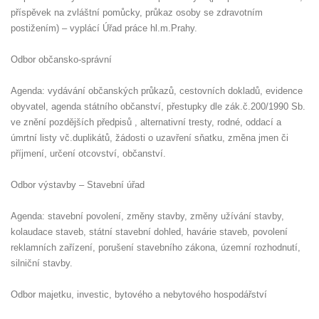
příspěvek na zvláštní pomůcky, průkaz osoby se zdravotním
postižením) – vyplácí Úřad práce hl.m.Prahy.
Odbor občansko-správní
Agenda: vydávání občanských průkazů, cestovních dokladů, evidence
obyvatel, agenda státního občanství, přestupky dle zák.č.200/1990 Sb.
ve znění pozdějších předpisů , alternativní tresty, rodné, oddací a
úmrtní listy vč.duplikátů, žádosti o uzavření sňatku, změna jmen či
příjmení, určení otcovství, občanství.
Odbor výstavby – Stavební úřad
Agenda: stavební povolení, změny stavby, změny užívání stavby,
kolaudace staveb, státní stavební dohled, havárie staveb, povolení
reklamních zařízení, porušení stavebního zákona, územní rozhodnutí,
silniční stavby.
Odbor majetku, investic, bytového a nebytového hospodářství