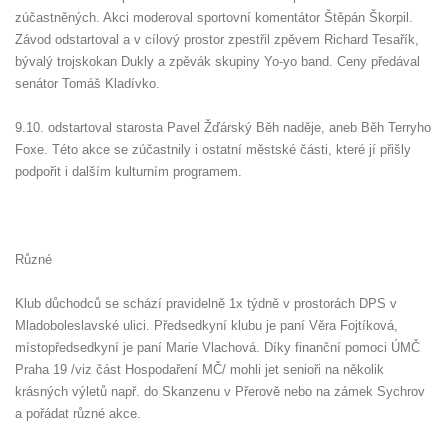
zúčastněných. Akci moderoval sportovní komentátor Štěpán Škorpil.
Závod odstartoval a v cílový prostor zpestřil zpěvem Richard Tesařík,
bývalý trojskokan Dukly a zpěvák skupiny Yo-yo band. Ceny předával
senátor Tomáš Kladívko.
9.10. odstartoval starosta Pavel Žďárský Běh naděje, aneb Běh Terryho
Foxe. Této akce se zúčastnily i ostatní městské části, které jí přišly
podpořit i dalším kulturním programem.
Různé
Klub důchodců se schází pravidelně 1x týdně v prostorách DPS v
Mladoboleslavské ulici. Předsedkyní klubu je paní Věra Fojtíková,
místopředsedkyní je paní Marie Vlachová. Díky finanční pomoci ÚMČ
Praha 19 /viz část Hospodaření MČ/ mohli jet senioři na několik
krásných výletů např. do Skanzenu v Přerově nebo na zámek Sychrov
a pořádat různé akce.