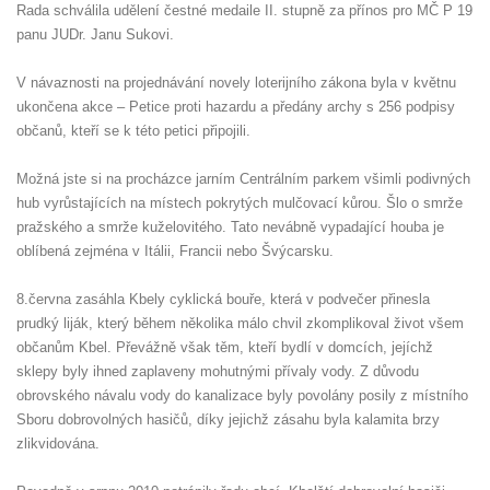
Rada schválila udělení čestné medaile II. stupně za přínos pro MČ P 19
panu JUDr. Janu Sukovi.
V návaznosti na projednávání novely loterijního zákona byla v květnu
ukončena akce – Petice proti hazardu a předány archy s 256 podpisy
občanů, kteří se k této petici připojili.
Možná jste si na procházce jarním Centrálním parkem všimli podivných
hub vyrůstajících na místech pokrytých mulčovací kůrou. Šlo o smrže
pražského a smrže kuželovitého. Tato nevábně vypadající houba je
oblíbená zejména v Itálii, Francii nebo Švýcarsku.
8.června zasáhla Kbely cyklická bouře, která v podvečer přinesla
prudký liják, který během několika málo chvil zkomplikoval život všem
občanům Kbel. Převážně však těm, kteří bydlí v domcích, jejíchž
sklepy byly ihned zaplaveny mohutnými přívaly vody. Z důvodu
obrovského návalu vody do kanalizace byly povolány posily z místního
Sboru dobrovolných hasičů, díky jejichž zásahu byla kalamita brzy
zlikvidována.