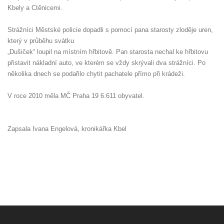
Kbely a Ctěnicemi.
Strážníci Městské policie dopadli s pomocí pana starosty zloděje uren,
který v průběhu svátku
„Dušiček“ loupil na místním hřbitově. Pan starosta nechal ke hřbitovu
přistavit nákladní auto, ve kterém se vždy skrývali dva strážníci. Po
několika dnech se podařilo chytit pachatele přímo při krádeži.
V roce 2010 měla MČ Praha 19 6.611 obyvatel.
Zapsala Ivana Engelová, kronikářka Kbel