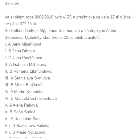
Školství
Ve školním roce 2009/2010 bylo v ZŠ Albrechtická celkem 17 tříd, kde
se učilo 377 žáků.
Ředitelkou školy je Mgr. Jana Kocmanová a zástupkyně Alena
Benešová. Učitelský sbor tvořilo 22 učitelek a učitelů.
I. A Jana Minaříková
I. B Jana Drhová
I. C Jana Pavlíčková
II. A Gabriela Miltáková
II. B Romana Zikmundová
III. A Stanislava Svítilová
III. B Marie Blažková
IV. A Martin Korenčík
IV. B Marcela Schneiberková
V. A Alena Raková
V. B Soňa Steklá
VI. A Rastislav Švec
VII. B Radoslava Foilová
VII. B Marie Nováková