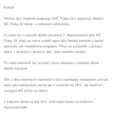
Kultura
Většinu akcí finančně podporuje ÚMČ Praha 19 a organizují úředníci
MČ Praha 19 někdy i s rodinnými příslušníky.
12.února se v Lidovém domě uskutečnil 2. Reprezentační ples MČ
Praha 19, který se velice vydařil nejen díky bohaté tombole a darům
sponzorů, ale i hudebnímu programu. Plesu se zúčastnili i zástupci
radnic z okolních z okolních obcí, kteří nešetřili chválou.
Pro naše nejmenší byl na konci února připraven v Lidovém domě
dětský karneval.
Děti z obou kbelských mateřských škol uspořádaly masopustní průvod,
který jako každoročně zavítal jak k seniorům do DPS, tak navštívil i
zástupce MČ přímo na radnici.
V Lidovém domě se dne 19.3. sešli nejen hasiči na tradičním
Hasičském bále.