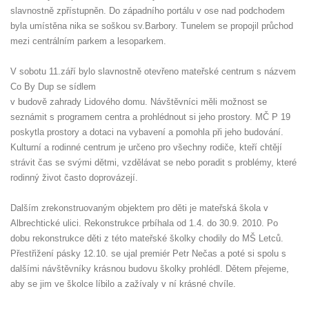
slavnostně zpřístupněn. Do západního portálu v ose nad podchodem
byla umístěna nika se soškou sv.Barbory. Tunelem se propojil průchod
mezi centrálním parkem a lesoparkem.
V sobotu 11.září bylo slavnostně otevřeno mateřské centrum s názvem
Co By Dup se sídlem
v budově zahrady Lidového domu. Návštěvníci měli možnost se
seznámit s programem centra a prohlédnout si jeho prostory. MČ P 19
poskytla prostory a dotaci na vybavení a pomohla při jeho budování.
Kulturní a rodinné centrum je určeno pro všechny rodiče, kteří chtějí
strávit čas se svými dětmi, vzdělávat se nebo poradit s problémy, které
rodinný život často doprovázejí.
Dalším zrekonstruovaným objektem pro děti je mateřská škola v
Albrechtické ulici. Rekonstrukce prbíhala od 1.4. do 30.9. 2010. Po
dobu rekonstrukce děti z této mateřské školky chodily do MŠ Letců.
Přestřižení pásky 12.10. se ujal premiér Petr Nečas a poté si spolu s
dalšími návštěvníky krásnou budovu školky prohlédl. Dětem přejeme,
aby se jim ve školce líbilo a zažívaly v ní krásné chvíle.