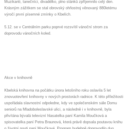
Muzikanti, tanečníci, divadélko, plno stánků zpříjemnilo celý den.
Krásným zážitkem se stal obrovský ohňostroj věnovaný 880letému
výročí první písemné zmínky o Kbelích.
5.12. se v Centrálním parku poprvé rozsvítil vánoční strom za
doprovodu vánočních koled.
Akce v knihovně
Kbelská knihovna na počátku února letošního roku oslavila 5 let
znovuotevření knihovny v nových prostorách radnice. K této příležitosti
uspořádala slavnostní odpoledne, kdy ve společenském sále Domu
seniorů na Mladoboleslavské ulici, a následně i v knihovně, byla
přivítána bývalá televizní hlasatelka paní Kamila Moučková a
spisovatelka paní Petra Braunová, která právě dopsala poutavou knihu
o životní pouti paní Moučkové. Program hudebně doprovodilo duo