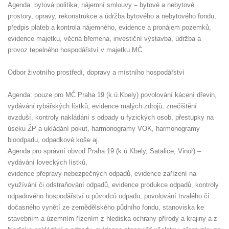
Agenda: bytová politika, nájemní smlouvy – bytové a nebytové
prostory, opravy, rekonstrukce a údržba bytového a nebytového fondu,
předpis plateb a kontrola nájemného, evidence a pronájem pozemků,
evidence majetku, věcná břemena, investiční výstavba, údržba a
provoz tepelného hospodářství v majetku MČ.
Odbor životního prostředí, dopravy a místního hospodářství
Agenda: pouze pro MČ Praha 19 (k.ú.Kbely) povolování kácení dřevin,
vydávání rybářských lístků, evidence malých zdrojů, znečištění
ovzduší, kontroly nakládání s odpady u fyzických osob, přestupky na
úseku ŽP a ukládání pokut, harmonogramy VOK, harmonogramy
bioodpadu, odpadkové koše aj.
Agenda pro správní obvod Praha 19 (k.ú.Kbely, Satalice, Vinoř) –
vydávání loveckých lístků,
evidence přepravy nebezpečných odpadů, evidence zařízení na
využívání či odstraňování odpadů, evidence produkce odpadů, kontroly
odpadového hospodářství u původců odpadu, povolování trvalého či
dočasného vynětí ze zemědělského půdního fondu, stanoviska ke
stavebním a územním řízením z hlediska ochrany přírody a krajiny a z