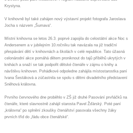
Krystyna.
V knihovně byl také zahájen nový výstavní projekt fotografa Jaroslava
Jocha s názvem „Šumava“.
Místní knihovna se letos 26.3. poprvé zapojila do celostátní akce Noc s
Andersenem a v jubilejním 10.ročníku tak navázala na již tradiční
přespávání dětí v knihovnách a školách v celé republice. Tato úžasná
celonárodní akce pomáhá dětem proniknout do tajů příběhů ukrytých v
knihách a snaží se tak podpořit dětské čtenáře v zájmu o knihy a
návštěvu knihoven. Pohádkové odpoledne zahájila místostarostka paní
Ivana Šestáková a zúčastnila se spolu s dětmi divadelního představení
Sněhová královna.
Prvního červnového dne proběhlo v ZŠ již druhé Pasování prvňáčků na
čtenáře, které slavnostně zahájil starosta Pavel Žďárský. Poté paní
„královna“ po splnění zkoušky čtenářství pasovala všechny žáky
prvních tříd do „řádu obce čtenářské“.