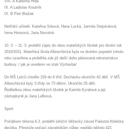
VIII. A Kateřina Hrdá
IX. A Ladislav Koutník
IX. B Petr Blažek
Netřídní učitelé: Kateřina Srbová, Hana Lucká, Jarmila Stejskalová,
Irena Honsová, Jana Novotná
10. 3. – 11. 3. proběhl zápis do obou mateřských školek pro školní rok
2010/2011. Mateřská škola Albrechtická byla ve druhém popoletí tohoto
roku uzavřena a proběhla zde již delší dobu plánovaná rekonstrukce
budovy. / jak je uvedeno ve stati Výstavba/
Do MŠ Letců chodilo 159 do 6 tříd. Docházku ukončilo 42 dětí. V MŠ
Albrechtická byly 3 třídy se 73 dětmi. Ukončilo 25 dětí.
Ředitelkou obou mateřských školek je Kamila Kyralová a její
zástupkyně je Jana Lafková.
Sport
Počátkem března 6.3. proběhl silniční běžecký závod Palestra Kbelská
desítka. Přestože počasí závodníkům vůbec nepřálo běželo 421