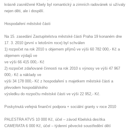
krásně zasněžené Kbely byl romantický a zimních radovánek si užívaly
nejen děti, ale i dospělí.
Hospodaření městské části
Na 15. zasedání Zastupitelstva městské části Praha 19 konaném dne
17. 3. 2010 (první v letošním roce) byl schválen
1) rozpočet na rok 2010 s objemem příjmů ve výši 60 782 000,- Kč a
objemem výdajů ve
ve výši 66 415 000,- Kč
2) rozpočet zdaňované činnosti na rok 2010 s výnosy ve výši 47 967
000,- Kč a náklady ve
výši 34 178 000,- Kč z hospodaření s majetkem městské části a
převodem hospodářského
výsledku do rozpočtu městské části ve výši 22 952,- Kč.
Poskytnutá veřejná finanční podpora + sociální granty v roce 2010
PALESTRA ATVS 10 000 Kč, účel – závod Kbelská desítka
CAMERATA 6 000 Kč, účel – týdenní pěvecké soustředění dětí