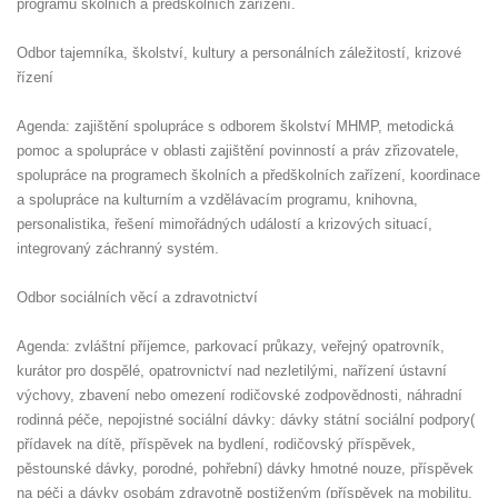
programů školních a předškolních zařízení.
Odbor tajemníka, školství, kultury a personálních záležitostí, krizové
řízení
Agenda: zajištění spolupráce s odborem školství MHMP, metodická
pomoc a spolupráce v oblasti zajištění povinností a práv zřizovatele,
spolupráce na programech školních a předškolních zařízení, koordinace
a spolupráce na kulturním a vzdělávacím programu, knihovna,
personalistika, řešení mimořádných událostí a krizových situací,
integrovaný záchranný systém.
Odbor sociálních věcí a zdravotnictví
Agenda: zvláštní příjemce, parkovací průkazy, veřejný opatrovník,
kurátor pro dospělé, opatrovnictví nad nezletilými, nařízení ústavní
výchovy, zbavení nebo omezení rodičovské zodpovědnosti, náhradní
rodinná péče, nepojistné sociální dávky: dávky státní sociální podpory(
přídavek na dítě, příspěvek na bydlení, rodičovský příspěvek,
pěstounské dávky, porodné, pohřební) dávky hmotné nouze, příspěvek
na péči a dávky osobám zdravotně postiženým (příspěvek na mobilitu,