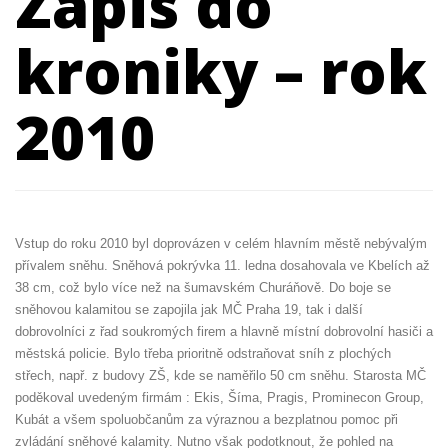
Zápis do
kroniky – rok
2010
Vstup do roku 2010 byl doprovázen v celém hlavním městě nebývalým
přívalem sněhu. Sněhová pokrývka 11. ledna dosahovala ve Kbelích až
38 cm, což bylo více než na šumavském Churáňově. Do boje se
sněhovou kalamitou se zapojila jak MČ Praha 19, tak i další
dobrovolníci z řad soukromých firem a hlavně místní dobrovolní hasiči a
městská policie. Bylo třeba prioritně odstraňovat sníh z plochých
střech, např. z budovy ZŠ, kde se naměřilo 50 cm sněhu. Starosta MČ
poděkoval uvedeným firmám : Ekis, Šíma, Pragis, Prominecon Group,
Kubát a všem spoluobčanům za výraznou a bezplatnou pomoc při
zvládání sněhové kalamity. Nutno však podotknout, že pohled na