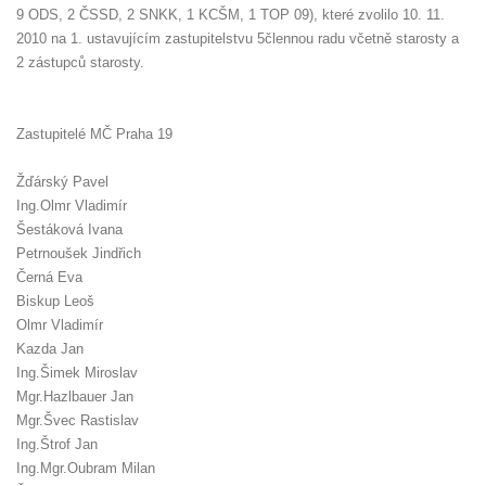
9 ODS, 2 ČSSD, 2 SNKK, 1 KCŠM, 1 TOP 09), které zvolilo 10. 11.
2010 na 1. ustavujícím zastupitelstvu 5člennou radu včetně starosty a
2 zástupců starosty.
Zastupitelé MČ Praha 19
Žďárský Pavel
Ing.Olmr Vladimír
Šestáková Ivana
Petrnoušek Jindřich
Černá Eva
Biskup Leoš
Olmr Vladimír
Kazda Jan
Ing.Šimek Miroslav
Mgr.Hazlbauer Jan
Mgr.Švec Rastislav
Ing.Štrof Jan
Ing.Mgr.Oubram Milan