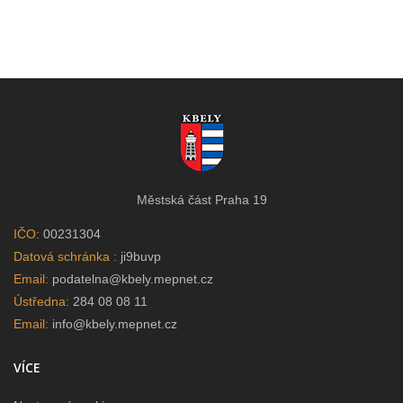
Městská část Praha 19
IČO:
00231304
Datová schránka :
ji9buvp
Email:
podatelna@kbely.mepnet.cz
Ústředna:
284 08 08 11
Email:
info@kbely.mepnet.cz
VÍCE