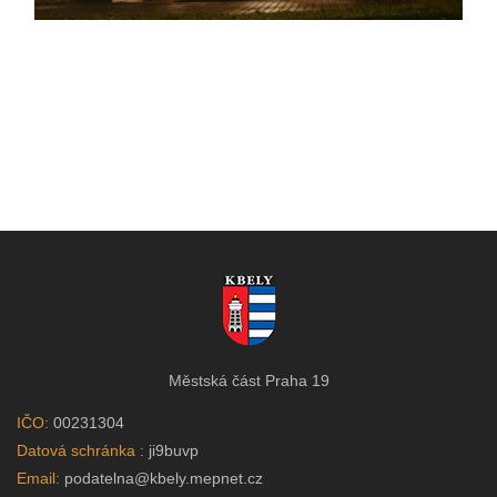
Městská část Praha 19
IČO:
00231304
Datová schránka :
ji9buvp
Email:
podatelna@kbely.mepnet.cz