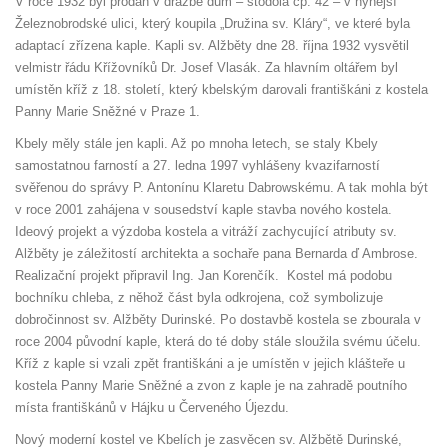
V roce 1932 byl prodán v dražbě dům – stodola čp. 42 – v nynější
Železnobrodské ulici, který koupila „Družina sv. Kláry“, ve které byla
adaptací zřízena kaple. Kapli sv. Alžběty dne 28. října 1932 vysvětil
velmistr řádu Křížovníků Dr. Josef Vlasák. Za hlavním oltářem byl
umístěn kříž z 18. století, který kbelským darovali františkáni z kostela
Panny Marie Sněžné v Praze 1.
Kbely měly stále jen kapli. Až po mnoha letech, se staly Kbely
samostatnou farností a 27. ledna 1997 vyhlášeny kvazifarností
svěřenou do správy P. Antonínu Klaretu Dabrowskému. A tak mohla být
v roce 2001 zahájena v sousedství kaple stavba nového kostela.
Ideový projekt a výzdoba kostela a vitráží zachycující atributy sv.
Alžběty je záležitostí architekta a sochaře pana Bernarda ď Ambrose.
Realizační projekt připravil Ing. Jan Korenčík. Kostel má podobu
bochníku chleba, z něhož část byla odkrojena, což symbolizuje
dobročinnost sv. Alžběty Durinské. Po dostavbě kostela se zbourala v
roce 2004 původní kaple, která do té doby stále sloužila svému účelu.
Kříž z kaple si vzali zpět františkáni a je umístěn v jejich klášteře u
kostela Panny Marie Sněžné a zvon z kaple je na zahradě poutního
místa františkánů v Hájku u Červeného Újezdu.
Nový moderní kostel ve Kbelích je zasvěcen sv. Alžbětě Durinské,