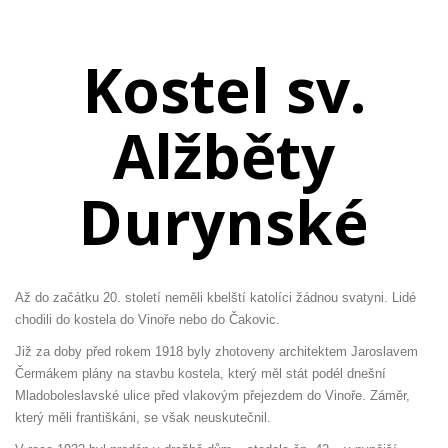
Kostel sv.
Alžběty
Durynské
Až do začátku 20. století neměli kbelští katolíci žádnou svatyni. Lidé
chodili do kostela do Vinoře nebo do Čakovic.
Již za doby před rokem 1918 byly zhotoveny architektem Jaroslavem
Čermákem plány na stavbu kostela, který měl stát podél dnešní
Mladoboleslavské ulice před vlakovým přejezdem do Vinoře. Záměr,
který měli františkáni, se však neuskutečnil.