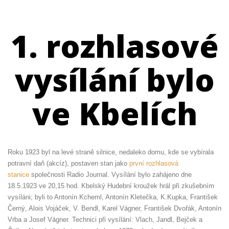
1. rozhlasové
vysílání bylo
ve Kbelích
Roku 1923 byl na levé straně silnice, nedaleko domu, kde se vybírala
potravní daň (akcíz), postaven stan jako
první rozhlasová
stanice
společnosti Radio Journal. Vysílání bylo zahájeno dne
18.5.1923 ve 20,15 hod. Kbelský Hudební kroužek hrál při zkušebním
vysíláni; byli to Antonín Kcheml, Antonín Kletečka, K.Kupka, František
Černý, Alois Vojáček, V. Bendl, Karel Vágner, František Dvořák, Antonín
Vrba a Josef Vágner. Technici při vysílání: Vlach, Jandl, Bejček a