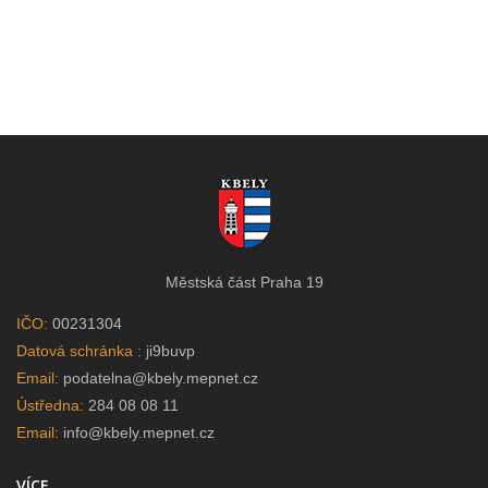
Městská část Praha 19
IČO:
00231304
Datová schránka :
ji9buvp
Email:
podatelna@kbely.mepnet.cz
Ústředna:
284 08 08 11
Email:
info@kbely.mepnet.cz
VÍCE