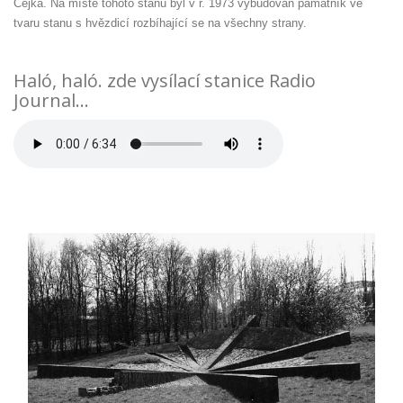
Čejka. Na místě tohoto stanu byl v r. 1973 vybudován památník ve
tvaru stanu s hvězdicí rozbíhající se na všechny strany.
Haló, haló. zde vysílací stanice Radio
Journal…