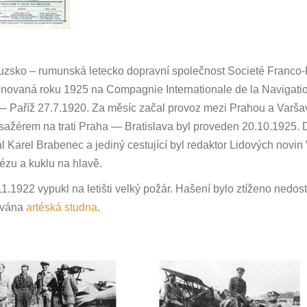
uzsko – rumunská letecko dopravní společnost Societé Franco
novaná roku 1925 na Compagnie Internationale de la Navigatio
 Paříž 27.7.1920. Za měsíc začal provoz mezi Prahou a Varšav
asažérem na trati Praha — Bratislava byl proveden 20.10.1925.
al Karel Brabenec a jediný cestující byl redaktor Lidových nov
zu a kuklu na hlavě.
1.1922 vypukl na letišti velký požár. Hašení bylo ztíženo nedos
ována
artéská studna
.