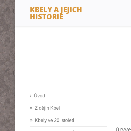
KBELY A JEJICH
HISTORIE
Úvod
Z dějin Kbel
Kbely ve 20. století
úryve