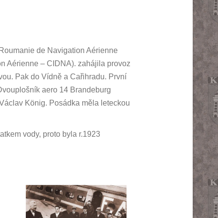
-Roumanie de Navigation Aérienne
n Aérienne – CIDNA). zahájila provoz
ou. Pak do Vídně a Cařihradu. První
 Dvouplošník aero 14 Brandeburg
in Václav König. Posádka měla leteckou
tatkem vody, proto byla r.1923