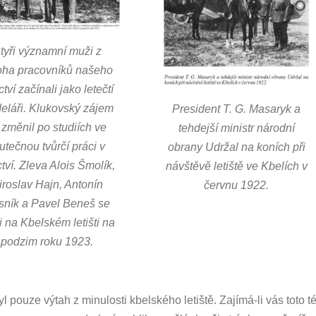
tyři významní muži z
ha pracovníků našeho
ctví začínali jako letečtí
eláři. Klukovský zájem
President T. G. Masaryk a
 změnil po studiích ve
tehdejší ministr národní
utečnou tvůrčí práci v
obrany Udržal na koních při
ctví. Zleva Alois Šmolík,
návštěvě letiště ve Kbelích v
iroslav Hajn, Antonín
červnu 1922.
ník a Pavel Beneš se
i na Kbelském letišti na
podzim roku 1923.
yl pouze výtah z minulosti kbelského letiště. Zajímá-li vás toto 