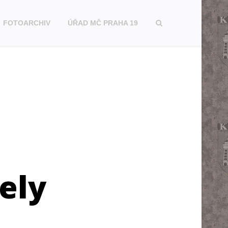
FOTOARCHIV
ÚŘAD MČ PRAHA 19
ely