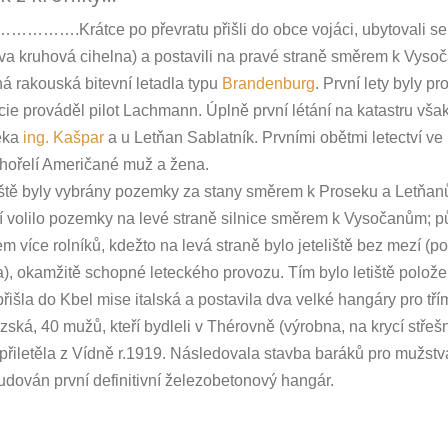
….Krátce po převratu přišli do obce vojáci, ubytovali se v
a kruhová cihelna) a postavili na pravé straně směrem k Vysoča
á rakouská bitevní letadla typu
Brandenburg
. První lety byly 
ie prováděl pilot Lachmann. Úplně první létání na katastru vša
eka
ing. Kašpar
a u Letňan Sablatník. Prvními obětmi letectví ve
hořelí Američané muž a žena.
iště byly vybrány pozemky za stany směrem k Proseku a Letňan
 volilo pozemky na levé straně silnice směrem k Vysočanům; 
m více rolníků, kdežto na levá straně bylo jeteliště bez mezí (p
), okamžitě schopné leteckého provozu. Tím bylo letiště polože
přišla do Kbel mise italská a postavila dva velké hangáry pro tř
zská, 40 mužů, kteří bydleli v Thérovně (výrobna, na krycí střeš
 přiletěla z Vídně r.1919. Následovala stavba baráků pro mužstv
udován první definitivní železobetonový hangár.