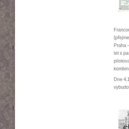
Franco
(přejme
Praha —
let s p
pilotov
kombiné
Dne 4.1
vybud