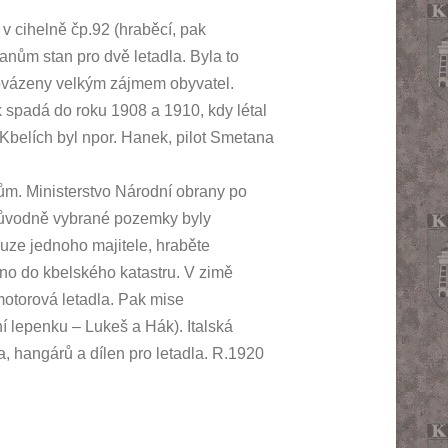
 cihelně čp.92 (hraběcí, pak
nům stan pro dvě letadla. Byla to
provázeny velkým zájmem obyvatel.
k spadá do roku 1908 a 1910, kdy létal
 Kbelích byl npor. Hanek, pilot Smetana
ům. Ministerstvo Národní obrany po
původně vybrané pozemky byly
ouze jednoho majitele, hraběte
no do kbelského katastru. V zimě
ímotorová letadla. Pak mise
ní lepenku – Lukeš a Hák). Italská
a, hangárů a dílen pro letadla. R.1920