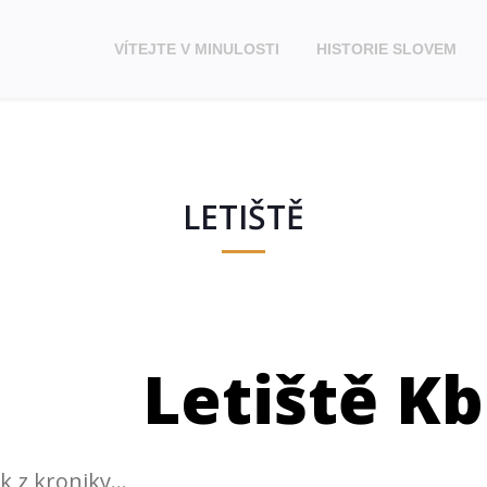
VÍTEJTE V MINULOSTI
HISTORIE SLOVEM
LETIŠTĚ
Letiště Kb
k z kroniky…