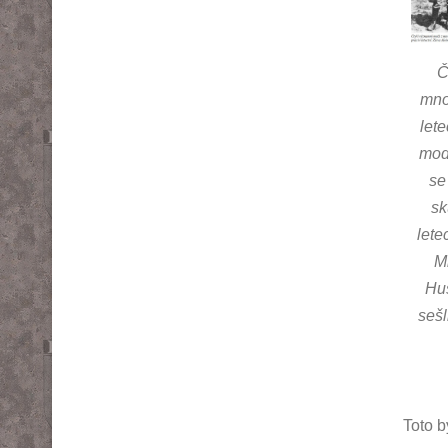
Č
mno
lete
mod
se
sk
lete
M
Hus
sešl
Toto b