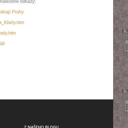
e nalezené odkazy:
okraji Prahy
ha_Kbely.htm
bely.htm
ště
Z NAŠEHO BLOGU