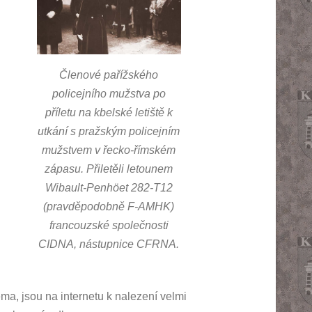
Členové pařížského
policejního mužstva po
příletu na kbelské letiště k
utkání s pražským policejním
mužstvem v řecko-římském
zápasu. Přiletěli letounem
Wibault-Penhöet 282-T12
(pravděpodobně F-AMHK)
francouzské společnosti
CIDNA, nástupnice CFRNA.
téma, jsou na internetu k nalezení velmi