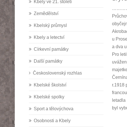
Kbely ve 21. století
…………………
Zemědělství
Průchov
obyčejn
Kbelský průmysl
Akrobac
Kbely a letectví
u Pros
a dva u
Církevní památky
Pro let
Další památky
uvážení
majetke
Československý rozhlas
Černína
Kbelské školství
r.1918 
francou
Kbelské spolky
letadla
byl vyb
Sport a tělovýchova
Osobnosti a Kbely