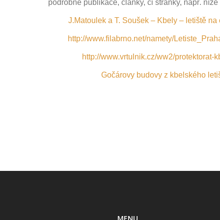
podrobné publikace, články, či stránky, např. níž
J.Matoulek a T. Soušek – Kbely – letiště na 
http://www.filabrno.net/namety/Letiste_Pra
http://www.vrtulnik.cz/ww2/protektorat-k
Gočárovy budovy z kbelského leti
MENU