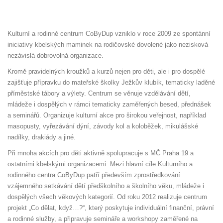
Kulturní a rodinné centrum CoByDup vzniklo v roce 2009 ze spontánní
iniciativy kbelských maminek na rodičovské dovolené jako nezisková
nezávislá dobrovolná organizace.
Kromě pravidelných kroužků a kurzů nejen pro děti, ale i pro dospělé
zajišťuje přípravku do mateřské školky Ježkův klubík, tematicky laděné
příměstské tábory a výlety. Centrum se věnuje vzdělávání dětí,
mládeže i dospělých v rámci tematicky zaměřených besed, přednášek
a seminářů. Organizuje kulturní akce pro širokou veřejnost, například
masopusty, vyřezávání dýní, závody kol a koloběžek, mikulášské
nadílky, drakiády a jiné.
Při mnoha akcích pro děti aktivně spolupracuje s MČ Praha 19 a
ostatními kbelskými organizacemi. Mezi hlavní cíle Kulturního a
rodinného centra CoByDup patří především zprostředkování
vzájemného setkávání dětí předškolního a školního věku, mládeže i
dospělých všech věkových kategorií. Od roku 2012 realizuje centrum
projekt „Co dělat, když…?“, který poskytuje individuální finanční, právní
a rodinné služby, a připravuje semináře a workshopy zaměřené na