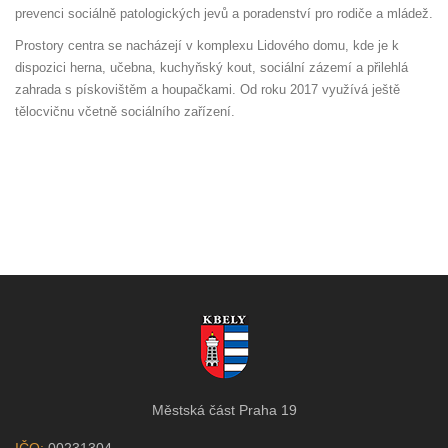
prevenci sociálně patologických jevů a poradenství pro rodiče a mládež.
Prostory centra se nacházejí v komplexu Lidového domu, kde je k
dispozici herna, učebna, kuchyňský kout, sociální zázemí a přilehlá
zahrada s pískovištěm a houpačkami. Od roku 2017 využívá ještě
tělocvičnu včetně sociálního zařízení.
Městská část Praha 19