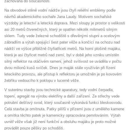
zachována do současnosti.
Na obvodové stěně vodní nádrže jsou čtyři reliéfní emblémy podle
návrhů akademického sochaře Jana Laudy. Motivem sochařské
výzdoby je letectví a letecká doprava. Mezi sloupy je prostor o velikosti
asi 20 metrů čtverečných, který je opatřen několik milimetrů silným
sklem. Tudy vede železné schodiště s dřevěnými stupni a ocelovým
zábradlím a výtah spojující šest pater věže a končící na ochozu nad
nádrží ve výšce přibližně čtyřiatřiceti metrů. Na horní plošině majáku,
která je asi čtyřicet metrů nad zemí, byl v době jeho vzniku umístěn
silný reflektor na otáčivém rameni, jehož svítivost se uváděla v počtu
dvou milionů kusů svíček. Dnes je maják stále využíván při řízení
leteckého provozu, ale přístup k reflektoru je umožněn je po kovovém
žebříku vedoucího k poklopu v lucerně věže.
V suterénu stavby jsou technické aparatury, tedy vodní čerpadla,
topení, agregát na výrobu elektřiny a další zařízení. Ze střechy vede
potrubní dešťový svod, který současně vykonává funkci bleskosvodu.
Celá stavba je omítnuta. Patky pilířů v přízemí jsou z umělého kamene
a omítka těchto patek je kamenicky opracována pemrlováním. Výtah
uvnitř věže však již není funkční a obsluhu majáku je proto možné
provádět pouze pěšky po schodišti.