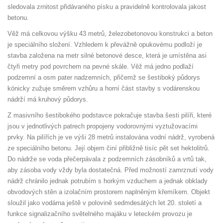
sledovala zrnitost přidávaného písku a pravidelně kontrolovala jakost
betonu.
Věž má celkovou výšku 43 metrů, železobetonovou konstrukci a beton
je speciálního složení. Vzhledem k převážně opukovému podloží je
stavba založena na metr silné betonové desce, která je umístěna asi
čtyři metry pod povrchem na pevné skále. Věž má jedno podlaží
podzemní a osm pater nadzemních, přičemž se šestiboký půdorys
kónicky zužuje směrem vzhůru a horní část stavby s vodárenskou
nádrží má kruhový půdorys.
Z masivního šestibokého podstavce pokračuje stavba šesti pilíři, které
jsou v jednotlivých patrech propojeny vodorovnými vyztužovacími
prvky. Na pilířích je ve výši 28 metrů instalována vodní nádrž, vyrobená
ze speciálního betonu. Její objem činí přibližně tisíc pět set hektolitrů.
Do nádrže se voda přečerpávala z podzemních zásobníků a vrtů tak,
aby zásoba vody vždy byla dostatečná. Před možností zamrznutí vody
nádrž chránilo jednak potrubím s horkým vzduchem a jednak obklady
obvodových stěn a izolačním prostorem naplněným křemíkem. Objekt
sloužil jako vodárna ještě v polovině sedmdesátých let 20. století a
funkce signalizačního světelného majáku v leteckém provozu je