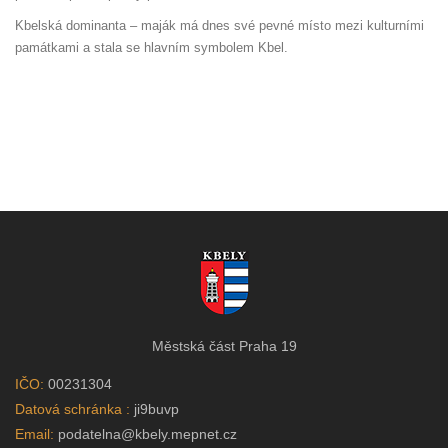
Kbelská dominanta – maják má dnes své pevné místo mezi kulturními
památkami a stala se hlavním symbolem Kbel.
Městská část Praha 19
IČO:
00231304
Datová schránka :
ji9buvp
Email:
podatelna@kbely.mepnet.cz