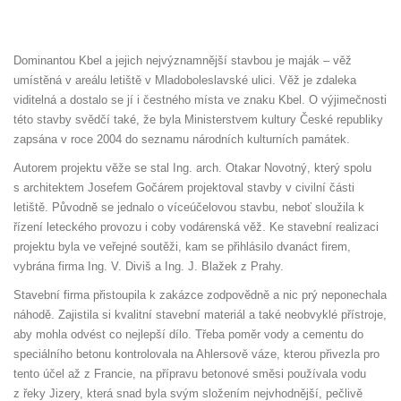
Dominantou Kbel a jejich nejvýznamnější stavbou je maják – věž
umístěná v areálu letiště v Mladoboleslavské ulici. Věž je zdaleka
viditelná a dostalo se jí i čestného místa ve znaku Kbel. O výjimečnosti
této stavby svědčí také, že byla Ministerstvem kultury České republiky
zapsána v roce 2004 do seznamu národních kulturních památek.
Autorem projektu věže se stal Ing. arch. Otakar Novotný, který spolu
s architektem Josefem Gočárem projektoval stavby v civilní části
letiště. Původně se jednalo o víceúčelovou stavbu, neboť sloužila k
řízení leteckého provozu i coby vodárenská věž. Ke stavební realizaci
projektu byla ve veřejné soutěži, kam se přihlásilo dvanáct firem,
vybrána firma Ing. V. Diviš a Ing. J. Blažek z Prahy.
Stavební firma přistoupila k zakázce zodpovědně a nic prý neponechala
náhodě. Zajistila si kvalitní stavební materiál a také neobvyklé přístroje,
aby mohla odvést co nejlepší dílo. Třeba poměr vody a cementu do
speciálního betonu kontrolovala na Ahlersově váze, kterou přivezla pro
tento účel až z Francie, na přípravu betonové směsi používala vodu
z řeky Jizery, která snad byla svým složením nejvhodnější, pečlivě