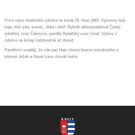
První výlov kbelského rybníka se konal 29. října 1983. Vyloveny byly
kapr, bílá ryba, sumec, štika i úhoř. Rybník obhospodařoval Český
rybářský svaz Čakovice, později Rybářský svaz Vinoř. Výlovy v
rybníce se konají každoročně až dosud.
Pamětníci uvádějí, že zde pan Hajn choval bource morušového a
pánové Ježek a Havel zase chovali nutrie.