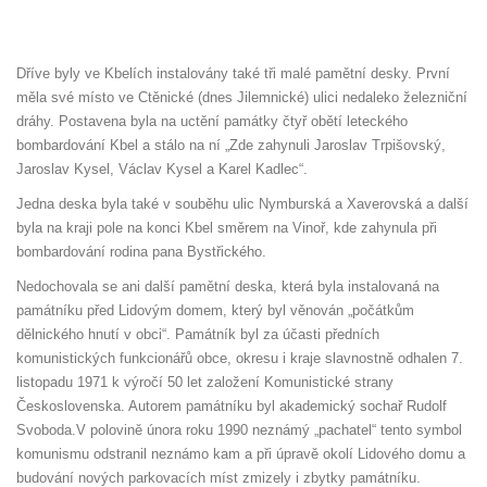
Dříve byly ve Kbelích instalovány také tři malé pamětní desky. První
měla své místo ve Ctěnické (dnes Jilemnické) ulici nedaleko železniční
dráhy. Postavena byla na uctění památky čtyř obětí leteckého
bombardování Kbel a stálo na ní „Zde zahynuli Jaroslav Trpišovský,
Jaroslav Kysel, Václav Kysel a Karel Kadlec“.
Jedna deska byla také v souběhu ulic Nymburská a Xaverovská a další
byla na kraji pole na konci Kbel směrem na Vinoř, kde zahynula při
bombardování rodina pana Bystřického.
Nedochovala se ani další pamětní deska, která byla instalovaná na
památníku před Lidovým domem, který byl věnován „počátkům
dělnického hnutí v obci“. Památník byl za účasti předních
komunistických funkcionářů obce, okresu i kraje slavnostně odhalen 7.
listopadu 1971 k výročí 50 let založení Komunistické strany
Československa. Autorem památníku byl akademický sochař Rudolf
Svoboda.V polovině února roku 1990 neznámý „pachatel“ tento symbol
komunismu odstranil neznámo kam a při úpravě okolí Lidového domu a
budování nových parkovacích míst zmizely i zbytky památníku.