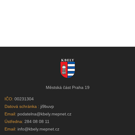
Městská část Praha 19
IČO:
00231304
Datová schránka :
ji9buvp
Email:
podatelna@kbely.mepnet.cz
Ústředna:
284 08 08 11
Email:
info@kbely.mepnet.cz