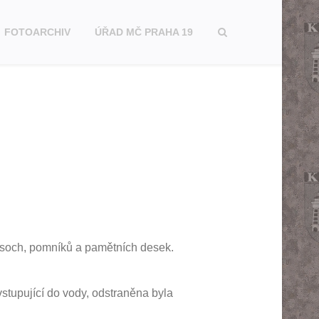
FOTOARCHIV
ÚŘAD MČ PRAHA 19
k soch, pomníků a pamětních desek.
tupující do vody, odstraněna byla