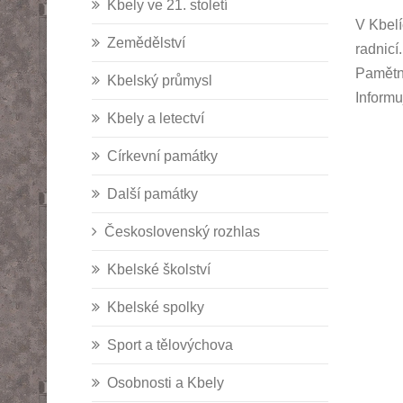
Kbely ve 21. století
V Kbelí
Zemědělství
radnicí
Pamětní
Kbelský průmysl
Informu
Kbely a letectví
Církevní památky
Další památky
Československý rozhlas
Kbelské školství
Kbelské spolky
Sport a tělovýchova
Osobnosti a Kbely