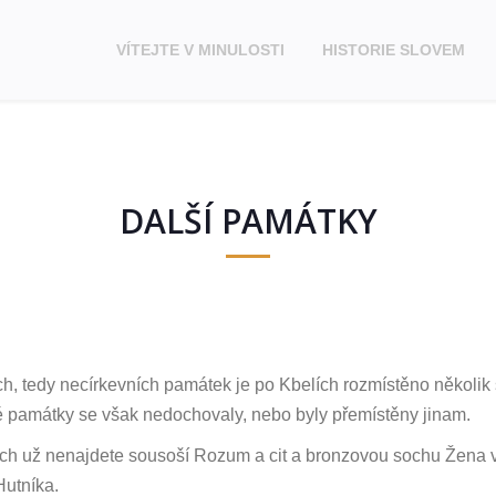
VÍTEJTE V MINULOSTI
HISTORIE SLOVEM
DALŠÍ PAMÁTKY
ch, tedy necírkevních památek je po Kbelích rozmístěno několi
 památky se však nedochovaly, nebo byly přemístěny jinam.
ch už nenajdete sousoší Rozum a cit a bronzovou sochu Žena vs
utníka.