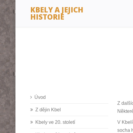
KBELY A JEJICH
HISTORIE
Úvod
Z další
Z dějin Kbel
Některé
Kbely ve 20. století
V Kbelí
socha H