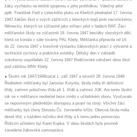
žáky vycházku na letiště spojenou s jeho prohlídkou. Válečný pilot
pplk. František Feitl z Leteckého pluku ve Kbelích přednášel 17. června
1947 žákům škol o svých zážitcích z leteckých bojů proti nacistickému
Německu, kterých se zúčastnil jako stíhací pilot v řadách RAF. Žáci
měšťanské školy se zúčastnili 19. června 1947 besídky slezských dětí,
která se konala v sále továrny PAL Kbely. Měšťanka připravila od 14.
do 22. června 1947 v kreslírně výstavku žákovských prací z výtvarné a
technické výchovy a praktické estetiky. Dětský den v zahradě
sokolovny uspořádalo 22. června 1947 Rodičovské sdružení obou škol
pod záštitou MNV Kbely.
● Školní rok 1947/1948začal 1. září 1947 a skončil 28. června 1948.
Ředitelem měšťanky byl Jaroslav Korynta, škola měla tři definitivní
třídy, zatímní pobočnou třídu při 1. třídě a zatímní JUK. Ani tento školní
rok se v měšťance neobešel beze změn v učitelském sboru. Vyučovalo
se nepovinným předmětům těsnopisu a psaní na stroji. Všichni žáci
měšťanky byli členy Dorostu Čs. červeného kříže. Obecná škola měla
deset tříd, v každém ročníku dvě třídy a k tomu jednu pomocnou.
Řídícím učitelem byl Karel Kupka. V obou školách byla povinně
zavedena žákovská samospráva.