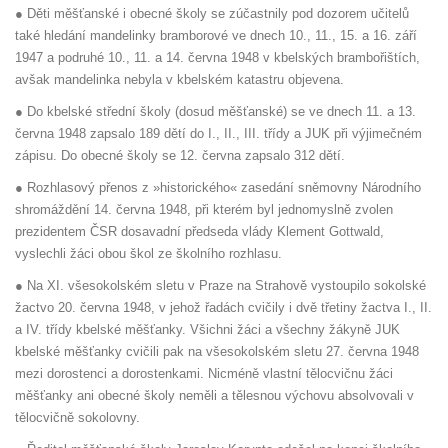
● Děti měšťanské i obecné školy se zúčastnily pod dozorem učitelů
také hledání mandelinky bramborové ve dnech 10., 11., 15. a 16. září
1947 a podruhé 10., 11. a 14. června 1948 v kbelských brambořištích,
avšak mandelinka nebyla v kbelském katastru objevena.
● Do kbelské střední školy (dosud měšťanské) se ve dnech 11. a 13.
června 1948 zapsalo 189 dětí do I., II., III. třídy a JUK při výjimečném
zápisu. Do obecné školy se 12. června zapsalo 312 dětí.
● Rozhlasový přenos z »historického« zasedání sněmovny Národního
shromáždění 14. června 1948, při kterém byl jednomyslně zvolen
prezidentem ČSR dosavadní předseda vlády Klement Gottwald,
vyslechli žáci obou škol ze školního rozhlasu.
● Na XI. všesokolském sletu v Praze na Strahově vystoupilo sokolské
žactvo 20. června 1948, v jehož řadách cvičily i dvě třetiny žactva I., II.
a IV. třídy kbelské měšťanky. Všichni žáci a všechny žákyně JUK
kbelské měšťanky cvičili pak na všesokolském sletu 27. června 1948
mezi dorostenci a dorostenkami. Nicméně vlastní tělocvičnu žáci
měšťanky ani obecné školy neměli a tělesnou výchovu absolvovali v
tělocvičně sokolovny.