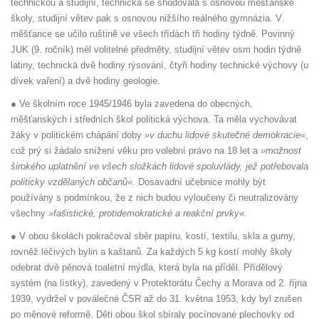
technickou a studijní, technická se shodovala s osnovou měšťanské
školy, studijní větev pak s osnovou nižšího reálného gymnázia. V
měšťance se učilo ruštině ve všech třídách tři hodiny týdně. Povinný
JUK (9. ročník) měl volitelné předměty, studijní větev osm hodin týdně
latiny, technická dvě hodiny rýsování, čtyři hodiny technické výchovy (u
dívek vaření) a dvě hodiny geologie.
● Ve školním roce 1945/1946 byla zavedena do obecných,
měšťanských i středních škol politická výchova. Ta měla vychovávat
žáky v politickém chápání doby
»v duchu lidové skutečné demokracie«
,
což prý si žádalo snížení věku pro volební právo na 18 let a
»možnost
širokého uplatnění ve všech složkách lidové spoluvlády, jež potřebovala
politicky vzdělaných občanů«.
Dosavadní učebnice mohly být
používány s podmínkou, že z nich budou vyloučeny či neutralizovány
všechny
»fašistické, protidemokratické a reakční prvky«.
● V obou školách pokračoval sběr papíru, kostí, textilu, skla a gumy,
rovněž léčivých bylin a kaštanů. Za každých 5 kg kostí mohly školy
odebrat dvě pěnová toaletní mýdla, která byla na příděl. Přídělový
systém (na lístky), zavedený v Protektorátu Čechy a Morava od 2. října
1939, vydržel v poválečné ČSR až do 31. května 1953, kdy byl zrušen
po měnové reformě. Děti obou škol sbíraly pocínované plechovky od