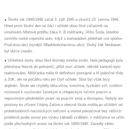
● Školní rok 1945/1946 začal 3. září 1945 a skončil 23. června 1946.
Hned první školní den se žáci i učitelé obou škol zúčastnili na
vinořském hřbitově pohřbu žáka II. B měšťanky Jiřího Šrola, kterého
usmrtilo ruské vojenské auto, když s kamarádem přebíhali »ze sportu«
Pražskou ulici (nynější Mladoboleslavskou ulici). Druhý žák Neubauer
byl těžce zraněn.
● Učitelské sbory obou škol doznaly mnoha změn, řada pedagogů byla
přeložena hlavně do pohraničí, přišli noví učitelé, několik kantorů bylo
reaktivováno. Měšťanka měla tři definitivní postupné a tři pobočné třídy
a JUK, ale na počátku roku jen čtyři učitele. Sbor byl však brzy
doplněn. Škole ale chyběly tělocvična, kreslírna, fyzikální síň, zvláštní
místnosti k vyučování ženským a chlapeckým ručním pracím a
nepovinným předmětům psaní na psacím stroji a těsnopisu. Nebyly ani
prostory ke zřízení čítárny.Zatímco obecná škola mohla po očištění od
protektorátních nacistických nařízení a metod pokračovat bez větších
problémů podle osnov pro výuku základů vzdělání, v měšťance se učilo
podle přechodných osnov na školní rok 1945/1946. Zavedly větev