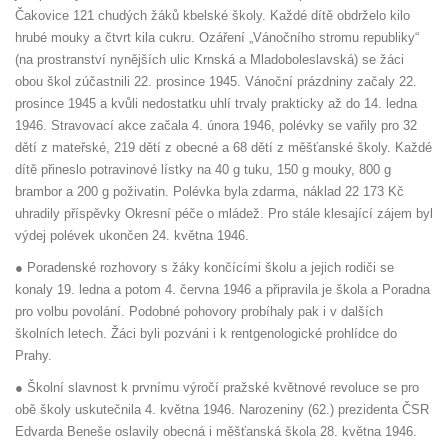
Čakovice 121 chudých žáků kbelské školy. Každé dítě obdrželo kilo
hrubé mouky a čtvrt kila cukru. Ozáření „Vánočního stromu republiky“
(na prostranství nynějších ulic Krnská a Mladoboleslavská) se žáci
obou škol zúčastnili 22. prosince 1945. Vánoční prázdniny začaly 22.
prosince 1945 a kvůli nedostatku uhlí trvaly prakticky až do 14. ledna
1946. Stravovací akce začala 4. února 1946, polévky se vařily pro 32
dětí z mateřské, 219 dětí z obecné a 68 dětí z měšťanské školy. Každé
dítě přineslo potravinové lístky na 40 g tuku, 150 g mouky, 800 g
brambor a 200 g poživatin. Polévka byla zdarma, náklad 22 173 Kč
uhradily příspěvky Okresní péče o mládež. Pro stále klesající zájem byl
výdej polévek ukončen 24. května 1946.
● Poradenské rozhovory s žáky končícími školu a jejich rodiči se
konaly 19. ledna a potom 4. června 1946 a připravila je škola a Poradna
pro volbu povolání. Podobné pohovory probíhaly pak i v dalších
školních letech. Žáci byli pozváni i k rentgenologické prohlídce do
Prahy.
● Školní slavnost k prvnímu výročí pražské květnové revoluce se pro
obě školy uskutečnila 4. května 1946. Narozeniny (62.) prezidenta ČSR
Edvarda Beneše oslavily obecná i měšťanská škola 28. května 1946.