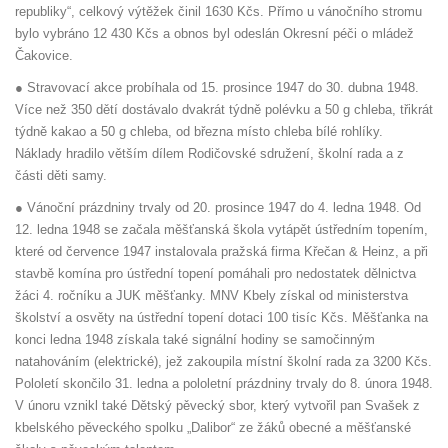
republiky“, celkový výtěžek činil 1630 Kčs. Přímo u vánočního stromu
bylo vybráno 12 430 Kčs a obnos byl odeslán Okresní péči o mládež
Čakovice.
● Stravovací akce probíhala od 15. prosince 1947 do 30. dubna 1948.
Více než 350 dětí dostávalo dvakrát týdně polévku a 50 g chleba, třikrát
týdně kakao a 50 g chleba, od března místo chleba bílé rohlíky.
Náklady hradilo větším dílem Rodičovské sdružení, školní rada a z
části děti samy.
● Vánoční prázdniny trvaly od 20. prosince 1947 do 4. ledna 1948. Od
12. ledna 1948 se začala měšťanská škola vytápět ústředním topením,
které od července 1947 instalovala pražská firma Křečan & Heinz, a při
stavbě komína pro ústřední topení pomáhali pro nedostatek dělnictva
žáci 4. ročníku a JUK měšťanky. MNV Kbely získal od ministerstva
školství a osvěty na ústřední topení dotaci 100 tisíc Kčs. Měšťanka na
konci ledna 1948 získala také signální hodiny se samočinným
natahováním (elektrické), jež zakoupila místní školní rada za 3200 Kčs.
Pololetí skončilo 31. ledna a pololetní prázdniny trvaly do 8. února 1948.
V únoru vznikl také Dětský pěvecký sbor, který vytvořil pan Svašek z
kbelského pěveckého spolku „Dalibor“ ze žáků obecné a měšťanské