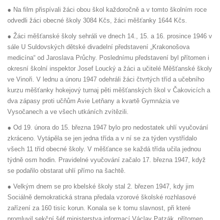
● Na film přispívali žáci obou škol každoročně a v tomto školním roce
odvedli žáci obecné školy 3084 Kčs, žáci měšťanky 1644 Kčs.
● Žáci měšťanské školy sehráli ve dnech 14., 15. a 16. prosince 1946 v
sále U Suldovských dětské divadelní představení „Krakonošova
medicína“ od Jaroslava Průchy. Poslednímu představení byl přítomen i
okresní školní inspektor Josef Loucký a žáci a učitelé Měšťanské školy
ve Vinoři. V lednu a únoru 1947 odehráli žáci čtvrtých tříd a učebního
kurzu měšťanky hokejový turnaj pěti měšťanských škol v Čakovicích a
dva zápasy proti učňům Avie Letňany a kvartě Gymnázia ve
Vysočanech a ve všech utkáních zvítězili.
● Od 19. února do 15. března 1947 bylo pro nedostatek uhlí vyučování
zkráceno. Vytápěla se jen jedna třída a v ní se za týden vystřídalo
všech 11 tříd obecné školy. V měšťance se každá třída učila jednou
týdně osm hodin. Pravidelné vyučování začalo 17. března 1947, když
se podařilo obstarat uhlí přímo na šachtě.
● Velkým dnem se pro kbelské školy stal 2. březen 1947, kdy jim
Sociálně demokratická strana předala vzorové školské rozhlasové
zařízení za 160 tisíc korun. Konala se k tomu slavnost, při které
promluvil sekční šéf ministerstva informací Václav Patzák, přítomen