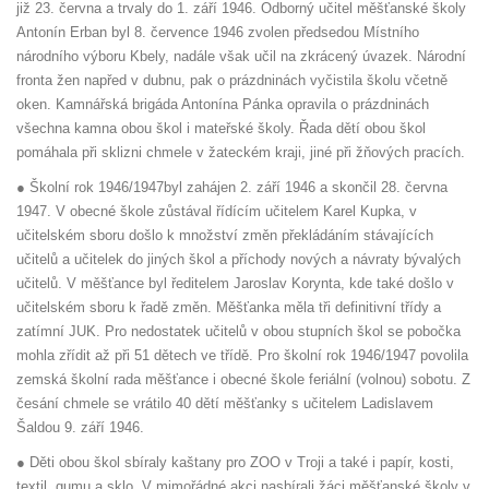
již 23. června a trvaly do 1. září 1946. Odborný učitel měšťanské školy
Antonín Erban byl 8. července 1946 zvolen předsedou Místního
národního výboru Kbely, nadále však učil na zkrácený úvazek. Národní
fronta žen napřed v dubnu, pak o prázdninách vyčistila školu včetně
oken. Kamnářská brigáda Antonína Pánka opravila o prázdninách
všechna kamna obou škol i mateřské školy. Řada dětí obou škol
pomáhala při sklizni chmele v žateckém kraji, jiné při žňových pracích.
● Školní rok 1946/1947byl zahájen 2. září 1946 a skončil 28. června
1947. V obecné škole zůstával řídícím učitelem Karel Kupka, v
učitelském sboru došlo k množství změn překládáním stávajících
učitelů a učitelek do jiných škol a příchody nových a návraty bývalých
učitelů. V měšťance byl ředitelem Jaroslav Korynta, kde také došlo v
učitelském sboru k řadě změn. Měšťanka měla tři definitivní třídy a
zatímní JUK. Pro nedostatek učitelů v obou stupních škol se pobočka
mohla zřídit až při 51 dětech ve třídě. Pro školní rok 1946/1947 povolila
zemská školní rada měšťance i obecné škole feriální (volnou) sobotu. Z
česání chmele se vrátilo 40 dětí měšťanky s učitelem Ladislavem
Šaldou 9. září 1946.
● Děti obou škol sbíraly kaštany pro ZOO v Troji a také i papír, kosti,
textil, gumu a sklo. V mimořádné akci nasbírali žáci měšťanské školy v