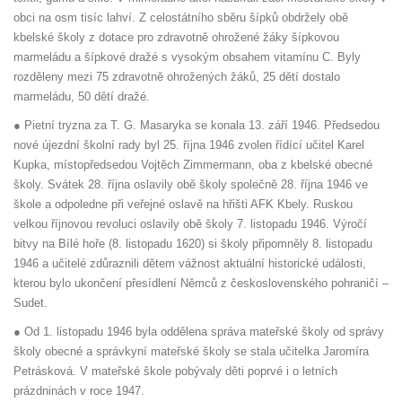
obci na osm tisíc lahví. Z celostátního sběru šípků obdržely obě
kbelské školy z dotace pro zdravotně ohrožené žáky šípkovou
marmeládu a šípkové dražé s vysokým obsahem vitamínu C. Byly
rozděleny mezi 75 zdravotně ohrožených žáků, 25 dětí dostalo
marmeládu, 50 dětí dražé.
● Pietní tryzna za T. G. Masaryka se konala 13. září 1946. Předsedou
nové újezdní školní rady byl 25. října 1946 zvolen řídící učitel Karel
Kupka, místopředsedou Vojtěch Zimmermann, oba z kbelské obecné
školy. Svátek 28. října oslavily obě školy společně 28. října 1946 ve
škole a odpoledne při veřejné oslavě na hřišti AFK Kbely. Ruskou
velkou říjnovou revoluci oslavily obě školy 7. listopadu 1946. Výročí
bitvy na Bílé hoře (8. listopadu 1620) si školy připomněly 8. listopadu
1946 a učitelé zdůraznili dětem vážnost aktuální historické události,
kterou bylo ukončení přesídlení Němců z československého pohraničí –
Sudet.
● Od 1. listopadu 1946 byla oddělena správa mateřské školy od správy
školy obecné a správkyní mateřské školy se stala učitelka Jaromíra
Petrásková. V mateřské škole pobývaly děti poprvé i o letních
prázdninách v roce 1947.