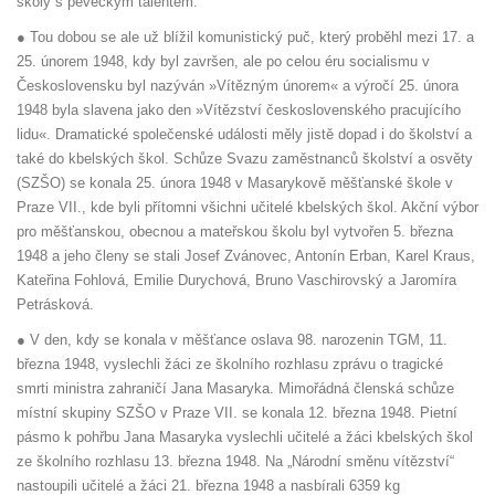
školy s pěveckým talentem.
● Tou dobou se ale už blížil komunistický puč, který proběhl mezi 17. a
25. únorem 1948, kdy byl završen, ale po celou éru socialismu v
Československu byl nazýván »Vítězným únorem« a výročí 25. února
1948 byla slavena jako den »Vítězství československého pracujícího
lidu«. Dramatické společenské události měly jistě dopad i do školství a
také do kbelských škol. Schůze Svazu zaměstnanců školství a osvěty
(SZŠO) se konala 25. února 1948 v Masarykově měšťanské škole v
Praze VII., kde byli přítomni všichni učitelé kbelských škol. Akční výbor
pro měšťanskou, obecnou a mateřskou školu byl vytvořen 5. března
1948 a jeho členy se stali Josef Zvánovec, Antonín Erban, Karel Kraus,
Kateřina Fohlová, Emilie Durychová, Bruno Vaschirovský a Jaromíra
Petrásková.
● V den, kdy se konala v měšťance oslava 98. narozenin TGM, 11.
března 1948, vyslechli žáci ze školního rozhlasu zprávu o tragické
smrti ministra zahraničí Jana Masaryka. Mimořádná členská schůze
místní skupiny SZŠO v Praze VII. se konala 12. března 1948. Pietní
pásmo k pohřbu Jana Masaryka vyslechli učitelé a žáci kbelských škol
ze školního rozhlasu 13. března 1948. Na „Národní směnu vítězství“
nastoupili učitelé a žáci 21. března 1948 a nasbírali 6359 kg