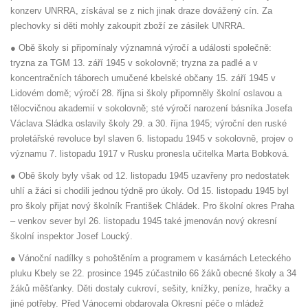
konzerv UNRRA, získával se z nich jinak draze dovážený cín. Za
plechovky si děti mohly zakoupit zboží ze zásilek UNRRA.
● Obě školy si připomínaly významná výročí a události společně:
tryzna za TGM 13. září 1945 v sokolovně; tryzna za padlé a v
koncentračních táborech umučené kbelské občany 15. září 1945 v
Lidovém domě; výročí 28. října si školy připomněly školní oslavou a
tělocvičnou akademií v sokolovně; sté výročí narození básníka Josefa
Václava Sládka oslavily školy 29. a 30. října 1945; výroční den ruské
proletářské revoluce byl slaven 6. listopadu 1945 v sokolovně, projev o
významu 7. listopadu 1917 v Rusku pronesla učitelka Marta Bobková.
● Obě školy byly však od 12. listopadu 1945 uzavřeny pro nedostatek
uhlí a žáci si chodili jednou týdně pro úkoly. Od 15. listopadu 1945 byl
pro školy přijat nový školník František Chládek. Pro školní okres Praha
– venkov sever byl 26. listopadu 1945 také jmenován nový okresní
školní inspektor Josef Loucký.
● Vánoční nadílky s pohoštěním a programem v kasárnách Leteckého
pluku Kbely se 22. prosince 1945 zúčastnilo 66 žáků obecné školy a 34
žáků měšťanky. Děti dostaly cukroví, sešity, knížky, peníze, hračky a
jiné potřeby. Před Vánocemi obdarovala Okresní péče o mládež