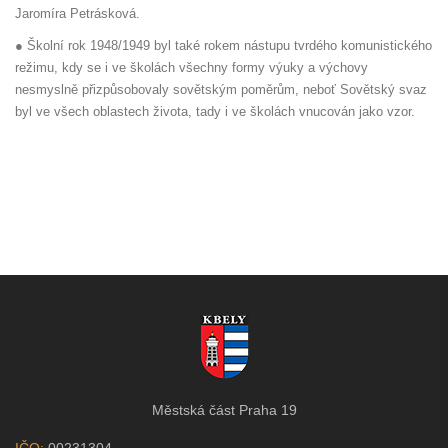
Jaromíra Petrásková.
● Školní rok 1948/1949 byl také rokem nástupu tvrdého komunistického
režimu, kdy se i ve školách všechny formy výuky a výchovy
nesmyslně přizpůsobovaly sovětským poměrům, neboť Sovětský svaz
byl ve všech oblastech života, tady i ve školách vnucován jako vzor.
Městská část Praha 19