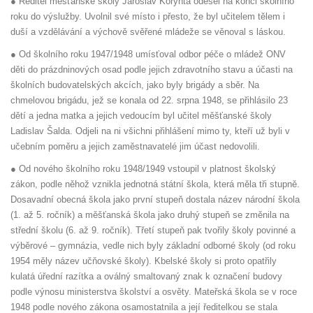
● Ředitel měšťanské školy Jaroslav Korynta odešel na konci školního
roku do výslužby. Uvolnil své místo i přesto, že byl učitelem tělem i
duší a vzdělávání a výchově svěřené mládeže se věnoval s láskou.
● Od školního roku 1947/1948 umísťoval odbor péče o mládež ONV
děti do prázdninových osad podle jejich zdravotního stavu a účasti na
školních budovatelských akcích, jako byly brigády a sběr. Na
chmelovou brigádu, jež se konala od 22. srpna 1948, se přihlásilo 23
dětí a jedna matka a jejich vedoucím byl učitel měšťanské školy
Ladislav Šalda. Odjeli na ni všichni přihlášení mimo ty, kteří už byli v
učebním poměru a jejich zaměstnavatelé jim účast nedovolili.
● Od nového školního roku 1948/1949 vstoupil v platnost školský
zákon, podle něhož vznikla jednotná státní škola, která měla tři stupně.
Dosavadní obecná škola jako první stupeň dostala název národní škola
(1. až 5. ročník) a měšťanská škola jako druhý stupeň se změnila na
střední školu (6. až 9. ročník). Třetí stupeň pak tvořily školy povinné a
výběrové – gymnázia, vedle nich byly základní odborné školy (od roku
1954 měly název učňovské školy). Kbelské školy si proto opatřily
kulatá úřední razítka a oválný smaltovaný znak k označení budovy
podle výnosu ministerstva školství a osvěty. Mateřská škola se v roce
1948 podle nového zákona osamostatnila a její ředitelkou se stala