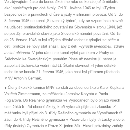
Ve zbývajícím čase do konce školního roku se konalo ještě několik
akcí společných pro obě školy. Od 31. května 1946 to byl »Týden
bezpečnosti« o pravidlech chůze a jízdy v silničním provozu. Od 3. do
8. června 1946 se konal „Slovenský týden“, kdy se vzpomínalo hlavně
na události protinacistického povstání na Slovensku v srpnu 1944, jež
se později pravidelně slavilo jako Slovenské národní povstání. Od 15.
do 23. června 1946 to byl »Týden dětské radosti« týkající se péče o
děti, protože se nový stát snažil, aby z dětí
»vyrostli uvědomělí, zdraví
a silní občané«
. V jeho rámci se konal výlet parníkem z Prahy do
Štěchovic ke Svatojánským proudům (dnes už neexistují, neboť je
zatopila štěchovická vodní nádrž). Školní slavnost »Týdne dětské
radosti« se konala 21. června 1946, jako host byl přítomen předseda
MNV Antonín Čermák.
● Členy školské komise MNV se stali za obecnou školu Karel Kupka a
Vojtěch Zimmermann, za měšťanku Jaroslav Korynta a Pavla
Foglarová. Do Reálného gymnázia ve Vysočanech bylo přijato všech
osm žáků 5. tříd obecné školy, kteří vykonali přijímací zkoušku. Z
měšťanky byli přijati do 3. třídy Reálného gymnázia ve Vysočanech tři
žáci, do 4. třídy Reálného gymnázia v Praze-Libni byly tři žačky a do 5.
třídy (kvinty) Gymnázia v Praze X. jeden žák. Hlavní prázdniny začaly