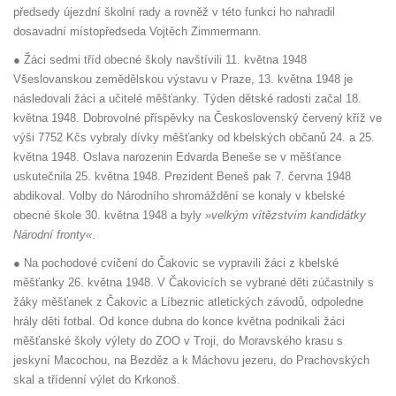
předsedy újezdní školní rady a rovněž v této funkci ho nahradil
dosavadní místopředseda Vojtěch Zimmermann.
● Žáci sedmi tříd obecné školy navštívili 11. května 1948
Všeslovanskou zemědělskou výstavu v Praze, 13. května 1948 je
následovali žáci a učitelé měšťanky. Týden dětské radosti začal 18.
května 1948. Dobrovolné příspěvky na Československý červený kříž ve
výši 7752 Kčs vybraly dívky měšťanky od kbelských občanů 24. a 25.
května 1948. Oslava narozenin Edvarda Beneše se v měšťance
uskutečnila 25. května 1948. Prezident Beneš pak 7. června 1948
abdikoval. Volby do Národního shromáždění se konaly v kbelské
obecné škole 30. května 1948 a byly
»velkým vítězstvím kandidátky
Národní fronty«
.
● Na pochodové cvičení do Čakovic se vypravili žáci z kbelské
měšťanky 26. května 1948. V Čakovicích se vybrané děti zúčastnily s
žáky měšťanek z Čakovic a Líbeznic atletických závodů, odpoledne
hrály děti fotbal. Od konce dubna do konce května podnikali žáci
měšťanské školy výlety do ZOO v Troji, do Moravského krasu s
jeskyní Macochou, na Bezděz a k Máchovu jezeru, do Prachovských
skal a třídenní výlet do Krkonoš.