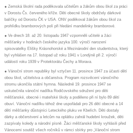
● Zemská školní rada poděkovala učitelům a žákům obou škol za práci
v Dorostu Čs. červeného kříže. Děti obecné školy obdržely dárkové
balíčky od Dorostu ČK v USA. ONV poděkoval žákům obou škol za
prohlídku bramborových polí při hledání mandelinky bramborové.
● Ve dnech 18. až 20. listopadu 1947 vzpomněli učitelé a žáci
měšťanky v hodinách českého jazyka 100. výročí narození
spisovatelky Elišky Krásnohorské a Mezinárodní den studentstva, který
byl vyhlášen na 17. listopad už roku 1941 v Londýně při 2. výročí
událostí roku 1939 v Protektorátu Čechy a Morava.
● Vánoční strom republiky byl vztyčen 11. prosince 1947 za účasti dětí
obou škol, učitelstva a občanstva. Program rozsvěcení vánočního
stromu ukončila státní hymna. Následně 19. prosince 1947 se
uskutečnila vánoční nadílka Rodičovského sdružení pro děti
měšťanské, obecné i mateřské školy a poděleno při ní bylo 89 dětí
obuví. Vánoční nadílku téhož dne uspořádali pro 26 dětí obecné a 14
dětí měšťanky důstojníci Leteckého pluku ve Kbelích. Děti dostaly
dárky a občerstvení a letcům na oplátku zahrál hudební kroužek, děti
zazpívaly koledy a národní písně. Žáci měšťanské školy vyhlásili před
Vánocemi soutěž všech ročníků v rámci sbírky pro „Vánoční strom