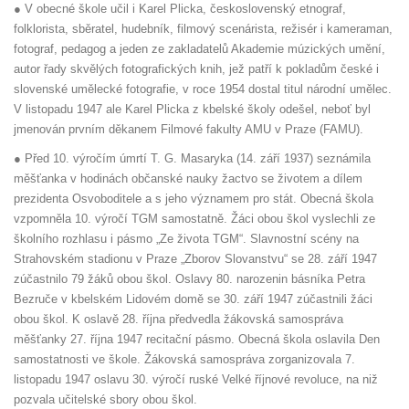
● V obecné škole učil i Karel Plicka, československý etnograf,
folklorista, sběratel, hudebník, filmový scenárista, režisér i kameraman,
fotograf, pedagog a jeden ze zakladatelů Akademie múzických umění,
autor řady skvělých fotografických knih, jež patří k pokladům české i
slovenské umělecké fotografie, v roce 1954 dostal titul národní umělec.
V listopadu 1947 ale Karel Plicka z kbelské školy odešel, neboť byl
jmenován prvním děkanem Filmové fakulty AMU v Praze (FAMU).
● Před 10. výročím úmrtí T. G. Masaryka (14. září 1937) seznámila
měšťanka v hodinách občanské nauky žactvo se životem a dílem
prezidenta Osvoboditele a s jeho významem pro stát. Obecná škola
vzpomněla 10. výročí TGM samostatně. Žáci obou škol vyslechli ze
školního rozhlasu i pásmo „Ze života TGM“. Slavnostní scény na
Strahovském stadionu v Praze „Zborov Slovanstvu“ se 28. září 1947
zúčastnilo 79 žáků obou škol. Oslavy 80. narozenin básníka Petra
Bezruče v kbelském Lidovém domě se 30. září 1947 zúčastnili žáci
obou škol. K oslavě 28. října předvedla žákovská samospráva
měšťanky 27. října 1947 recitační pásmo. Obecná škola oslavila Den
samostatnosti ve škole. Žákovská samospráva zorganizovala 7.
listopadu 1947 oslavu 30. výročí ruské Velké říjnové revoluce, na niž
pozvala učitelské sbory obou škol.