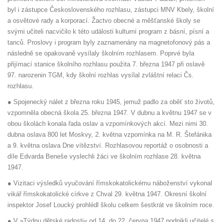
byl i zástupce Československého rozhlasu, zástupci MNV Kbely, školní
a osvětové rady a korporací. Žactvo obecné a měšťanské školy se
svými učiteli nacvičilo k této události kulturní program z básní, písní a
tanců. Proslovy i program byly zaznamenány na magnetofonový pás a
následně se opakovaně vysílaly školním rozhlasem. Poprvé byla
přijímací stanice školního rozhlasu použita 7. března 1947 při oslavě
97. narozenin TGM, kdy školní rozhlas vysílal zvláštní relaci Čs.
rozhlasu.
● Spojenecký nálet z března roku 1945, jemuž padlo za oběť sto životů,
vzpomněla obecná škola 25. března 1947. V dubnu a květnu 1947 se v
obou školách konala řada oslav a vzpomínkových akcí. Mezi nimi 30.
dubna oslava 800 let Moskvy, 2. května vzpomínka na M. R. Štefánika
a 9. května oslava Dne vítězství. Rozhlasovou reportáž o osobnosti a
díle Edvarda Beneše vyslechli žáci ve školním rozhlase 28. května
1947.
● Vizitaci výsledků vyučování římskokatolickému náboženství vykonal
vikář římskokatolické církve z Chval 29. května 1947. Okresní školní
inspektor Josef Loucký prohlédl školu celkem šestkrát ve školním roce.
● V »Týdnu dětské radosti« od 14. do 22. června 1947 podnikli učitelé s