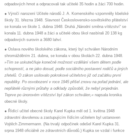
odpadových hmot a odpracovali tak učitelé 35 hodin a žáci 700 hodin.
● Výročí narození Učitele národů J. A. Komenského vzpomněly kbelské
školy 31. března 1948. Slavnost Československo-sovětského přátelství
se konala ve škole 1. dubna 1948. Druhá „Národní směna vítězství“ se
konala 11. dubna 1948 a žáci a učitelé obou škol nasbírali 20 138 kg
odpadových surovin a 3680 lahví.
● Oslava nového školského zákona, který byl schválen Národním
shromážděním 21. dubna, se konala v obou školách 22. dubna 1948.
»Tím se uskutečňuje konečně možnost vzdělání všem dětem podle
schopností, a ne jako dosud, podle sociálního postavení rodičů a jiných
zřetelů. O zákon usilovalo pokrokové učitelstvo již od začátku první
republiky. Po osvobození v roce 1945 přišel znovu na pořad jednání, ale
nepřátelé různými průtahy a odklady způsobili, že nebyl projednán.
Teprve po únorovém vítězství byl zákon schválen,«
napsala kronika
obecné školy.
● Řídící učitel obecné školy Karel Kupka měl od 1. května 1948
zdravotní dovolenou a zastupujícím řídícím učitelem byl ustanoven
Vojtěch Zimmermann. (Na trvalý odpočinek odešel Karel Kupka 31.
srpna 1948 oficiálně ze zdravotních důvodů.) Kupka se vzdal i funkce