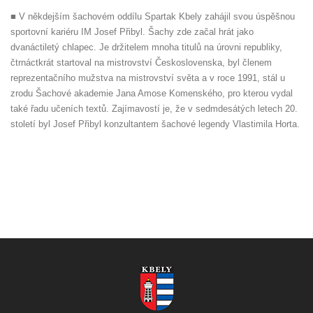
■ V někdejším šachovém oddílu Spartak Kbely zahájil svou úspěšnou
sportovní kariéru IM Josef Přibyl. Šachy zde začal hrát jako
dvanáctiletý chlapec. Je držitelem mnoha titulů na úrovni republiky,
čtrnáctkrát startoval na mistrovství Československa, byl členem
reprezentačního mužstva na mistrovství světa a v roce 1991, stál u
zrodu Šachové akademie Jana Amose Komenského, pro kterou vydal
také řadu učeních textů. Zajímavostí je, že v sedmdesátých letech 20.
století byl Josef Přibyl konzultantem šachové legendy Vlastimila Horta.