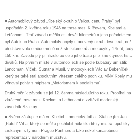
■ Automobilový závod „Kbelský okruh o Velkou cenu Prahy“ byl
uspořádán 2. května roku 1948 na trase mezi Klíčovem, Kbelami a
Letňanami. Trať závodu měřila asi devět kilometrů a jeho pořadatelem
byl Autoklub Praha. Automobily objely stanovený okruh desetkrát, což
představovalo o něco méně než sto kilometrů a motocykly 17krát, tedy
150 km. Závodu prý přihlíželo po celé jeho trase přibližně čtyřicet tisíc
diváků. Na prvním místě v automobilech se podle kubatury umístili:
Landcman, Vlček, Sutnar a Musil, v motocyklech Václav Bubeníček,
který se také stal absolutním vítězem celého podniku. MNV Kbely mu
věnoval pohár s nápisem „Motorismem k socialismu“.
Druhý ročník závodu se jel 12. června následujícího roku. Probíhal na
zkrácené trase mezi Kbelami a Letňanami a zvítězil maďarský
závodník Szalkay.
■ Svého zástupce má ve Kbelích i americký fotbal. Stal se jím Jan
„Butch“ Vrba, který se může pochlubit několika tituly mistra republiky
získaným s týmem Prague Panthers a také několikanásobnou
reprezentací v národním mužstvu.