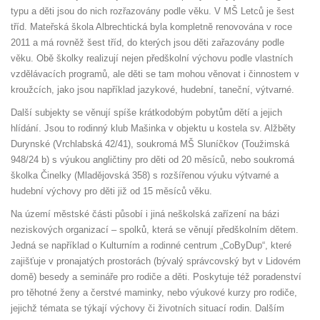
typu a děti jsou do nich rozřazovány podle věku. V MŠ Letců je šest
tříd. Mateřská škola Albrechtická byla kompletně renovována v roce
2011 a má rovněž šest tříd, do kterých jsou děti zařazovány podle
věku. Obě školky realizují nejen předškolní výchovu podle vlastních
vzdělávacích programů, ale děti se tam mohou věnovat i činnostem v
kroužcích, jako jsou například jazykové, hudební, taneční, výtvarné.
Další subjekty se věnují spíše krátkodobým pobytům dětí a jejich
hlídání. Jsou to rodinný klub Mašinka v objektu u kostela sv. Alžběty
Durynské (Vrchlabská 42/41), soukromá MŠ Sluníčkov (Toužimská
948/24 b) s výukou angličtiny pro děti od 20 měsíců, nebo soukromá
školka Činelky (Mladějovská 358) s rozšířenou výuku výtvarné a
hudební výchovy pro děti již od 15 měsíců věku.
Na území městské části působí i jiná neškolská zařízení na bázi
neziskových organizací – spolků, která se věnují předškolním dětem.
Jedná se například o Kulturním a rodinné centrum „CoByDup“, které
zajišťuje v pronajatých prostorách (bývalý správcovský byt v Lidovém
domě) besedy a semináře pro rodiče a děti. Poskytuje též poradenství
pro těhotné ženy a čerstvé maminky, nebo výukové kurzy pro rodiče,
jejichž témata se týkají výchovy či životních situací rodin. Dalším