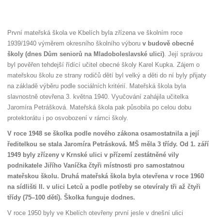
První mateřská škola ve Kbelích byla zřízena ve školním roce
1939/1940 výměrem okresního školního výboru
v budově obecné
školy (dnes Dům seniorů na Mladoboleslavské ulici)
. Její správou
byl pověřen tehdejší řídící učitel obecné školy Karel Kupka. Zájem o
mateřskou školu ze strany rodičů dětí byl velký a děti do ní byly přijaty
na základě výběru podle sociálních kritérií. Mateřská škola byla
slavnostně otevřena 3. května 1940. Vyučování zahájila učitelka
Jaromíra Petrášková. Mateřská škola pak působila po celou dobu
protektorátu i po osvobození v rámci školy.
V roce 1948 se školka podle nového zákona osamostatnila a její
ředitelkou se stala Jaromíra Petrásková. MŠ měla 3 třídy. Od 1. září
1949 byly zřízeny v Krnské ulici v přízemí zestátněné vily
podnikatele Jiřího Vaníčka čtyři místnosti pro samostatnou
mateřskou školu. Druhá mateřská škola byla otevřena v roce 1960
na sídlišti II. v ulici Letců a podle potřeby se otevíraly tři až čtyři
třídy (75–100 dětí). Školka funguje dodnes.
V roce 1950 byly ve Kbelích otevřeny první jesle v dnešní ulici