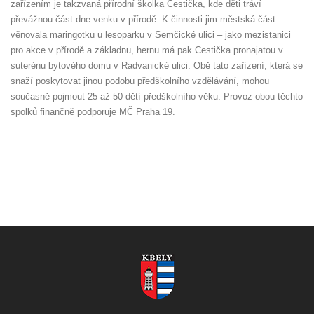
zařízením je takzvaná přírodní školka Cestička, kde děti tráví
převážnou část dne venku v přírodě. K činnosti jim městská část
věnovala maringotku u lesoparku v Semčické ulici – jako mezistanici
pro akce v přírodě a základnu, hernu má pak Cestička pronajatou v
suterénu bytového domu v Radvanické ulici. Obě tato zařízení, která se
snaží poskytovat jinou podobu předškolního vzdělávání, mohou
současně pojmout 25 až 50 dětí předškolního věku. Provoz obou těchto
spolků finančně podporuje MČ Praha 19.