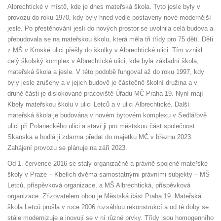
Albrechtické v místě, kde je dnes mateřská škola. Tyto jesle byly v
provozu do roku 1970, kdy byly hned vedle postaveny nové modernější
jesle. Po přestěhování jeslí do nových prostor se uvolnila celá budova a
přebudovala se na mateřskou školu, která měla tři třídy pro 75 dětí. Děti
z MŠ v Krnské ulici přešly do školky v Albrechtické ulici. Tím vznikl
celý školský komplex v Albrechtické ulici, kde byla základní škola,
mateřská škola a jesle. V této podobě fungoval až do roku 1997, kdy
byly jesle zrušeny a v jejich budově je částečně školní družina a v
druhé části je dislokované pracoviště Úřadu MČ Praha 19. Nyní mají
Kbely mateřskou školu v ulici Letců a v ulici Albrechtické. Další
mateřská škola je budována v novém bytovém komplexu v Sedlářově
ulici při Polaneckého ulici a staví ji pro městskou část společnost
Skanska a hodlá ji zdarma předat do majetku MČ v březnu 2023.
Zahájení provozu se plánuje na září 2023.
Od 1. července 2016 se staly organizačně a právně spojené mateřské
školy v Praze – Kbelích dvěma samostatnými právními subjekty – MŠ
Letců, příspěvková organizace, a MŠ Albrechtická, příspěvková
organizace. Zřizovatelem obou je Městská část Praha 19. Mateřská
škola Letců prošla v roce 2006 rozsáhlou rekonstrukcí a od té doby se
stále modernizuje a inovují se v ní různé prvky. Třídy jsou homogenního