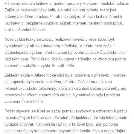
knihovny, dostala knihovna moderní prostory v přízemí kbelské radnice.
Zajišťuje nejen výpůjčky knih, ale také kulturní pořady, které jsou
určeny jak dětem a mládeži, tak i dospělým. V nové knihovně mohli
návštěvníci bezplatně využívat služeb internetu na třech počítačích,
v té době velmi žádané.
Nové cyklostezky se začaly realizovat rovněž v roce 2005. Byl
vybudován výtah na zdravotním středisku. V tomto roce začal i
archeologický výzkum před stavbou bytového areálu v Žacléřské ulici
nad rybníkem. První číslo Kbeláku nově tištěného na křídovém papíře
barevně a s obálkou vyšlo 16. září 2005.
Základní škola v Albrechtické ulici byla rozšířena o přístavbu, protože
její kapacita byla zcela naplněna, při této. Došlo i na celkovou
rekonstrukci školní tělocvičny, která získala dostatečné parametry pro
provozování všech sportovních aktivit. Vybudováno bylo i moderní
venkovní školní hřiště.
Počet obyvatel se Kbel se začal pomalu zvyšovat a vzhledem k počtu
rozestavěných bytů se dalo důvodně předpokládat, že Kbelských bude
výrazně přibývat. Na kbelské radnici v té době bylo, aby pomohla
zajistit současným i budoucím obyvatelům kvalitu života odpovídající