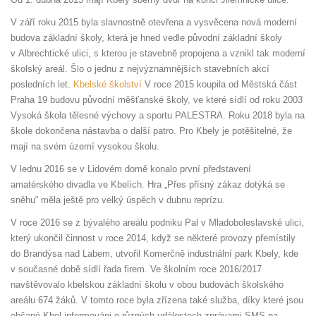
V září roku 2015 byla slavnostně otevřena a vysvěcena nová moderní
budova základní školy, která je hned vedle původní základní školy
v Albrechtické ulici, s kterou je stavebně propojena a vznikl tak moderní
školský areál. Šlo o jednu z nejvýznamnějších stavebních akcí
posledních let.
Kbelské školství
V roce 2015 koupila od Městská část
Praha 19 budovu původní měšťanské školy, ve které sídlí od roku 2003
Vysoká škola tělesné výchovy a sportu PALESTRA. Roku 2018 byla na
škole dokončena nástavba o další patro. Pro Kbely je potěšitelné, že
mají na svém území vysokou školu.
V lednu 2016 se v Lidovém domě konalo první představení
amatérského divadla ve Kbelích. Hra „Přes přísný zákaz dotýká se
sněhu“ měla ještě pro velký úspěch v dubnu reprízu.
V roce 2016 se z bývalého areálu podniku Pal v Mladoboleslavské ulici,
který ukončil činnost v roce 2014, když se některé provozy přemístily
do Brandýsa nad Labem, utvořil Komerčně industriální park Kbely, kde
v současné době sídlí řada firem. Ve školním roce 2016/2017
navštěvovalo kbelskou základní školu v obou budovách školského
areálu 674 žáků. V tomto roce byla zřízena také služba, díky které jsou
občané Kbel informováni o různých událostech zprávami SMS na