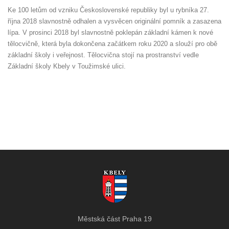
Ke 100 letům od vzniku Československé republiky byl u rybníka 27.
října 2018 slavnostně odhalen a vysvěcen originální pomník a zasazena
lípa. V prosinci 2018 byl slavnostně poklepán základní kámen k nové
tělocvičně, která byla dokončena začátkem roku 2020 a slouží pro obě
základní školy i veřejnost. Tělocvična stojí na prostranství vedle
Základní školy Kbely v Toužimské ulici.
Městská část Praha 19