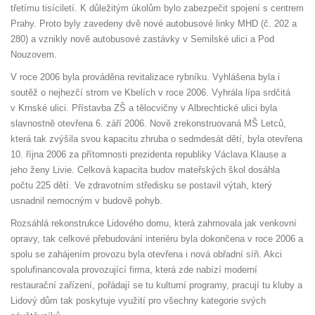
třetímu tisíciletí. K důležitým úkolům bylo zabezpečit spojení s centrem
Prahy. Proto byly zavedeny dvě nové autobusové linky MHD (č. 202 a
280) a vznikly nově autobusové zastávky v Semilské ulici a Pod
Nouzovem.
V roce 2006 byla prováděna revitalizace rybníku. Vyhlášena byla i
soutěž o nejhezčí strom ve Kbelích v roce 2006. Vyhrála lípa srdčitá
v Krnské ulici. Přístavba ZŠ a tělocvičny v Albrechtické ulici byla
slavnostně otevřena 6. září 2006. Nově zrekonstruovaná MŠ Letců,
která tak zvýšila svou kapacitu zhruba o sedmdesát dětí, byla otevřena
10. října 2006 za přítomnosti prezidenta republiky Václava Klause a
jeho ženy Livie. Celková kapacita budov mateřských škol dosáhla
počtu 225 dětí. Ve zdravotním středisku se postavil výtah, který
usnadnil nemocným v budově pohyb.
Rozsáhlá rekonstrukce Lidového domu, která zahrnovala jak venkovní
opravy, tak celkové přebudování interiéru byla dokončena v roce 2006 a
spolu se zahájením provozu byla otevřena i nová obřadní síň. Akci
spolufinancovala provozující firma, která zde nabízí moderní
restaurační zařízení, pořádají se tu kulturní programy, pracují tu kluby a
Lidový dům tak poskytuje využití pro všechny kategorie svých