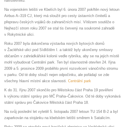
návštěvníků.
Na vojenském letišti ve Kbelích byl 6. února 2007 pokřtěn nový letoun
Airbus A–319 CJ, který má sloužit pro cesty ústavních činitelů a
přepravu českých vojáků do zahraničních misí. Vítězem soutěže o
Nejhezčí strom roku 2007 se stal tis červený na soukromé zahradě
v Rokytnické ulici.
Roku 2007 byla dokončena výstavba nových bytových domů
v Žacléřské ulici pod Sídlištěm I. a taktéž byly ukončeny smlouvy
občanům v zahrádkářské kolonii vedle rybníka, aby se na jejich místě
mohl vybudovat Centrální park. Ten byl slavnostně otevřen 24. října
2009 a 5. prosince 2009 proběhlo první rozsvěcení vánočního stromu
v parku. Od té doby slouží nejen odpočinku, ale pořádají se zde
všechny hlavní místní akce slavnosti.
Centrální park
K do 31. říjnu 2007 skončilo pro Městskou část Praha 19 pověření
k výkonu státní správy pro MČ Praha–Čakovice. Od té doby vykonává
státní správu pro Čakovice Městská část Praha 18.
Na svůj poslední let vyletěl 5. listopadu 2007 letoun TU 154 B-2 a byl
zaparkován na stojánku na kbelském letišti směrem k Satalicím.
Roku 2009 se otevřela nová hasičská zbrojnice ve Vrchlabské ulici.