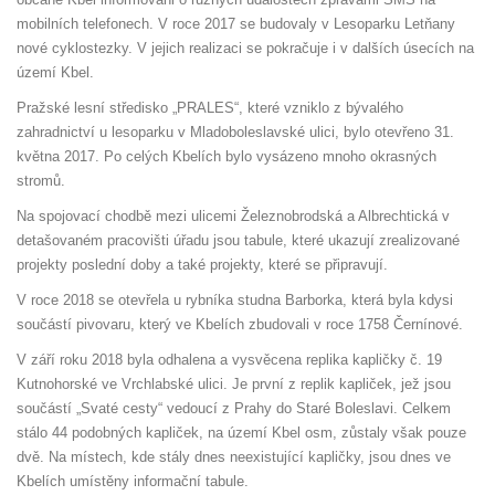
mobilních telefonech. V roce 2017 se budovaly v Lesoparku Letňany
nové cyklostezky. V jejich realizaci se pokračuje i v dalších úsecích na
území Kbel.
Pražské lesní středisko „PRALES“, které vzniklo z bývalého
zahradnictví u lesoparku v Mladoboleslavské ulici, bylo otevřeno 31.
května 2017. Po celých Kbelích bylo vysázeno mnoho okrasných
stromů.
Na spojovací chodbě mezi ulicemi Železnobrodská a Albrechtická v
detašovaném pracovišti úřadu jsou tabule, které ukazují zrealizované
projekty poslední doby a také projekty, které se připravují.
V roce 2018 se otevřela u rybníka studna Barborka, která byla kdysi
součástí pivovaru, který ve Kbelích zbudovali v roce 1758 Černínové.
V září roku 2018 byla odhalena a vysvěcena replika kapličky č. 19
Kutnohorské ve Vrchlabské ulici. Je první z replik kapliček, jež jsou
součástí „Svaté cesty“ vedoucí z Prahy do Staré Boleslavi. Celkem
stálo 44 podobných kapliček, na území Kbel osm, zůstaly však pouze
dvě. Na místech, kde stály dnes neexistující kapličky, jsou dnes ve
Kbelích umístěny informační tabule.