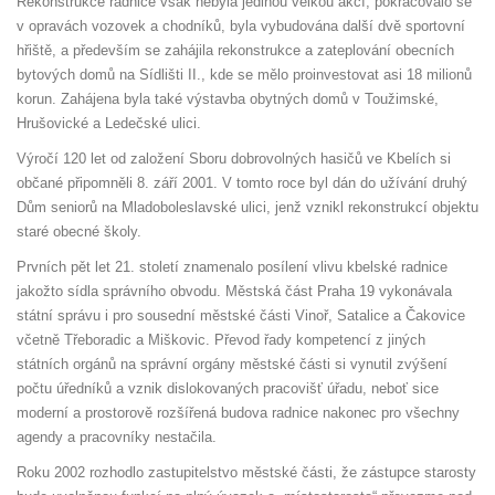
Rekonstrukce radnice však nebyla jedinou velkou akcí, pokračovalo se
v opravách vozovek a chodníků, byla vybudována další dvě sportovní
hřiště, a především se zahájila rekonstrukce a zateplování obecních
bytových domů na Sídlišti II., kde se mělo proinvestovat asi 18 milionů
korun. Zahájena byla také výstavba obytných domů v Toužimské,
Hrušovické a Ledečské ulici.
Výročí 120 let od založení Sboru dobrovolných hasičů ve Kbelích si
občané připomněli 8. září 2001. V tomto roce byl dán do užívání druhý
Dům seniorů na Mladoboleslavské ulici, jenž vznikl rekonstrukcí objektu
staré obecné školy.
Prvních pět let 21. století znamenalo posílení vlivu kbelské radnice
jakožto sídla správního obvodu. Městská část Praha 19 vykonávala
státní správu i pro sousední městské části Vinoř, Satalice a Čakovice
včetně Třeboradic a Miškovic. Převod řady kompetencí z jiných
státních orgánů na správní orgány městské části si vynutil zvýšení
počtu úředníků a vznik dislokovaných pracovišť úřadu, neboť sice
moderní a prostorově rozšířená budova radnice nakonec pro všechny
agendy a pracovníky nestačila.
Roku 2002 rozhodlo zastupitelstvo městské části, že zástupce starosty