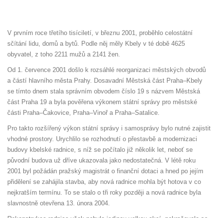
V prvním roce třetího tisíciletí, v březnu 2001, proběhlo celostátní
sčítání lidu, domů a bytů. Podle něj měly Kbely v té době 4625
obyvatel, z toho 2211 mužů a 2141 žen.
Od 1. července 2001 došlo k rozsáhlé reorganizaci městských obvodů
a částí hlavního města Prahy. Dosavadní Městská část Praha–Kbely
se tímto dnem stala správním obvodem číslo 19 s názvem Městská
část Praha 19 a byla pověřena výkonem státní správy pro městské
části Praha–Čakovice, Praha–Vinoř a Praha–Satalice.
Pro takto rozšířený výkon státní správy i samosprávy bylo nutné zajistit
vhodné prostory. Urychlilo se rozhodnutí o přestavbě a modernizaci
budovy kbelské radnice, s níž se počítalo již několik let, neboť se
původní budova už dříve ukazovala jako nedostatečná. V létě roku
2001 byl požádán pražský magistrát o finanční dotaci a hned po jejím
přidělení se zahájila stavba, aby nová radnice mohla být hotova v co
nejkratším termínu. To se stalo o tři roky později a nová radnice byla
slavnostně otevřena 13. února 2004.