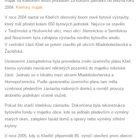
maják na kbelském letišti prohlášen za kulturní památku od března roku
2004.
Kbelský maják
V roce 2004 nastal ve Kbelích obrovský boom nové bytové výstavby,
který měl přinést kolem 650 bytových jednotek. Nejvíce se stavělo
v Toužimské a Hrušovické ulici, mezi ulicí Jilemnickou a Semilskou
pod Nouzovem byla zahájena výstavba nového bytového areálu.
V centrální části Kbel se potom stavělo při ulicích Mladoboleslavská a
Žacléřská.
Usnesením zastupitelstva byla provedena změn územního plánu Kbel,
kterou vyvolalo navrácení některých pozemků do majetku městské
části. Jednalo se o lokalitu mezi ulicemi Mladoboleslavská a
Hornopočernická. Podle upraveného územního plánu tam měla
vzniknout především zástavba rodinných domků a rovněž provozy
drobného podnikání včetně služeb.
Pokud šlo starší kbelskou zástavbu. Dokončena byla rekonstrukce
bytového fondu v majetku obce, kde se jednalo především o výměny
starých oken, zateplení fasád domů a opravy nebo výměny střešní
krytiny.
V roce 2005, kdy si Kbelští připomněli 85. výročí otevření první obecní