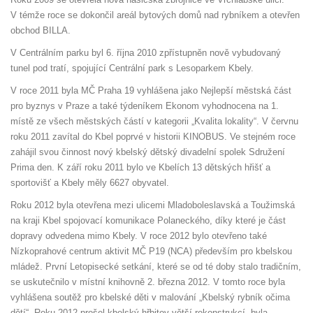
V témže roce se dokončil areál bytových domů nad rybníkem a otevřen
obchod BILLA.
V Centrálním parku byl 6. října 2010 zpřístupněn nově vybudovaný
tunel pod tratí, spojující Centrální park s Lesoparkem Kbely.
V roce 2011 byla MČ Praha 19 vyhlášena jako Nejlepší městská část
pro byznys v Praze a také týdeníkem Ekonom vyhodnocena na 1.
místě ze všech městských částí v kategorii „Kvalita lokality“. V červnu
roku 2011 zavítal do Kbel poprvé v historii KINOBUS. Ve stejném roce
zahájil svou činnost nový kbelský dětský divadelní spolek Sdružení
Prima den. K září roku 2011 bylo ve Kbelích 13 dětských hřišť a
sportovišť a Kbely měly 6627 obyvatel.
Roku 2012 byla otevřena mezi ulicemi Mladoboleslavská a Toužimská
na kraji Kbel spojovací komunikace Polaneckého, díky které je část
dopravy odvedena mimo Kbely. V roce 2012 bylo otevřeno také
Nízkoprahové centrum aktivit MČ P19 (NCA) především pro kbelskou
mládež. První Letopisecké setkání, které se od té doby stalo tradičním,
se uskutečnilo v místní knihovně 2. března 2012. V tomto roce byla
vyhlášena soutěž pro kbelské děti v malování „Kbelský rybník očima
dětí“. Roku 2012 prošel kbelský hřbitov větší rekonstrukcí, byla