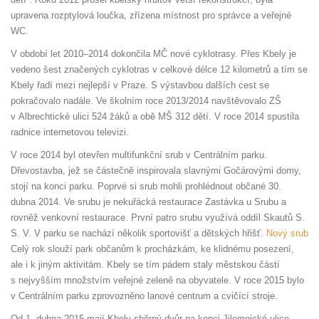
upravena rozptylová loučka, zřízena místnost pro správce a veřejné
WC.
V období let 2010–2014 dokončila MČ nové cyklotrasy. Přes Kbely je
vedeno šest značených cyklotras v celkové délce 12 kilometrů a tím se
Kbely řadí mezi nejlepší v Praze. S výstavbou dalších cest se
pokračovalo nadále. Ve školním roce 2013/2014 navštěvovalo ZŠ
v Albrechtické ulici 524 žáků a obě MŠ 312 dětí. V roce 2014 spustila
radnice internetovou televizi.
V roce 2014 byl otevřen multifunkční srub v Centrálním parku.
Dřevostavba, jež se částečně inspirovala slavnými Gočárovými domy,
stojí na konci parku. Poprvé si srub mohli prohlédnout občané 30.
dubna 2014. Ve srubu je nekuřácká restaurace Zastávka u Srubu a
rovněž venkovní restaurace. První patro srubu využívá oddíl Skautů S.
S. V. V parku se nachází několik sportovišť a dětských hřišť.
Nový srub
Celý rok slouží park občanům k procházkám, ke klidnému posezení,
ale i k jiným aktivitám. Kbely se tím pádem staly městskou částí
s nejvyšším množstvím veřejné zeleně na obyvatele. V roce 2015 bylo
v Centrálním parku zprovozněno lanové centrum a cvičící stroje.
Od 1. dubna 2015 mají Kbely sběrný dvůr na konci Jilemnické ulice.