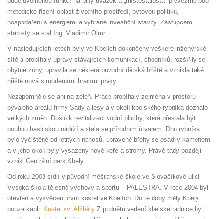
bude uvolněnou funkcí na plný úvazek a „místostarosta“ převezme pod
metodické řízení oblast životního prostředí, bytovou politiku,
hospodaření s energiemi a vybrané investiční stavby. Zástupcem
starosty se stal Ing. Vladimír Olmr.
V následujících letech byly ve Kbelích dokončeny veškeré inženýrské
sítě a probíhaly úpravy stávajících komunikací, chodníků, rozšířily se
obytné zóny, upravila se některá původní dětská hřiště a vznikla také
hřiště nová s moderními hracími prvky.
Nezapomnělo se ani na zeleň. Práce probíhaly zejména v prostoru
bývalého areálu firmy Sady a lesy a v okolí kbelského rybníka doznalo
velkých změn. Došlo k revitalizaci vodní plochy, která přestala být
pouhou hasičskou nádrží a stala se přírodním útvarem. Dno rybníka
bylo vyčištěné od letitých nánosů, upravené břehy se osadily kamenem
a v jeho okolí byly vysazeny nové keře a stromy. Právě tady později
vznikl Centrální park Kbely.
Od roku 2003 sídlí v původní měšťanské škole ve Slovačíkově ulici
Vysoká škola tělesné výchovy a sportu – PALESTRA. V roce 2004 byl
otevřen a vysvěcen první kostel ve Kbelích. Do té doby měly Kbely
pouze kapli.
Kostel sv. Alžběty
Z podnětu vedení kbelské radnice byl