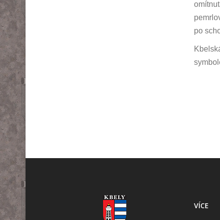
omítnut
pemrlov
po scho
Kbelská
symbol
VÍCE