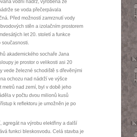
lována vodní nádrž, vyrobená ze
Do nádrže se voda přečerpávala
ečná. Před možností zamrznutí vody
obvodových stěn a izolačním prostorem
desátých let 20. století a funkce
 současnosti.
ávrhů akademického sochaře Jana
oupy je prostor o velikosti asi 20
udy vede železné schodiště s dřevěnými
í na ochozu nad nádrží ve výšce
cet metrů nad zemí, byl v době jeho
váděla v počtu dvou milionů kusů
řístup k reflektoru je umožněn je po
, agregát na výrobu elektřiny a další
ává funkci bleskosvodu. Celá stavba je