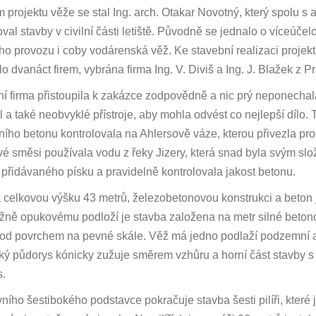
 projektu věže se stal Ing. arch. Otakar Novotný, který spolu 
oval stavby v civilní části letiště. Původně se jednalo o víceúčel
ho provozu i coby vodárenská věž. Ke stavební realizaci projekt
ilo dvanáct firem, vybrána firma Ing. V. Diviš a Ing. J. Blažek z P
í firma přistoupila k zakázce zodpovědně a nic prý neponechala 
l a také neobvyklé přístroje, aby mohla odvést co nejlepší dílo
ního betonu kontrolovala na Ahlersově váze, kterou přivezla pro 
é směsi používala vodu z řeky Jizery, která snad byla svým slo
t přidávaného písku a pravidelně kontrolovala jakost betonu.
celkovou výšku 43 metrů, železobetonovou konstrukci a beton 
žně opukovému podloží je stavba založena na metr silné betonov
od povrchem na pevné skále. Věž má jedno podlaží podzemní 
ký půdorys kónicky zužuje směrem vzhůru a horní část stavby 
.
ního šestibokého podstavce pokračuje stavba šesti pilíři, které 