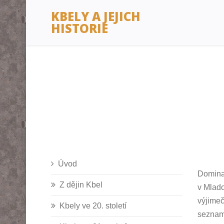
KBELY A JEJICH
HISTORIE
Úvod
Dominan
Z dějin Kbel
v Mlado
výjimeč
Kbely ve 20. století
seznamu