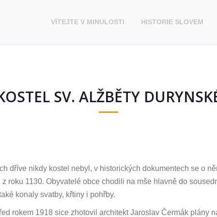
VÍTEJTE V MINULOSTI
HISTORIE SLOVEM
KOSTEL SV. ALŽBĚTY DURYNSK
ch dříve nikdy kostel nebyl, v historických dokumentech se o n
 z roku 1130. Obyvatelé obce chodili na mše hlavně do sousedn
také konaly svatby, křtiny i pohřby.
řed rokem 1918 sice zhotovil architekt Jaroslav Čermák plány na 