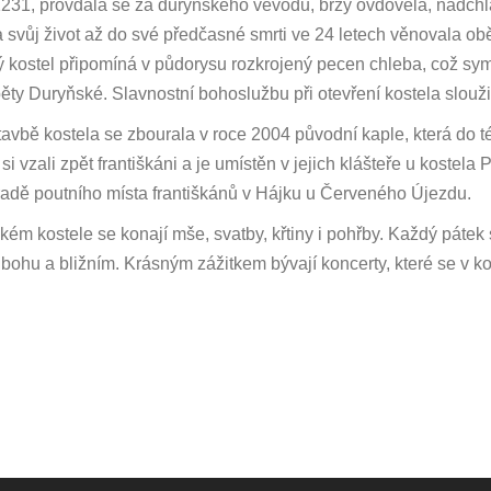
31, provdala se za duryňského vévodu, brzy ovdověla, nadchla 
a svůj život až do své předčasné smrti ve 24 letech věnovala o
 kostel připomíná v půdorysu rozkrojený pecen chleba, což sym
běty Duryňské. Slavnostní bohoslužbu při otevření kostela sloužil
avbě kostela se zbourala v roce 2004 původní kaple, která do té
 si vzali zpět františkáni a je umístěn v jejich klášteře u koste
adě poutního místa františkánů v Hájku u Červeného Újezdu.
kém kostele se konají mše, svatby, křtiny i pohřby. Každý pátek 
 bohu a bližním. Krásným zážitkem bývají koncerty, které se v ko