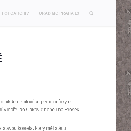
FOTOARCHIV
ÚŘAD MČ PRAHA 19
É
ěm nikde nemluví od první zmínky o
í Vinoře, do Čakovic nebo i na Prosek,
stavbu kostela, který měl stát u