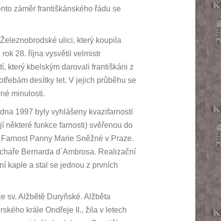
nto záměr františkánského řádu se
Železnobrodské ulici, který koupila
rok 28. října vysvětil velmistr
í, který kbelským darovali františkáni z
třebám desítky let. V jejich průběhu se
né minulosti.
ledna 1997 byly vyhlášeny kvazifarností
jí některé funkce farnosti) svěřenou do
d Farnost Panny Marie Sněžné v Praze.
sochaře Bernarda d´Ambrosa. Realizační
ní kaple a stal se jednou z prvních
je sv. Alžbětě Duryňské. Alžběta
ého krále Ondřeje II., žila v letech