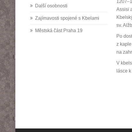
1207–12
Další osobnosti
Assisi 
Kbelský
Zajímavosti spojené s Kbelami
sv. Alž
Městská část Praha 19
Po dost
z kaple
na zahr
V kbels
lásce k