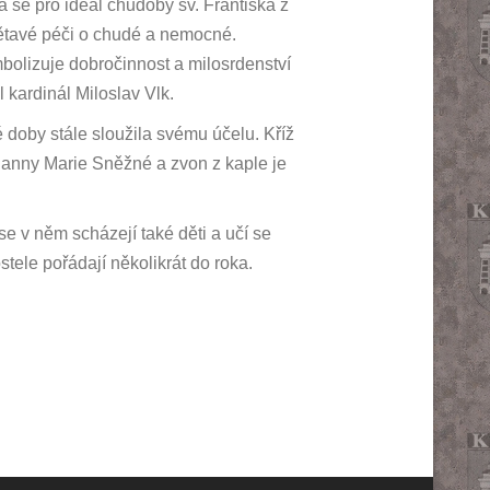
se pro ideál chudoby sv. Františka z
bětavé péči o chudé a nemocné.
bolizuje dobročinnost a milosrdenství
 kardinál Miloslav Vlk.
 doby stále sloužila svému účelu. Kříž
la Panny Marie Sněžné a zvon z kaple je
se v něm scházejí také děti a učí se
stele pořádají několikrát do roka.