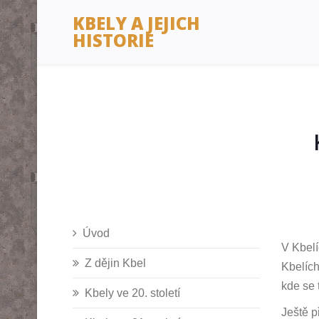
KBELY A JEJICH
HISTORIE
Úvod
V Kbelí
Z dějin Kbel
Kbelích
kde se 
Kbely ve 20. století
Ještě p