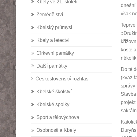
Kbely ve 21. století
dnešní 
však ne
Zemědělství
Teprve 
Kbelský průmysl
»Družin
Kbely a letectví
křížovn
kostela
Církevní památky
několik
Další památky
Do té d
(kvazif
Československý rozhlas
správy 
Kbelské školství
Stavba 
projekt
Kbelské spolky
sakráln
Sport a tělovýchova
Katolic
Osobnosti a Kbely
Duryňsk